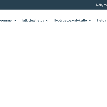
Näkymä
tteemme
Tutkittua tietoa
Hyötytietoa yrityksille
Tietoa