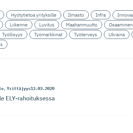
Hyötytietoa yrityksille
Ilmasto
Infra
Innovaa
Liikenne
Luvitus
Maahanmuutto
Osaaminen
Työllisyys
Työmarkkinat
Työterveys
Ukraina
us
le
,
Yrittäjyys
13.03.2020
lle ELY-rahoi­tuksessa