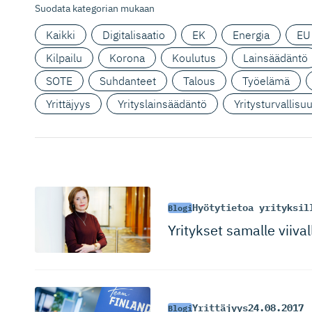
Suodata kategorian mukaan
Kaikki
Digitalisaatio
EK
Energia
EU
Kilpailu
Korona
Koulutus
Lainsäädäntö
SOTE
Suhdanteet
Talous
Työelämä
Yrittäjyys
Yrityslainsäädäntö
Yritysturvallisu
Hyötytietoa yrityksil
Blogi
Yritykset samalle viiva
Yrittäjyys
24.08.2017
Blogi