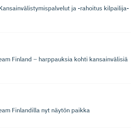
nsainvä­lis­ty­mis­palvelut ja -rahoitus kilpailija­
Team Finland – harppauksia kohti kansainvälisiä
eam Finlandilla nyt näytön paikka