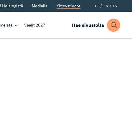
 Helsingistä
Medialle
Yhteystiedot
FI
EN
SV
Hae sivustolta
 meistä
Vaalit 2027