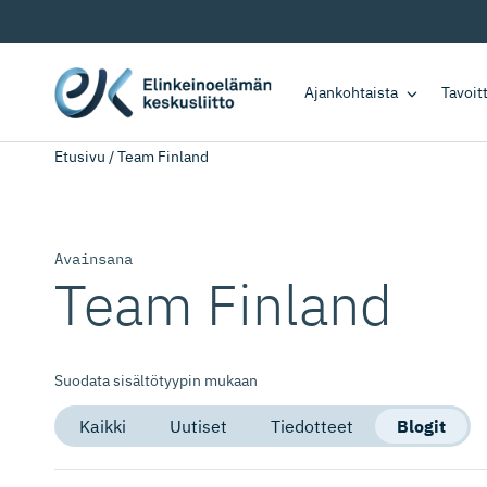
Ajankohtaista
Tavoi
Etusivu
/
Team Finland
Avainsana
Team Finland
Suodata sisältötyypin mukaan
Kaikki
Uutiset
Tiedotteet
Blogit