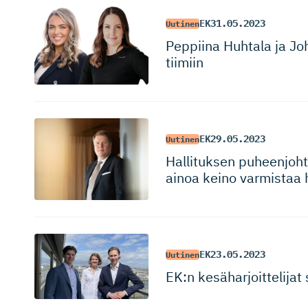
EK
31.05.2023
Uutinen
Peppiina Huhtala ja Joha
tiimiin
EK
29.05.2023
Uutinen
Hallituksen puheenjoht
ainoa keino varmistaa h
EK
23.05.2023
Uutinen
EK:n kesäharjoit­telija