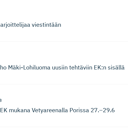
joit­telijaa viestintään
ho Mäki-Lohiluoma uusiin tehtäviin EK:n sisällä
3
 EK mukana Vetyareenalla Porissa 27.–29.6