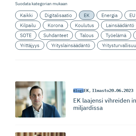
Suodata kategorian mukaan
Kaikki
Digitalisaatio
EK
Energia
EU
Kilpailu
Korona
Koulutus
Lainsäädäntö
SOTE
Suhdanteet
Talous
Työelämä
Yrittäjyys
Yrityslainsäädäntö
Yritysturvallisu
EK
,
Ilmasto
20.06.2023
Blogi
EK laajensi vihreiden i
miljardissa