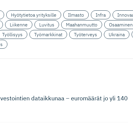
Hyötytietoa yrityksille
Ilmasto
Infra
Innovaa
Liikenne
Luvitus
Maahanmuutto
Osaaminen
Työllisyys
Työmarkkinat
Työterveys
Ukraina
us
nvestointien dataikkunaa – euromäärät jo yli 140