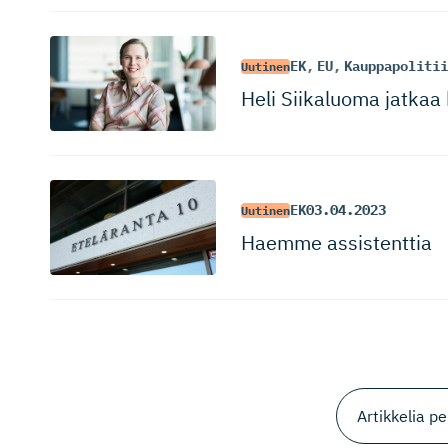
EK
,
EU
,
Kauppapolitii
Uutinen
Heli Siikaluoma jatkaa 
EK
03.04.2023
Uutinen
Haemme assistenttia