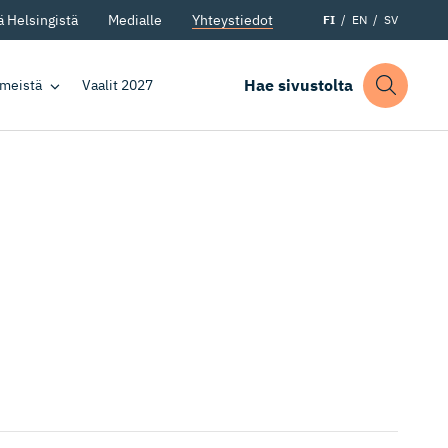
 Helsingistä
Medialle
Yhteystiedot
FI
EN
SV
Hae sivustolta
 meistä
Vaalit 2027