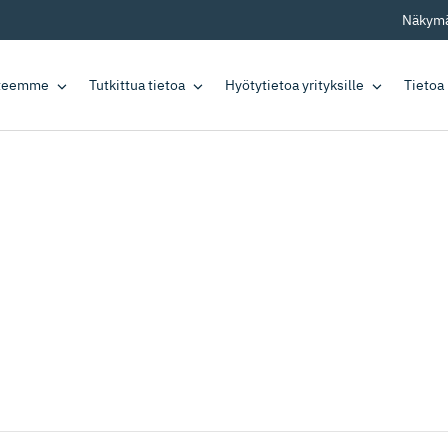
Näkymä
tteemme
Tutkittua tietoa
Hyötytietoa yrityksille
Tietoa