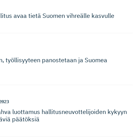
litus avaa tietä Suomen vihreälle kasvulle
än, työllisyyteen panostetaan ja Suomea
2023
ahva luottamus hallitusneu­vot­te­li­joiden kykyyn
täviä päätöksiä