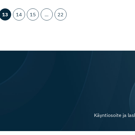
13
14
15
…
22
Käyntiosoite ja la