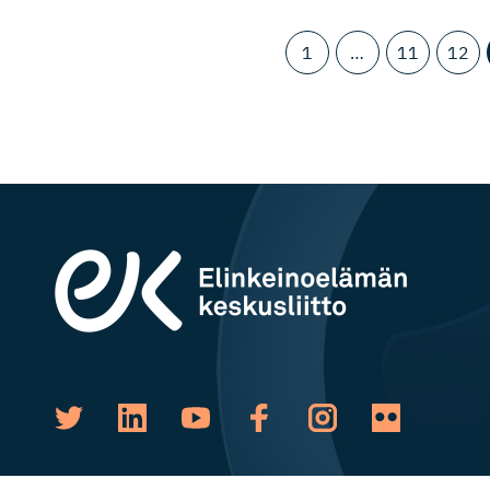
1
…
11
12