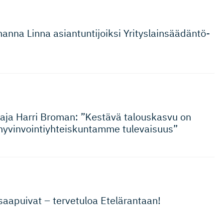
nna Linna asiantunti­joiksi Yrityslain­sää­dän­tö-
aja Harri Broman: ”Kestävä talouskasvu on
yvinvoin­tiyh­teis­kuntamme tulevaisuus”
t saapuivat – tervetuloa Etelärantaan!