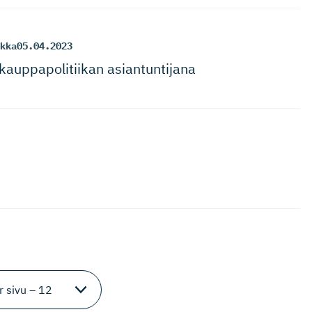
kka
05.04.2023
kauppapoli­tiikan asiantuntijana