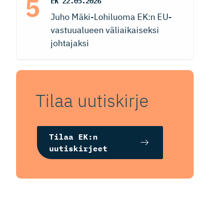
EK
22.05.2026
Juho Mäki-Lohiluoma EK:n EU-
vastuualueen väliaikaiseksi
johtajaksi
Tilaa uutiskirje
Tilaa EK:n
uutiskirjeet