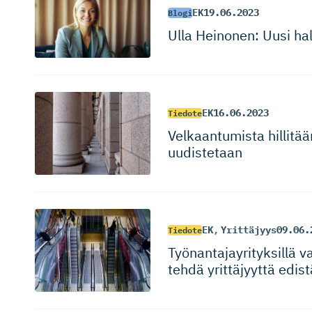
EK
19.06.2023
Blogi
Ulla Heinonen: Uusi hal
EK
16.06.2023
Tiedote
Velkaantumista hillitä
uudistetaan
EK
,
Yrittäjyys
09.06.
Tiedote
Työnantajay­ri­tyksillä v
tehdä yrittäjyyttä edis