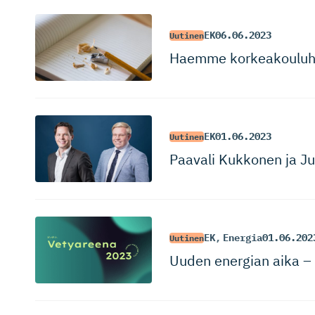
EK
06.06.2023
Uutinen
Haemme korkeakou­lu­har­
EK
01.06.2023
Uutinen
Paavali Kukkonen ja Ju
EK
,
Energia
01.06.202
Uutinen
Uuden energian aika –