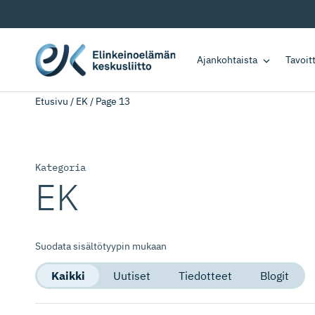
Ajankohtaista
Tavoi
Etusivu
/
EK
/
Page 13
Kategoria
EK
Suodata sisältötyypin mukaan
Kaikki
Uutiset
Tiedotteet
Blogit