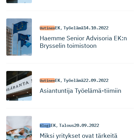
EK
,
Työelämä
14.10.2022
Uutinen
Haemme Senior Advisoria EK:n
Brysselin toimistoon
EK
,
Työelämä
22.09.2022
Uutinen
Asiantuntija Työelämä-tiimiin
EK
,
Talous
20.09.2022
Blogi
Miksi yritykset ovat tärkeitä