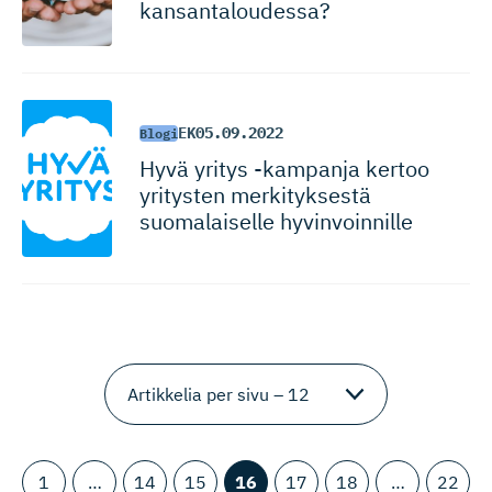
kansantaloudessa?
EK
05.09.2022
Blogi
Hyvä yritys -kampanja kertoo
yritysten merkityksestä
suomalaiselle hyvinvoinnille
1
…
14
15
16
17
18
…
22