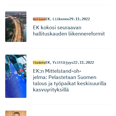
EK
,
Liikenne
29.11.2022
Uutinen
EK kokosi seuraavan
hallituskauden liikennereformit
EK
,
Yrittäjyys
22.11.2022
Tiedote
EK:n Mittelstand-oh­
jelma: Pelastetaan Suomen
talous ja työpaikat keskisuurilla
kasvuyrityksillä