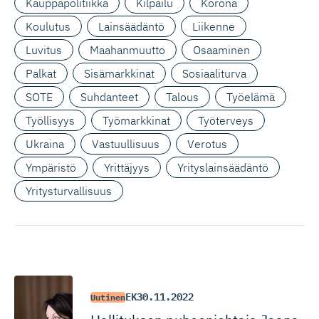
Kauppapolitiikka
Kilpailu
Korona
Koulutus
Lainsäädäntö
Liikenne
Luvitus
Maahanmuutto
Osaaminen
Palkat
Sisämarkkinat
Sosiaaliturva
SOTE
Suhdanteet
Talous
Työelämä
Työllisyys
Työmarkkinat
Työterveys
Ukraina
Vastuullisuus
Verotus
Ympäristö
Yrittäjyys
Yrityslainsäädäntö
Yritysturvallisuus
EK
30.11.2022
Uutinen