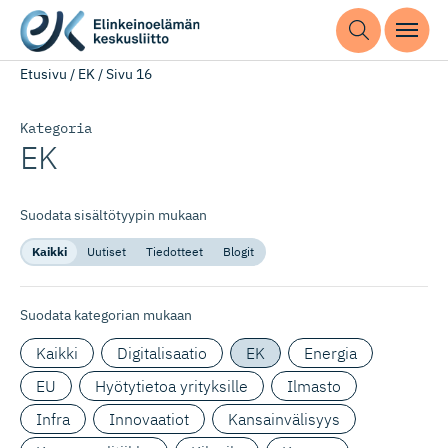
Etusivu
/
EK
/
Sivu 16
Kategoria
EK
Suodata sisältötyypin mukaan
Kaikki
Uutiset
Tiedotteet
Blogit
Suodata kategorian mukaan
Kaikki
Digitalisaatio
EK
Energia
EU
Hyötytietoa yrityksille
Ilmasto
Infra
Innovaatiot
Kansainvälisyys