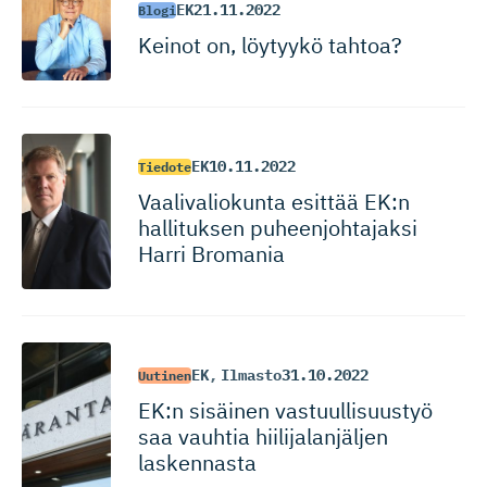
EK
21.11.2022
Blogi
Keinot on, löytyykö tahtoa?
EK
10.11.2022
Tiedote
Vaalivaliokunta esittää EK:n
hallituksen puheenjoh­tajaksi
Harri Bromania
EK
,
Ilmasto
31.10.2022
Uutinen
EK:n sisäinen vastuulli­suustyö
saa vauhtia hiilijalan­jäljen
laskennasta