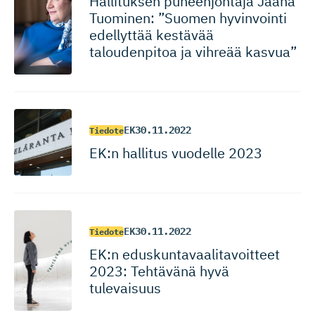
Hallituksen puheenjohtaja Jaana
Tuominen: ”Suomen hyvinvointi
edellyttää kestävää
taloudenpitoa ja vihreää kasvua”
EK
30.11.2022
Tiedote
EK:n hallitus vuodelle 2023
EK
30.11.2022
Tiedote
EK:n eduskunta­vaa­li­ta­voitteet
2023: Tehtävänä hyvä
tulevaisuus