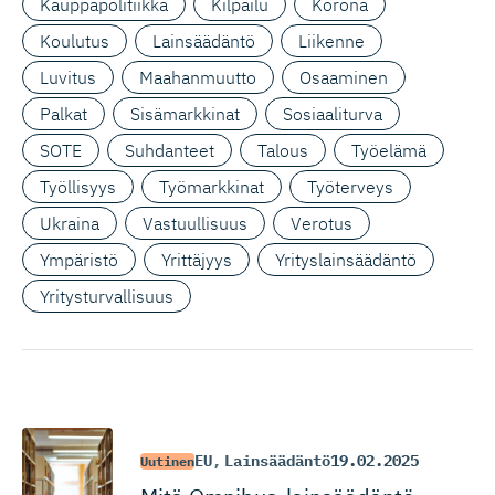
Kauppapolitiikka
Kilpailu
Korona
Koulutus
Lainsäädäntö
Liikenne
Luvitus
Maahanmuutto
Osaaminen
Palkat
Sisämarkkinat
Sosiaaliturva
SOTE
Suhdanteet
Talous
Työelämä
Työllisyys
Työmarkkinat
Työterveys
Ukraina
Vastuullisuus
Verotus
Ympäristö
Yrittäjyys
Yrityslainsäädäntö
Yritysturvallisuus
EU
,
Lainsäädäntö
19.02.2025
Uutinen