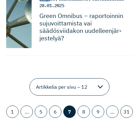
28.01.2025
Green Omnibus – raportoinnin
sujuvoittamista vai
säädösviidakon uudelleen­jär­
jestelyä?
1
…
5
6
7
8
9
…
31