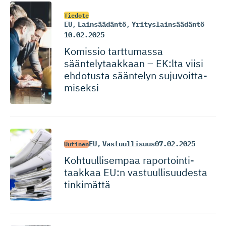
Tiedote
EU
,
Lainsäädäntö
,
Yrityslainsäädäntö
10.02.2025
Komissio tarttumassa
sääntelytaakkaan – EK:lta viisi
ehdotusta sääntelyn sujuvoitta­
miseksi
EU
,
Vastuullisuus
07.02.2025
Uutinen
Kohtuulli­sempaa raportoin­ti­
taakkaa EU:n vastuulli­suudesta
tinkimättä