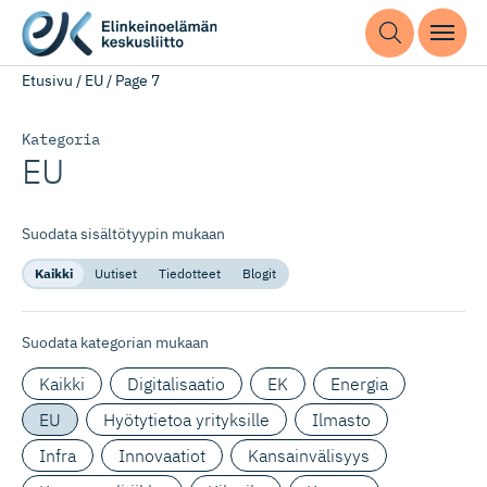
Etusivu
/
EU
/
Page 7
Kategoria
EU
Suodata sisältötyypin mukaan
Kaikki
Uutiset
Tiedotteet
Blogit
Suodata kategorian mukaan
Kaikki
Digitalisaatio
EK
Energia
EU
Hyötytietoa yrityksille
Ilmasto
Infra
Innovaatiot
Kansainvälisyys