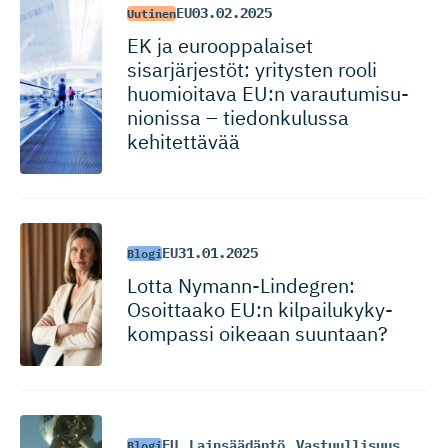
EU
03.02.2025
Uutinen
EK ja eurooppalaiset
sisarjärjestöt: yritysten rooli
huomioitava EU:n varautumi­su­
nionissa – tiedonkulussa
kehitettävää
EU
31.01.2025
Blogi
Lotta Nymann-Lin­degren:
Osoittaako EU:n kilpailuky­ky­
kompassi oikeaan suuntaan?
EU
,
Lainsäädäntö
,
Vastuullisuus
Blogi