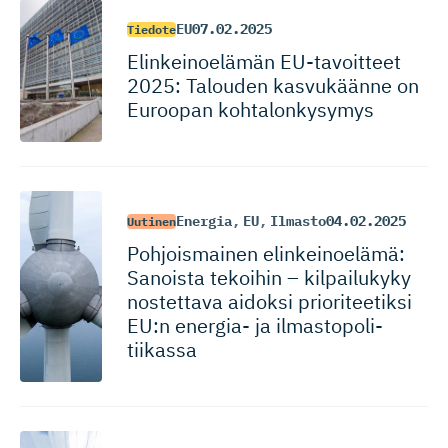
EU
07.02.2025
Tiedote
Elinkeinoelämän EU-tavoitteet
2025: Talouden kasvukäänne on
Euroopan kohtalonkysymys
Energia
,
EU
,
Ilmasto
04.02.2025
Uutinen
Pohjoismainen elinkeinoelämä:
Sanoista tekoihin – kilpailukyky
nostettava aidoksi prioriteetiksi
EU:n energia- ja ilmastopo­li­
tiikassa