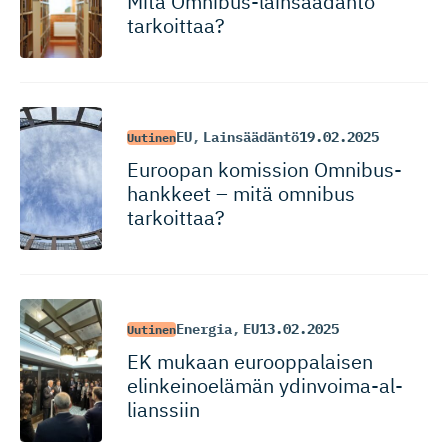
Mitä Omnibus-lain­säädäntö
tarkoittaa?
EU
,
Lainsäädäntö
19.02.2025
Uutinen
Euroopan komission Omnibus-
hankkeet – mitä omnibus
tarkoittaa?
Energia
,
EU
13.02.2025
Uutinen
EK mukaan eurooppalaisen
elinkeinoelämän ydinvoima-al­
lianssiin