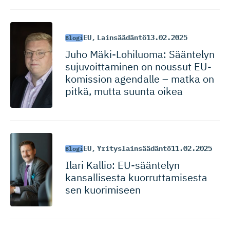
EU
,
Lainsäädäntö
13.02.2025
Blogi
Juho Mäki-Lohi­luoma: Sääntelyn
sujuvoittaminen on noussut EU-
komission agendalle – matka on
pitkä, mutta suunta oikea
EU
,
Yrityslainsäädäntö
11.02.2025
Blogi
Ilari Kallio: EU-sääntelyn
kansallisesta kuorrutta­misesta
sen kuorimiseen