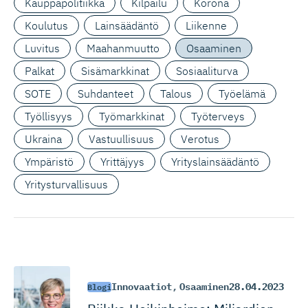
Kauppapolitiikka
Kilpailu
Korona
Koulutus
Lainsäädäntö
Liikenne
Luvitus
Maahanmuutto
Osaaminen
Palkat
Sisämarkkinat
Sosiaaliturva
SOTE
Suhdanteet
Talous
Työelämä
Työllisyys
Työmarkkinat
Työterveys
Ukraina
Vastuullisuus
Verotus
Ympäristö
Yrittäjyys
Yrityslainsäädäntö
Yritysturvallisuus
Innovaatiot
,
Osaaminen
28.04.2023
Blogi