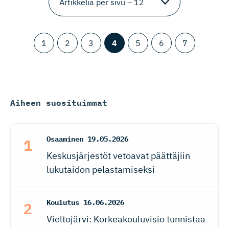
1
2
3
4
5
6
7
Aiheen suosituimmat
Osaaminen
19.05.2026
Keskusjärjestöt vetoavat päättäjiin
lukutaidon pelastamiseksi
Koulutus
16.06.2026
Vieltojärvi: Korkeakouluvisio tunnistaa