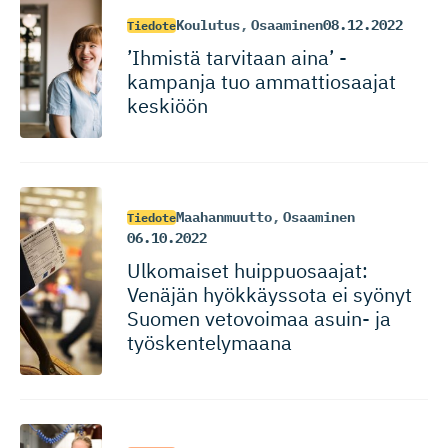
Koulutus
,
Osaaminen
08.12.2022
Tiedote
’Ihmistä tarvitaan aina’ -
kampanja tuo ammattiosaajat
keskiöön
Maahanmuutto
,
Osaaminen
Tiedote
06.10.2022
Ulkomaiset huippuosaajat:
Venäjän hyökkäyssota ei syönyt
Suomen vetovoimaa asuin- ja
työskente­lymaana