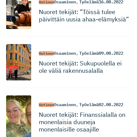
Osaaminen
,
Työelämä
16.08.2022
Uutinen
Nuoret tekijät: ”Töissä tulee
päivittäin uusia ahaa-elämyksiä”
Osaaminen
,
Työelämä
09.08.2022
Uutinen
Nuoret tekijät: Sukupuolella ei
ole väliä rakennusalalla
Osaaminen
,
Työelämä
02.08.2022
Uutinen
Nuoret tekijät: Finanssialalla on
monenlaisia duuneja
monenlaisille osaajille