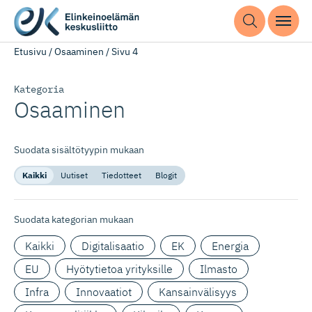
Etusivu
/
Osaaminen
/
Sivu 4
Kategoria
Osaaminen
Suodata sisältötyypin mukaan
Kaikki
Uutiset
Tiedotteet
Blogit
Suodata kategorian mukaan
Kaikki
Digitalisaatio
EK
Energia
EU
Hyötytietoa yrityksille
Ilmasto
Infra
Innovaatiot
Kansainvälisyys