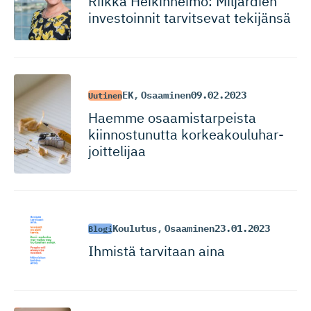
Riikka Heikinheimo: Miljardien
investoinnit tarvitsevat tekijänsä
EK
,
Osaaminen
09.02.2023
Uutinen
Haemme osaamistar­peista
kiinnostunutta korkeakou­lu­har­
joit­telijaa
Koulutus
,
Osaaminen
23.01.2023
Blogi
Ihmistä tarvitaan aina