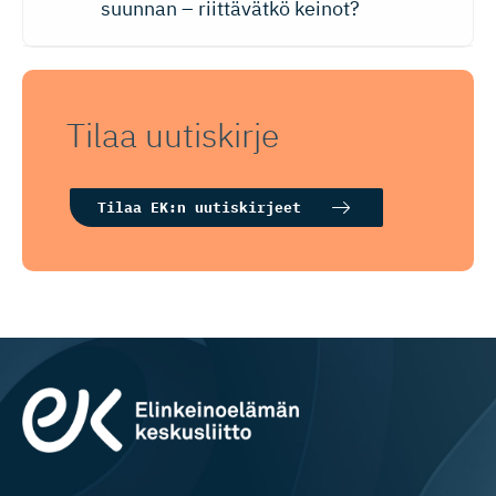
suunnan – riittävätkö keinot?
Tilaa uutiskirje
Tilaa EK:n uutiskirjeet