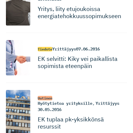
Yritys, liity etujoukoissa
energiate­hok­kuus­so­pi­mukseen
Yrittäjyys
07.06.2016
Tiedote
EK selvitti: Kiky vei paikallista
sopimista eteenpäin
Uutinen
Hyötytietoa yrityksille
,
Yrittäjyys
30.05.2016
EK tuplaa pk-yksikkönsä
resurssit