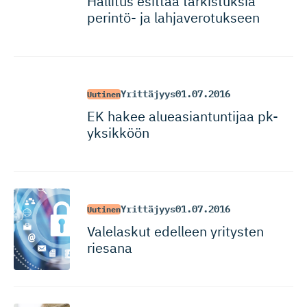
Hallitus esittää tarkistuksia
perintö- ja lahjavero­tukseen
Yrittäjyys
01.07.2016
Uutinen
EK hakee alueasian­tuntijaa pk-
yksikköön
Yrittäjyys
01.07.2016
Uutinen
Valelaskut edelleen yritysten
riesana