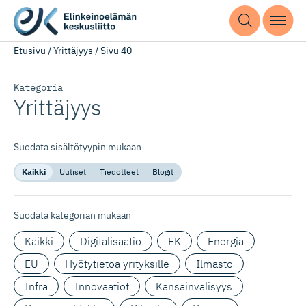
Etusivu
/
Yrittäjyys
/
Sivu 40
Kategoria
Yrittäjyys
Suodata sisältötyypin mukaan
Kaikki
Uutiset
Tiedotteet
Blogit
Suodata kategorian mukaan
Kaikki
Digitalisaatio
EK
Energia
EU
Hyötytietoa yrityksille
Ilmasto
Infra
Innovaatiot
Kansainvälisyys