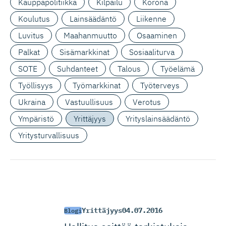
Kauppapolitiikka
Kilpailu
Korona
Koulutus
Lainsäädäntö
Liikenne
Luvitus
Maahanmuutto
Osaaminen
Palkat
Sisämarkkinat
Sosiaaliturva
SOTE
Suhdanteet
Talous
Työelämä
Työllisyys
Työmarkkinat
Työterveys
Ukraina
Vastuullisuus
Verotus
Ympäristö
Yrittäjyys
Yrityslainsäädäntö
Yritysturvallisuus
Yrittäjyys
04.07.2016
Blogi