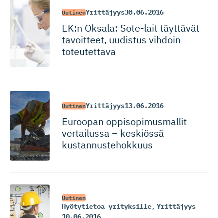
Yrittäjyys
30.06.2016
Uutinen
EK:n Oksala: Sote-lait täyttävät
tavoitteet, uudistus vihdoin
toteutettava
Yrittäjyys
13.06.2016
Uutinen
Euroopan oppisopimus­mallit
vertailussa – keskiössä
kustannus­te­hokkuus
Uutinen
Hyötytietoa yrityksille
,
Yrittäjyys
10.06.2016