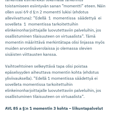
toistamiseen esiintyvän sanan ”momentti” eteen. Näin
ollen uusi 69 d §:n 2 momentti lukisi (ehdotus
alleviivattuna): ”Edellä 1 momentissa säädettyä ei
sovelleta
1
momentissa
tarkoitettuihin
elinkeinonharjoittajalle luovutettaviin palveluihin, jos
osal
listuminen
tilaisuuteen
on
virtuaalista”.
Tämä
momentin
määrittävä
mer
kintätapa
olisi linjassa myös
muiden arvonlisäverolaissa jo olemassa olevien
sisäisten viittausten kanssa.
Vaihtoehtoinen selkeyttävä tapa olisi poistaa
epäselvyyden aiheuttava momentin
kohta
(ehdotus
yliviivauksella).
”Edellä
1
momentissa
säädet
tyä
ei
sovelleta
momentissa
tarkoitettuihin
elinkeinonharjoittajalle
luovu
tettaviin
palveluihin, jos
osallistuminen tilaisuuteen on virtuaalista”.
AVL 85 a §:n 1 momentin 3 kohta – liikuntapalvelut