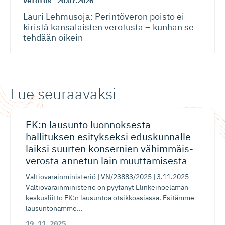
Verotus
20.07.2026
Lauri Lehmusoja: Perintöveron poisto ei
kiristä kansalaisten verotusta – kunhan se
tehdään oikein
Lue seuraavaksi
EK:n lausunto luonnoksesta
hallituksen esitykseksi eduskunnalle
laiksi suurten konsernien vähimmäis­
verosta annetun lain muuttamisesta
Valtiovarainministeriö | VN/23883/2025 | 3.11.2025
Valtiovarainministeriö on pyytänyt Elinkeinoelämän
keskusliitto EK:n lausuntoa otsikkoasiassa. Esitämme
lausuntonamme...
19.11.2025