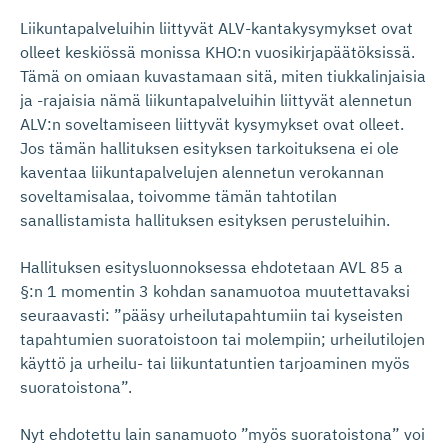
Liikuntapalveluihin liittyvät ALV-kantakysymykset ovat
olleet keskiössä monissa KHO:n vuosikirjapäätöksissä.
Tämä on omiaan kuvastamaan sitä, miten tiukkalinjaisia
ja -rajaisia nämä liikuntapalveluihin liittyvät alennetun
ALV:n soveltamiseen liittyvät kysymykset ovat olleet.
Jos tämän hallituksen esityksen tarkoituksena ei ole
kaventaa liikuntapalvelujen alennetun verokannan
soveltamisalaa, toivomme tämän tahtotilan
sanallistamista hallituksen esityksen perusteluihin.
Hallituksen esitysluonnoksessa ehdotetaan AVL 85 a
§:n 1 momentin 3 kohdan sanamuotoa muutettavaksi
seuraavasti: ”pääsy urheilutapahtumiin tai kyseisten
tapahtumien suoratoistoon tai molempiin; urheilutilojen
käyttö ja urheilu- tai liikuntatuntien tarjoaminen myös
suoratoistona”.
Nyt ehdotettu lain sanamuoto ”myös suoratoistona” voi