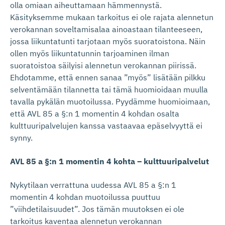
olla omiaan aiheuttamaan hämmennystä.
Käsityksemme mukaan tarkoitus ei ole rajata alennetun
verokannan soveltamisalaa ainoastaan tilanteeseen,
jossa liikuntatunti tarjotaan
myös
suoratoistona. Näin
ollen myös liikuntatunnin tarjoaminen ilman
suoratoistoa säilyisi alennetun verokannan piirissä.
Ehdotamme, että ennen sanaa ”myös” lisätään pilkku
selventämään tilannetta tai tämä huomioidaan muulla
tavalla pykälän muotoilussa. Pyydämme huomioimaan,
että AVL 85 a §:n 1 momentin 4 kohdan osalta
kulttuuripalvelujen kanssa vastaavaa epäselvyyttä ei
synny.
AVL 85 a §:n 1 momentin 4 kohta – kulttuuripalvelut
Nykytilaan verrattuna uudessa AVL 85 a §:n 1
momentin 4 kohdan muotoilussa puuttuu
”viihdetilaisuudet”. Jos tämän muutoksen ei ole
tarkoitus kaventaa alennetun verokannan