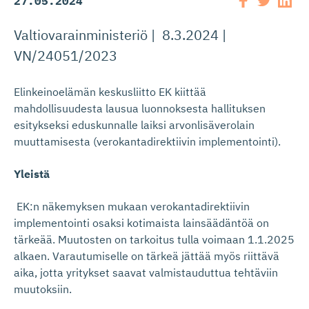
27.05.2024
Valtiovarainministeriö | 8.3.2024 |
VN/24051/2023
Elinkeinoelämän keskusliitto EK kiittää
mahdollisuudesta lausua luonnoksesta hallituksen
esitykseksi eduskunnalle laiksi arvonlisäverolain
muuttamisesta (verokantadirektiivin implementointi).
Yleistä
EK:n näkemyksen mukaan verokantadirektiivin
implementointi osaksi kotimaista lainsäädäntöä on
tärkeää. Muutosten on tarkoitus tulla voimaan 1.1.2025
alkaen. Varautumiselle on tärkeä jättää myös riittävä
aika, jotta yritykset saavat valmistauduttua tehtäviin
muutoksiin.