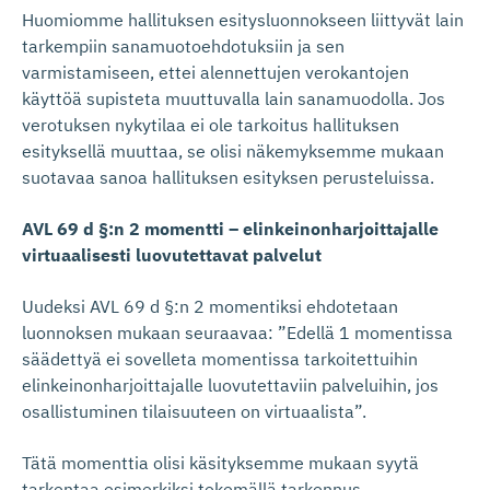
Huomiomme hallituksen esitysluonnokseen liittyvät lain
tarkempiin sanamuotoehdotuksiin ja sen
varmistamiseen, ettei alennettujen verokantojen
käyttöä supisteta muuttuvalla lain sanamuodolla. Jos
verotuksen nykytilaa ei ole tarkoitus hallituksen
esityksellä muuttaa, se olisi näkemyksemme mukaan
suotavaa sanoa hallituksen esityksen perusteluissa.
AVL 69 d §:n 2 momentti – elinkeinonharjoittajalle
virtuaalisesti luovutettavat palvelut
Uudeksi AVL 69 d §:n 2 momentiksi ehdotetaan
luonnoksen mukaan seuraavaa: ”Edellä 1 momentissa
säädettyä ei sovelleta momentissa tarkoitettuihin
elinkeinonharjoittajalle luovutettaviin palveluihin, jos
osallistuminen tilaisuuteen on virtuaalista”.
Tätä momenttia olisi käsityksemme mukaan syytä
tarkentaa esimerkiksi tekemällä tarkennus