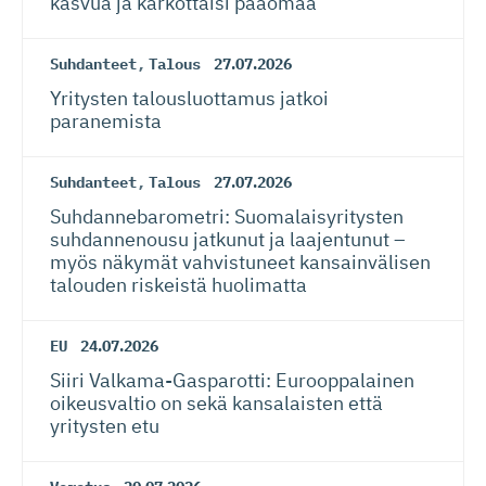
kasvua ja karkottaisi pääomaa
Suhdanteet
,
Talous
27.07.2026
Yritysten talousluottamus jatkoi
paranemista
Suhdanteet
,
Talous
27.07.2026
Suhdanneba­ro­metri: Suomalaisy­ri­tysten
suhdannenousu jatkunut ja laajentunut –
myös näkymät vahvistuneet kansainvälisen
talouden riskeistä huolimatta
EU
24.07.2026
Siiri Valkama-Gas­pa­rotti: Eurooppalainen
oikeusvaltio on sekä kansalaisten että
yritysten etu