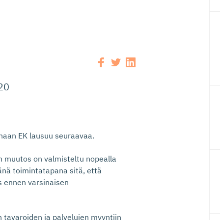
20
onaan EK lausuu seuraavaa.
un muutos on valmisteltu nopealla
vänä toimintatapana sitä, että
s ennen varsinaisen
n tavaroiden ja palvelujen myyntiin