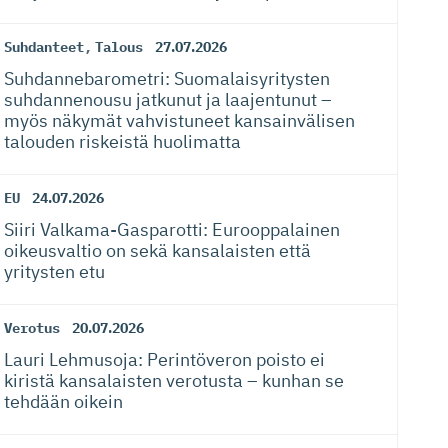
Suhdanteet
,
Talous
27.07.2026
Suhdanneba­ro­metri: Suomalaisy­ri­tysten
suhdannenousu jatkunut ja laajentunut –
myös näkymät vahvistuneet kansainvälisen
talouden riskeistä huolimatta
EU
24.07.2026
Siiri Valkama-Gas­pa­rotti: Eurooppalainen
oikeusvaltio on sekä kansalaisten että
yritysten etu
Verotus
20.07.2026
Lauri Lehmusoja: Perintöveron poisto ei
kiristä kansalaisten verotusta – kunhan se
tehdään oikein