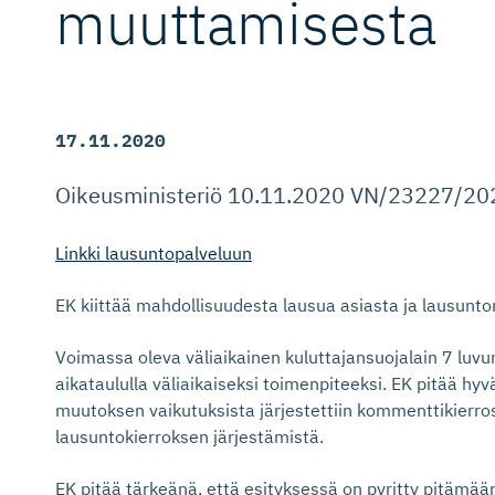
muuttamisesta
17.11.2020
Oikeusministeriö 10.11.2020 VN/23227/20
Linkki lausuntopalveluun
EK kiittää mahdollisuudesta lausua asiasta ja lausunt
Voimassa oleva väliaikainen kuluttajansuojalain 7 luv
aikataululla väliaikaiseksi toimenpiteeksi. EK pitää hy
muutoksen vaikutuksista järjestettiin kommenttikierro
lausuntokierroksen järjestämistä.
EK pitää tärkeänä, että esityksessä on pyritty pitämää