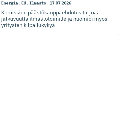
Energia
,
EU
,
Ilmasto
17.07.2026
Komission päästökaup­paehdotus tarjoaa
jatkuvuutta ilmastotoimille ja huomioi myös
yritysten kilpailukykyä