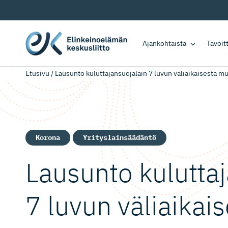
Ajankohtaista
Tavoi
Etusivu
/
Lausunto kuluttajansuojalain 7 luvun väliaikaisesta m
Korona
Yrityslainsäädäntö
Lausunto kuluttaja
7 luvun väliaikai