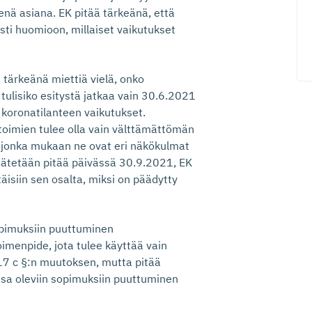
enä asiana. EK pitää tärkeänä, että
sti huomioon, millaiset vaikutukset
tärkeänä miettiä vielä, onko
tulisiko esitystä jatkaa vain 30.6.2021
t koronatilanteen vaikutukset.
toimien tulee olla vain välttämättömän
, jonka mukaan ne ovat eri näkökulmat
äätetään pitää päivässä 30.9.2021, EK
äisiin sen osalta, miksi on päädytty
opimuksiin puuttuminen
oimenpide, jota tulee käyttää vain
17 c §:n muutoksen, mutta pitää
ssa oleviin sopimuksiin puuttuminen