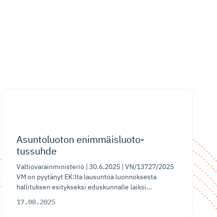
​​Asuntoluoton enimmäisluo­to­
tussuhde​
Valtiovarainministeriö | 30.6.2025 | VN/13727/2025
VM on pyytänyt EK:lta lausuntoa luonnoksesta
hallituksen esitykseksi eduskunnalle laiksi...
17.08.2025