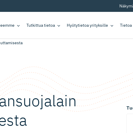
Näkymä
tteemme
Tutkittua tietoa
Hyötytietoa yrityksille
Tietoa
uuttamisesta
n­suo­jalain
Tu
sesta