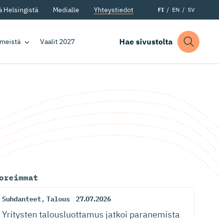
 Helsingistä
Medialle
Yhteystiedot
FI
EN
SV
Hae sivustolta
 meistä
Vaalit 2027
oreimmat
Suhdanteet
,
Talous
27.07.2026
Yritysten talousluottamus jatkoi paranemista