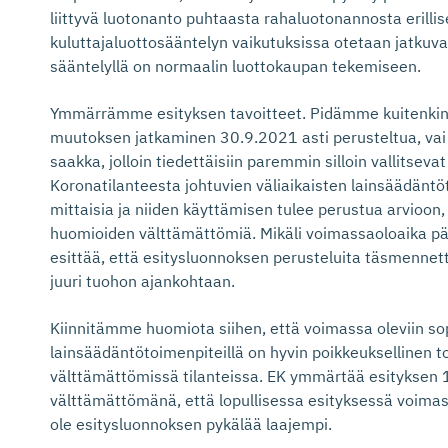
liittyvä luotonanto puhtaasta rahaluotonannosta erillis
kuluttajaluottosääntelyn vaikutuksissa otetaan jatkuva
sääntelyllä on normaalin luottokaupan tekemiseen.
Ymmärrämme esityksen tavoitteet. Pidämme kuitenkin 
muutoksen jatkaminen 30.9.2021 asti perusteltua, vai 
saakka, jolloin tiedettäisiin paremmin silloin vallitseva
Koronatilanteesta johtuvien väliaikaisten lainsäädäntö
mittaisia ja niiden käyttämisen tulee perustua arvioon
huomioiden välttämättömiä. Mikäli voimassaoloaika p
esittää, että esitysluonnoksen perusteluita täsmennett
juuri tuohon ajankohtaan.
Kiinnitämme huomiota siihen, että voimassa oleviin s
lainsäädäntötoimenpiteillä on hyvin poikkeuksellinen t
välttämättömissä tilanteissa. EK ymmärtää esityksen 
välttämättömänä, että lopullisessa esityksessä voima
ole esitysluonnoksen pykälää laajempi.