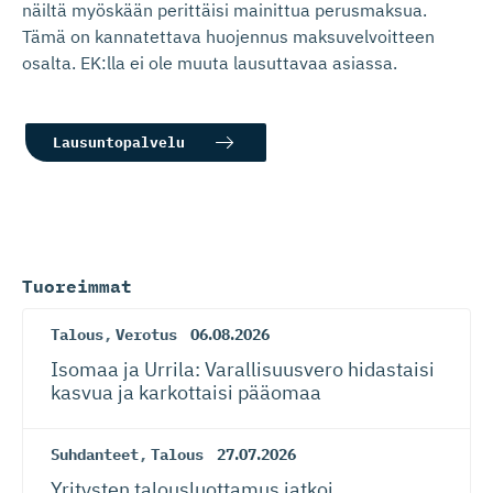
näiltä myöskään perittäisi mainittua perusmaksua.
Tämä on kannatettava huojennus maksuvelvoitteen
osalta. EK:lla ei ole muuta lausuttavaa asiassa.
Lausuntopalvelu
Tuoreimmat
Talous
,
Verotus
06.08.2026
Isomaa ja Urrila: Varallisuusvero hidastaisi
kasvua ja karkottaisi pääomaa
Suhdanteet
,
Talous
27.07.2026
Yritysten talousluottamus jatkoi