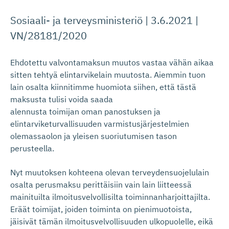
Sosiaali- ja terveysministeriö | 3.6.2021 |
VN/28181/2020
Ehdotettu valvontamaksun muutos vastaa vähän aikaa
sitten tehtyä elintarvikelain muutosta. Aiemmin tuon
lain osalta kiinnitimme huomiota siihen, että tästä
maksusta tulisi voida saada
alennusta toimijan oman panostuksen ja
elintarviketurvallisuuden varmistusjärjestelmien
olemassaolon ja yleisen suoriutumisen tason
perusteella.
Nyt muutoksen kohteena olevan terveydensuojelulain
osalta perusmaksu perittäisiin vain lain liitteessä
mainituilta ilmoitusvelvollisilta toiminnanharjoittajilta.
Eräät toimijat, joiden toiminta on pienimuotoista,
jäisivät tämän ilmoitusvelvollisuuden ulkopuolelle, eikä