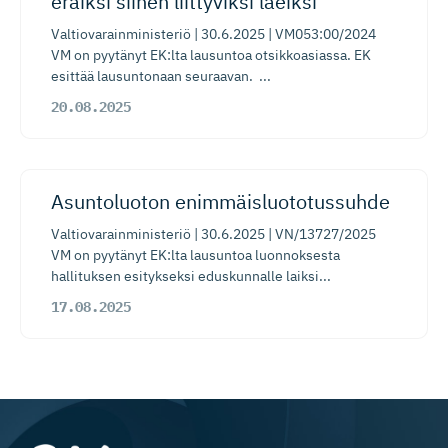
eräiksi siihen liittyviksi laeiksi
Valtiovarainministeriö | 30.6.2025 | VM053:00/2024
VM on pyytänyt EK:lta lausuntoa otsikkoasiassa. EK
esittää lausuntonaan seuraavan. ...
20.08.2025
​​Asuntoluoton enimmäisluo­to­tussuhde​
Valtiovarainministeriö | 30.6.2025 | VN/13727/2025
VM on pyytänyt EK:lta lausuntoa luonnoksesta
hallituksen esitykseksi eduskunnalle laiksi...
17.08.2025