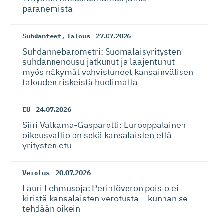
paranemista
Suhdanteet
,
Talous
27.07.2026
Suhdanneba­ro­metri: Suomalaisy­ri­tysten
suhdannenousu jatkunut ja laajentunut –
myös näkymät vahvistuneet kansainvälisen
talouden riskeistä huolimatta
EU
24.07.2026
Siiri Valkama-Gas­pa­rotti: Eurooppalainen
oikeusvaltio on sekä kansalaisten että
yritysten etu
Verotus
20.07.2026
Lauri Lehmusoja: Perintöveron poisto ei
kiristä kansalaisten verotusta – kunhan se
tehdään oikein