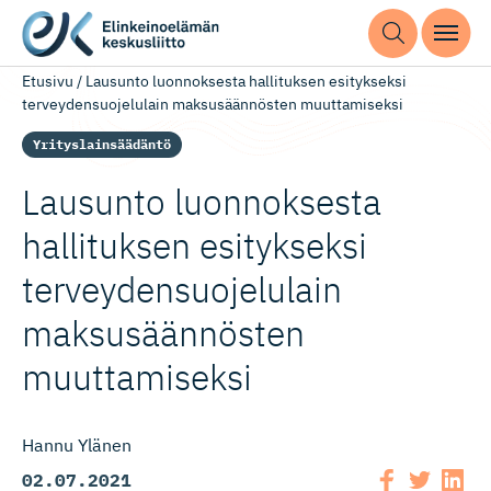
Etusivu
/
Lausunto luonnoksesta hallituksen esitykseksi
terveydensuojelulain maksusäännösten muuttamiseksi
Yrityslainsäädäntö
Lausunto luonnoksesta
hallituksen esitykseksi
terveyden­suo­je­lulain
maksusään­nösten
muuttamiseksi
Hannu Ylänen
02.07.2021