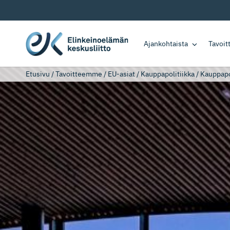
Ajankohtaista
Tavoi
Etusivu
/
Tavoitteemme
/
EU-asiat
/
Kauppapolitiikka
/
Kauppapol