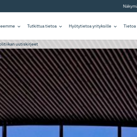
Näkymä
tteemme
Tutkittua tietoa
Hyötytietoa yrityksille
Tietoa
itiikan uutiskirjeet