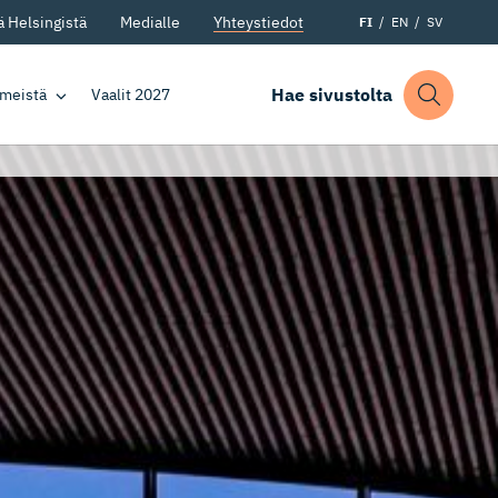
 Helsingistä
Medialle
Yhteystiedot
FI
EN
SV
Hae sivustolta
 meistä
Vaalit 2027