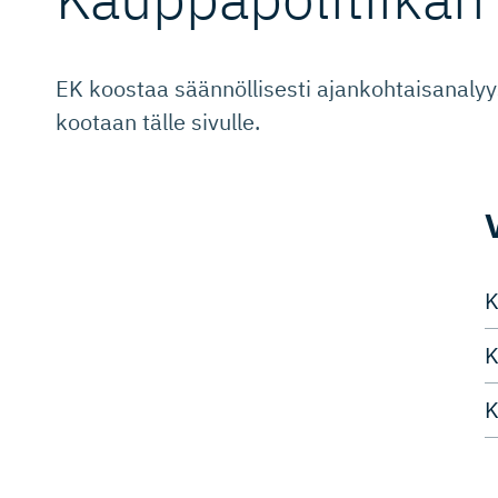
EK koostaa säännöllisesti ajankohtaisanalyys
kootaan tälle sivulle.
K
K
K