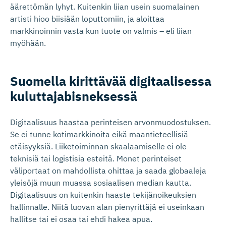
äärettömän lyhyt. Kuitenkin liian usein suomalainen
artisti hioo biisiään loputtomiin, ja aloittaa
markkinoinnin vasta kun tuote on valmis – eli liian
myöhään.
Suomella kirittävää digitaalisessa
kuluttaja­bis­neksessä
Digitaalisuus haastaa perinteisen arvonmuodostuksen.
Se ei tunne kotimarkkinoita eikä maantieteellisiä
etäisyyksiä. Liiketoiminnan skaalaamiselle ei ole
teknisiä tai logistisia esteitä. Monet perinteiset
väliportaat on mahdollista ohittaa ja saada globaaleja
yleisöjä muun muassa sosiaalisen median kautta.
Digitaalisuus on kuitenkin haaste tekijänoikeuksien
hallinnalle. Niitä luovan alan pienyrittäjä ei useinkaan
hallitse tai ei osaa tai ehdi hakea apua.