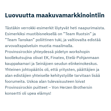
Luovuutta maakuvamark­ki­nointiin
Tästäkin verrokki-esimerkit löytyvät heti naapurimaista.
Esimerkiksi muotibisneksellä on ”Team Ruotsin” ja
”Team Tanskan” poliittinen tuki, ja valtiovalta edistää
arvovaltapalveluin muotia maailmalla.
Provinssirockin yhteydessä pidetyn workshopin
koollekutsujina olivat EK, Finatex, Etelä-Pohjanmaan
kauppakamari ja Seinäjoen seudun elinkeinokeskus.
Yhteinen johtopäätös oli, että yritysten, päättäjien ja
alan edistäjien yhteiselle kehitystyölle tarvitaan lisää
foorumeita. Uskoa alan tulevaisuuteen loivat
Provinssirockin puitteet – Von Herzen Brothersin
konsertti oli upea elämys!