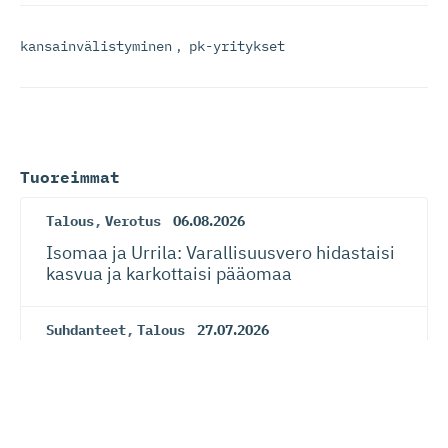
kansainvälistyminen
,
pk-yritykset
Tuoreimmat
Talous
,
Verotus
06.08.2026
Isomaa ja Urrila: Varallisuusvero hidastaisi
kasvua ja karkottaisi pääomaa
Suhdanteet
,
Talous
27.07.2026
Yritysten talousluottamus jatkoi
paranemista
Suhdanteet
,
Talous
27.07.2026