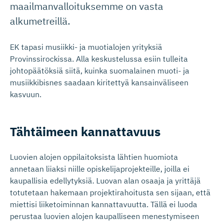
maailmanvalloituksemme on vasta
alkumetreillä.
EK tapasi musiikki- ja muotialojen yrityksiä
Provinssirockissa. Alla keskustelussa esiin tulleita
johtopäätöksiä siitä, kuinka suomalainen muoti- ja
musiikkibisnes saadaan kiritettyä kansainväliseen
kasvuun.
Tähtäimeen kannattavuus
Luovien alojen oppilaitoksista lähtien huomiota
annetaan liiaksi niille opiskelijaprojekteille, joilla ei
kaupallisia edellytyksiä. Luovan alan osaaja ja yrittäjä
totutetaan hakemaan projektirahoitusta sen sijaan, että
miettisi liiketoiminnan kannattavuutta. Tällä ei luoda
perustaa luovien alojen kaupalliseen menestymiseen