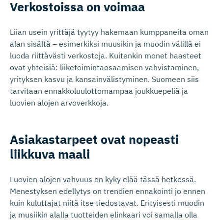
Verkostoissa on voimaa
Liian usein yrittäjä tyytyy hakemaan kumppaneita oman
alan sisältä – esimerkiksi muusikin ja muodin välillä ei
luoda riittävästi verkostoja. Kuitenkin monet haasteet
ovat yhteisiä: liiketoimintaosaamisen vahvistaminen,
yrityksen kasvu ja kansainvälistyminen. Suomeen siis
tarvitaan ennakkoluulottomampaa joukkuepeliä ja
luovien alojen arvoverkkoja.
Asiakastarpeet ovat nopeasti
liikkuva maali
Luovien alojen vahvuus on kyky elää tässä hetkessä.
Menestyksen edellytys on trendien ennakointi jo ennen
kuin kuluttajat niitä itse tiedostavat. Erityisesti muodin
ja musiikin alalla tuotteiden elinkaari voi samalla olla