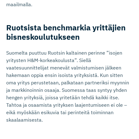
maailmalla.
Ruotsista benchmarkia yrittäjien
bisneskou­lu­tukseen
Suomelta puuttuu Ruotsin kaltainen perinne ”isojen
yritysten H&M-korkeakoulusta”. Siellä
vaatesuunnittelijat menevät valmistumisen jälkeen
hakemaan oppia ensin isoista yrityksistä. Kun sitten
oma yritys perustetaan, palkataan partneriksi myynnin
ja markkinoinnin osaaja. Suomessa taas syntyy yhden
hengen yrityksiä, joissa yritetään tehdä kaikki itse.
Tahtoa ja osaamista yrityksen laajentumiseen ei ole –
eikä myöskään esikuvia tai perinteitä toiminnan
skaalaamisesta.