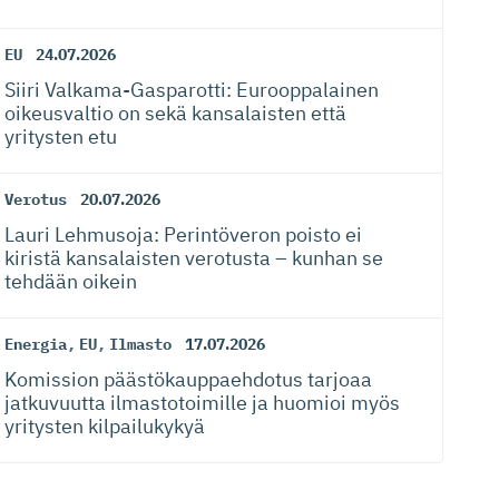
EU
24.07.2026
Siiri Valkama-Gas­pa­rotti: Eurooppalainen
oikeusvaltio on sekä kansalaisten että
yritysten etu
Verotus
20.07.2026
Lauri Lehmusoja: Perintöveron poisto ei
kiristä kansalaisten verotusta – kunhan se
tehdään oikein
Energia
,
EU
,
Ilmasto
17.07.2026
Komission päästökaup­paehdotus tarjoaa
jatkuvuutta ilmastotoimille ja huomioi myös
yritysten kilpailukykyä