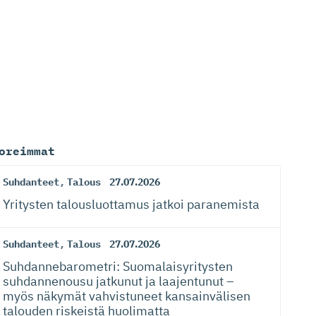
oreimmat
Suhdanteet
,
Talous
27.07.2026
Yritysten talousluottamus jatkoi paranemista
Suhdanteet
,
Talous
27.07.2026
Suhdanneba­ro­metri: Suomalaisy­ri­tysten
suhdannenousu jatkunut ja laajentunut –
myös näkymät vahvistuneet kansainvälisen
talouden riskeistä huolimatta