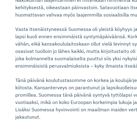
Näkökulman laajentaminen ei mitenkään himmennä ku
kehityksestä, oikeastaan päinvastoin. Satavuotiaan it
huomattavan vahvaa myös laajemmilla sosiaalisilla muut
Vasta itsenäistyneessä Suomessa oli yleistä köyhyys j
lapsi kuoli ennen ensimmäistä syntymäpäiväänsä. Korke
vähän, eikä kansakoululaitoskaan ollut vielä levinnyt s
osasivat tuolloin jo lähes kaikki, mutta kirjoitustaito ol
joka kolmannelta suomalaiselta puuttui siis yksi nykyisi
ensimmäisistä perusvalmiuksista – kyky ilmaista itseää
Tänä päivänä koulutustasomme on korkea ja koulujärj
kiitosta. Kansanterveys on parantunut ja lapsikuollei
promillea. Suomessa tänä päivänä syntyvä tyttölapsi v
vuotiaaksi, mikä on koko Euroopan korkeimpia lukuja ja
Lisäksi Suomessa hyvinvointi on maailman maiden vert
jakautunut.