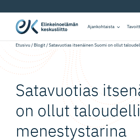
Ajankohtaista
Tavoi
Etusivu
/
Blogit
/
Satavuotias itsenäinen Suomi on ollut taloude
Satavuotias itse
on ollut taloudell
menestystarina