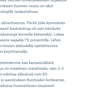
vaa Suomen ennätyksellisen nopeasta
senäisen Suomen nousu on ollut
tujilla tarkasteltuna.
a aliravitsemus. Peräti joka kymmenes
asti koulutettuja oli vain häviävän
yrjäseutuja kunnolla kattavaksi. Lukea
i vasta vajaalla 70 prosentilla. Lähes
n koulun alaluokilla opetettavista
n kirjoittamalla.
estelmämme saa kansainvälistä
suus on maailman matalimpia, vain 2-3
oi odottaa elävänsä noin 85-
 jo aavistuksen Ruotsiakin korkeampi.
ailussa huomattavan tasaisesti