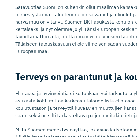
Satavuotias Suomi on kuitenkin ollut maailman kansak
menestystarina. Taloutemme on kasvanut ja elinolot pa
harva muu on yltänyt. Suomen BKT asukasta kohti on 
kertaiseksi ja nyt olemme jo yli Länsi-Euroopan keskiar
tavoittamattomalta, mutta ilman viime vuosien taantum
Tällaiseen talouskasvuun ei ole viimeisen sadan vuode
Euroopan maa.
Terveys on parantunut ja ko
Elintasoa ja hyvinvointia ei kuitenkaan voi tarkastella
asukasta kohti mittaa karkeasti taloudellista elintasoa 
koulutustason ja terveyttä kuvaavien muuttujien kans
saamiseksi on silti tarkasteltava paljon muitakin tietoja
Miltä Suomen menestys näyttää, jos asiaa katsotaan mui