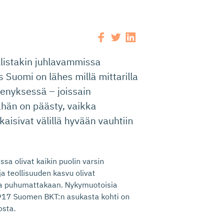
llistakin juhlavammissa
 Suomi on lähes millä mittarilla
nyksessä – joissain
ähän on päästy, vaikka
aisivat välillä hyvään vauhtiin
a olivat kaikin puolin varsin
a teollisuuden kasvu olivat
ta puhumattakaan. Nykymuotoisia
a 1917 Suomen BKT:n asukasta kohti on
osta.