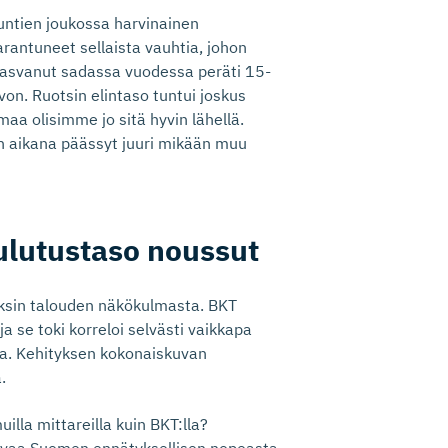
untien joukossa harvinainen
rantuneet sellaista vauhtia, johon
kasvanut sadassa vuodessa peräti 15-
von. Ruotsin elintaso tuntui joskus
aa olisimme jo sitä hyvin lähellä.
n aikana päässyt juuri mikään muu
ulutustaso noussut
 yksin talouden näkökulmasta. BKT
ja se toki korreloi selvästi vaikkapa
sa. Kehityksen kokonaiskuvan
.
lla mittareilla kuin BKT:lla?