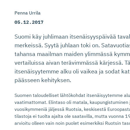
Penna Urrila
05.12.2017
Suomi käy juhlimaan itsenäisyyspäivää tava
merkeissä. Syytä juhlaan toki on. Satavuotias
tahansa maailman maiden ylimmässä kymme
vertailuissa aivan terävimmässä kärjessä. T
itsenäisyytemme alku oli vaikea ja sodat katk
päässeen kehityksen.
Suomen taloudelliset lähtökohdat itsenäisyytemme aluss
vaatimattomat. Elintaso oli matala, kaupungistuminen j
vuosikymmeniä jäljessä Ruotsia, keskisestä Euroopas
tilastoja ei tuolta ajalta ole saatavilla, mutta vuonn
arvioitu olleen vain noin puolet esimerkiksi Ruotsin tas