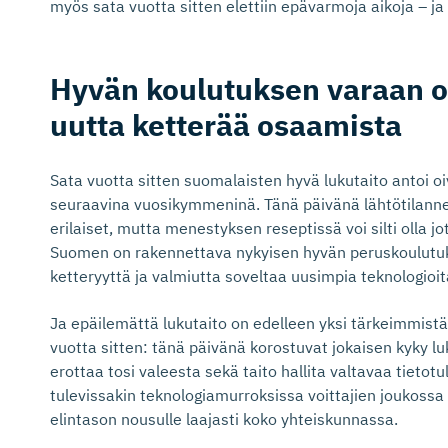
myös sata vuotta sitten elettiin epävarmoja aikoja – ja v
Hyvän koulutuksen varaan o
uutta ketterää osaamista
Sata vuotta sitten suomalaisten hyvä lukutaito antoi o
seuraavina vuosikymmeninä. Tänä päivänä lähtötilanne 
erilaiset, mutta menestyksen reseptissä voi silti olla jo
Suomen on rakennettava nykyisen hyvän peruskoulutuk
ketteryyttä ja valmiutta soveltaa uusimpia teknologioit
Ja epäilemättä lukutaito on edelleen yksi tärkeimmistä
vuotta sitten: tänä päivänä korostuvat jokaisen kyky l
erottaa tosi valeesta sekä taito hallita valtavaa tietotul
tulevissakin teknologiamurroksissa voittajien joukossa 
elintason nousulle laajasti koko yhteiskunnassa.