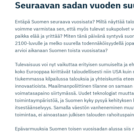
Seuraavan sadan vuoden su
Entäpä Suomen seuraava vuosisata? Miltä näyttää tal
voimme varmistaa sen, että myös tulevat sukupolvet 
paikka elää ja yrittää? Miten tänä päivänä syntyvä suo
2100-luvulle ja melko suurella todennäköisyydellä jop
arvioi aikanaan Suomen toista vuosisataa?
Tulevaisuus voi nyt vaikuttaa erityisen sumuiselta ja 
koko Eurooppaa kirittävät taloudellisesti niin USA kui
tiukemmassa kilpailussa talouksia ja yhteiskuntia eteen
innovaatioista. Maailmanpoliittinen tilanne on samaan
voimatasapaino siirtymässä. Uudet teknologiat muuttav
toimintaympäristöä, ja Suomen kyky pysyä kehityksen k
itsestäänselvyys. Samalla väestön vanheneminen muutt
toimintaa, ei ainoastaan julkisen talouden rahoituspai
Epävarmuuksia Suomen toisen vuosisadan alussa siis ri