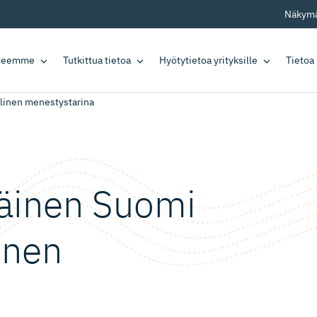
Näkymä
tteemme
Tutkittua tietoa
Hyötytietoa yrityksille
Tietoa
llinen menestystarina
näinen Suomi
inen