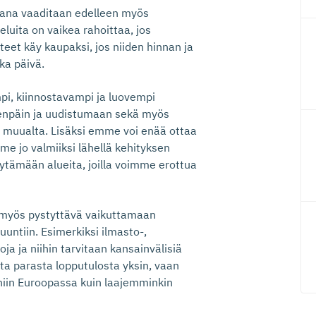
ana vaaditaan edelleen myös
eluita on vaikea rahoittaa, jos
teet käy kaupaksi, jos niiden hinnan ja
ka päivä.
pi, kiinnostavampi ja luovempi
eenpäin ja uudistumaan sekä myös
ä muualta. Lisäksi emme voi enää ottaa
me jo valmiiksi lähellä kehityksen
ytämään alueita, joilla voimme erottua
myös pystyttävä vaikuttamaan
untiin. Esimerkiksi ilmasto-,
oja ja niihin tarvitaan kansainvälisiä
ta parasta lopputulosta yksin, vaan
iin Euroopassa kuin laajemminkin