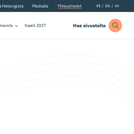
 Helsingistä
Medialle
Yhteystiedot
FI
EN
SV
Hae sivustolta
 meistä
Vaalit 2027