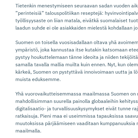
Tietenkin menestymiseen seuraavan sadan vuoden aik
”perinteisiä” talouspolitiikan reseptejä: hyvinvointipalv
työllisyysaste on liian matala, eivätkä suomalaiset tuot
laadun suhde ei ole asiakkaiden mielestä kohdallaan jo
Suomen on toisella vuosisadallaan oltava yhä avoimem
ympäristö, joka kannustaa itse kutakin katsomaan et
pystyy houkuttelemaan tänne ideoita ja niiden tekijöit
samalla tavalla mallia muilta kuin ennen. Nyt, kun olem
kärkeä, Suomen on pystyttävä innoivoimaan uutta ja lö
muista eduksemme.
Yhä vuorovaikutteisemmassa maailmassa Suomen on 
mahdollisimman suurella painolla globaaleihin kehityssu
digitalisaatio- ja turvallisuuskysymykset eivät tunne raj
ratkaisuja. Pieni maa ei useimmissa tapauksissa saavu
muutoksissa pärjäämiseen vaaditaan kumppanuuksia n
maailmalla.