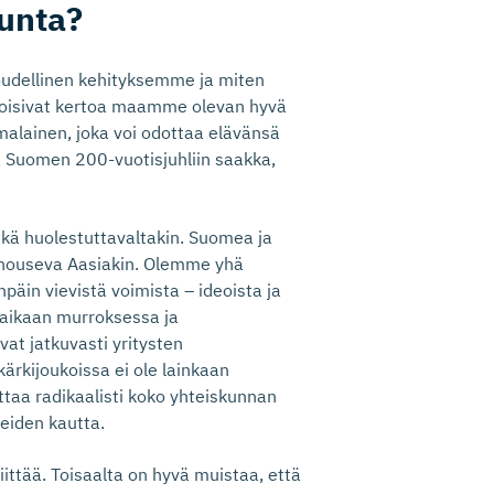
unta?
oudellinen kehityksemme ja miten
voisivat kertoa maamme olevan hyvä
malainen, joka voi odottaa elävänsä
a Suomen 200-vuotisjuhliin saakka,
ehkä huolestuttavaltakin. Suomea ja
n nouseva Aasiakin. Olemme yhä
päin vievistä voimista – ideoista ja
 aikaan murroksessa ja
at jatkuvasti yritysten
ärkijoukoissa ei ole lainkaan
aa radikaalisti koko yhteiskunnan
neiden kautta.
ittää. Toisaalta on hyvä muistaa, että