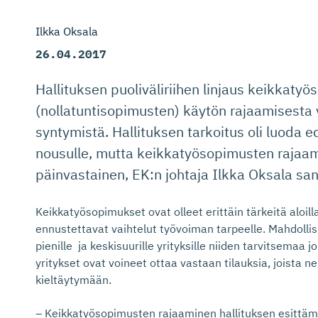
Ilkka Oksala
26.04.2017
Hallituksen puoliväliriihen linjaus keikkaty
(nollatuntisopimusten) käytön rajaamisesta
syntymistä. Hallituksen tarkoitus oli luoda e
nousulle, mutta keikkatyösopimusten rajaam
päinvastainen, EK:n johtaja Ilkka Oksala sa
Keikkatyösopimukset ovat olleet erittäin tärkeitä aloilla,
ennustettavat vaihtelut työvoiman tarpeelle. Mahdolli
pienille ja keskisuurille yrityksille niiden tarvitsemaa
yritykset ovat voineet ottaa vastaan tilauksia, joista n
kieltäytymään.
– Keikkatyösopimusten rajaaminen hallituksen esittämä