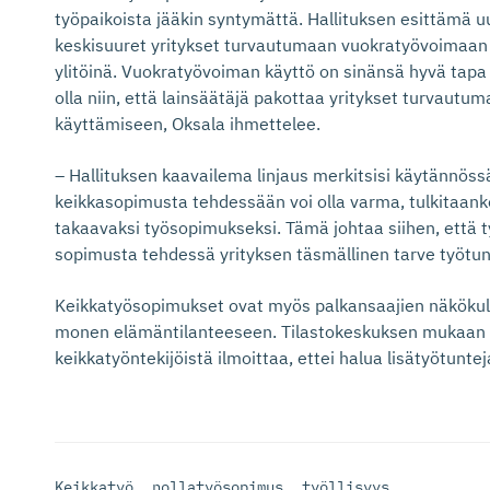
työpaikoista jääkin syntymättä. Hallituksen esittämä uud
keskisuuret yritykset turvautumaan vuokratyövoimaan
ylitöinä. Vuokratyövoiman käyttö on sinänsä hyvä tapa 
olla niin, että lainsäätäjä pakottaa yritykset turvaut
käyttämiseen, Oksala ihmettelee.
– Hallituksen kaavailema linjaus merkitsisi käytännössä
keikkasopimusta tehdessään voi olla varma, tulkitaank
takaavaksi työsopimukseksi. Tämä johtaa siihen, että t
sopimusta tehdessä yrityksen täsmällinen tarve työtu
Keikkatyösopimukset ovat myös palkansaajien näkökulm
monen elämäntilanteeseen. Tilastokeskuksen mukaan 
keikkatyöntekijöistä ilmoittaa, ettei halua lisä­työtun­tej
Keikkatyö
,
nollatyösopimus
,
työllisyys