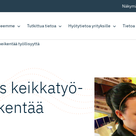
Näkymä
tteemme
Tutkittua tietoa
Hyötytietoa yrityksille
Tietoa
eikentää työllisyyttä
us keikkatyö­
ikentää