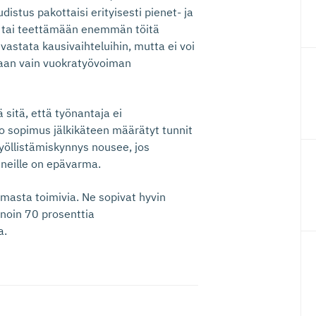
istus pakottaisi erityisesti pienet- ja
 tai teettämään enemmän töitä
vastata kausivaihteluihin, mutta ei voi
umaan vain vuokratyövoiman
 sitä, että työnantaja ei
o sopimus jälkikäteen määrätyt tunnit
yöllistämiskynnys nousee, jos
nneille on epävarma.
asta toimivia. Ne sopivat hyvin
noin 70 prosenttia
a.