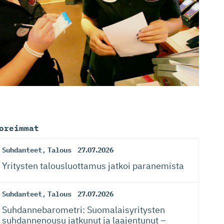
oreimmat
Suhdanteet
,
Talous
27.07.2026
Yritysten talousluottamus jatkoi paranemista
Suhdanteet
,
Talous
27.07.2026
Suhdanneba­ro­metri: Suomalaisy­ri­tysten
suhdannenousu jatkunut ja laajentunut –