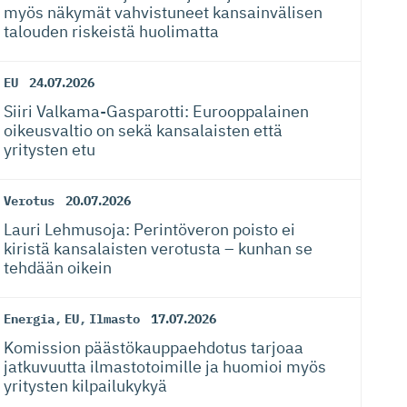
myös näkymät vahvistuneet kansainvälisen
talouden riskeistä huolimatta
EU
24.07.2026
Siiri Valkama-Gas­pa­rotti: Eurooppalainen
oikeusvaltio on sekä kansalaisten että
yritysten etu
Verotus
20.07.2026
Lauri Lehmusoja: Perintöveron poisto ei
kiristä kansalaisten verotusta – kunhan se
tehdään oikein
Energia
,
EU
,
Ilmasto
17.07.2026
Komission päästökaup­paehdotus tarjoaa
jatkuvuutta ilmastotoimille ja huomioi myös
yritysten kilpailukykyä