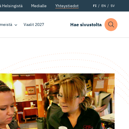
 Helsingistä
Medialle
Yhteystiedot
FI
EN
SV
Hae sivustolta
 meistä
Vaalit 2027