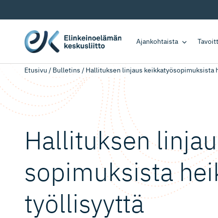
Ajankohtaista
Tavoi
Etusivu
/
Bulletins
/
Hallituksen linjaus keikkatyösopimuksista h
Hallituksen linja
so­pi­muksista he
työllisyyttä