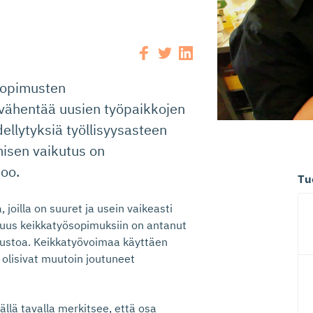
ösopimusten
 vähentää uusien työpaikkojen
dellytyksiä työllisyysasteen
isen vaikutus on
noo.
Tu
 joilla on suuret ja usein vaikeasti
suus keikkatyösopimuksiin on antanut
 joustoa. Keikkatyövoimaa käyttäen
e olisivat muutoin joutuneet
llä tavalla merkitsee, että osa