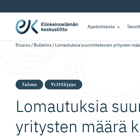
Ajankohtaista
Tavoi
Etusivu
/
Bulletins
/
Lomautuksia suunnittelevien yritysten mää
Talous
Yrittäjyys
Lomautuksia suun
yritysten määrä 