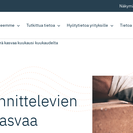
Näkymä
tteemme
Tutkittua tietoa
Hyötytietoa yrityksille
Tietoa
rä kasvaa kuukausi kuukaudelta
nitte­levien
kasvaa