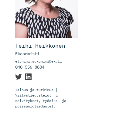
Terhi Heikkonen
Ekonomisti
etunimi.sukunimi@ek.fi
040 556 8884
Talous ja tutkimus |
Yritystiedustelut ja
selvitykset, työaika- ja
poissaolotiedustelu