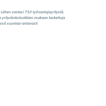
 siihen vastasi 710 työnantajayritystä.
a yrityskokoluokkien mukaan laskettuja
vissä suuntaa-antavasti