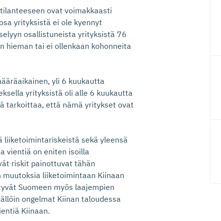
tilanteeseen ovat voimakkaasti
sa yrityksistä ei ole kyennyt
elyyn osallistuneista yrityksistä 76
in hieman tai ei ollenkaan kohonneita
määräaikainen, yli 6 kuukautta
ella yrityksistä oli alle 6 kuukautta
 tarkoittaa, että nämä yritykset ovat
tä liiketoimintariskeistä sekä yleensä
 vientiä on eniten isoilla
vät riskit painottuvat tähän
n muutoksia liiketoimintaan Kiinaan
älittyvät Suomeen myös laajempien
tällöin ongelmat Kiinan taloudessa
ientiä Kiinaan.