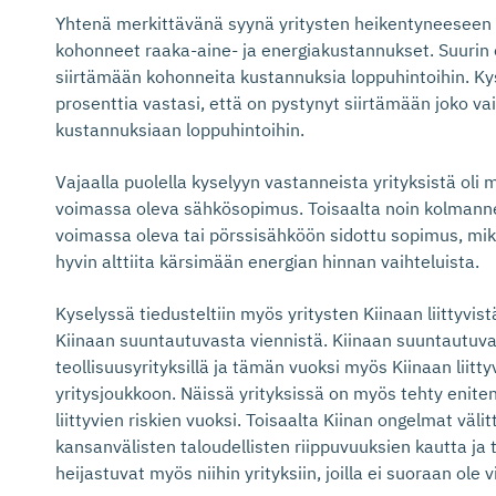
Yhtenä merkittävänä syynä yritysten heikentyneeseen 
kohonneet raaka-aine- ja energiakustannukset. Suurin o
siirtämään kohonneita kustannuksia loppuhintoihin. Kys
prosenttia vastasi, että on pystynyt siirtämään joko va
kustannuksiaan loppuhintoihin.
Vajaalla puolella kyselyyn vastanneista yrityksistä oli 
voimassa oleva sähkösopimus. Toisaalta noin kolmanneks
voimassa oleva tai pörssisähköön sidottu sopimus, mikä
hyvin alttiita kärsimään energian hinnan vaihteluista.
Kyselyssä tiedusteltiin myös yritysten Kiinaan liittyvis
Kiinaan suuntautuvasta viennistä. Kiinaan suuntautuvaa
teollisuusyrityksillä ja tämän vuoksi myös Kiinaan liitty
yritysjoukkoon. Näissä yrityksissä on myös tehty enite
liittyvien riskien vuoksi. Toisaalta Kiinan ongelmat v
kansanvälisten taloudellisten riippuvuuksien kautta ja 
heijastuvat myös niihin yrityksiin, joilla ei suoraan ole v