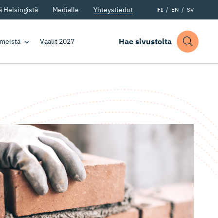
 Helsingistä
Medialle
Yhteystiedot
FI
EN
SV
Hae sivustolta
 meistä
Vaalit 2027