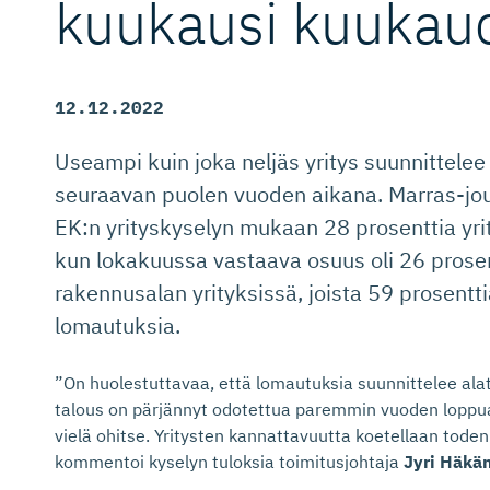
kuukausi kuukau
12.12.2022
Useampi kuin joka neljäs yritys suunnittele
seuraavan puolen vuoden aikana. Marras-jou
EK:n yrityskyselyn mukaan 28 prosenttia yrit
kun lokakuussa vastaava osuus oli 26 prosen
rakennusalan yrityksissä, joista 59 prosentt
lomautuksia.
”On huolestuttavaa, että lomautuksia suunnittelee alat
talous on pärjännyt odotettua paremmin vuoden loppua
vielä ohitse. Yritysten kannattavuutta koetellaan toden
kommentoi kyselyn tuloksia toimitusjohtaja
Jyri Häkä