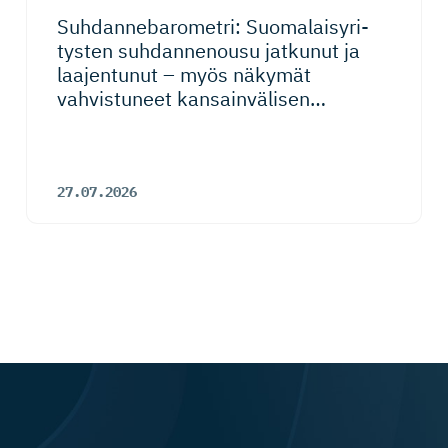
Suhdanneba­ro­metri: Suomalaisy­ri­
tysten suhdannenousu jatkunut ja
laajentunut – myös näkymät
vahvistuneet kansainvälisen
talouden riskeistä huolimatta
27.07.2026