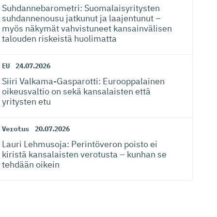
Suhdanneba­ro­metri: Suomalaisy­ri­tysten
suhdannenousu jatkunut ja laajentunut –
myös näkymät vahvistuneet kansainvälisen
talouden riskeistä huolimatta
EU
24.07.2026
Siiri Valkama-Gas­pa­rotti: Eurooppalainen
oikeusvaltio on sekä kansalaisten että
yritysten etu
Verotus
20.07.2026
Lauri Lehmusoja: Perintöveron poisto ei
kiristä kansalaisten verotusta – kunhan se
tehdään oikein