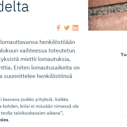
delta
e lomauttavansa henkilöstöään
lukuun vaihteessa toteutetun
Tu
yksistä miettii lomautuksia,
ttia. Eniten lomautusaikeita on
ia suunnittelee henkilöstönsä
i kasvava joukko yrityksiä. Vaikka
 kohden, kriisi ei missään nimessä ole
 teolla talvikuukausien aikana”,
mies
.