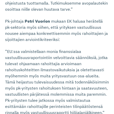
ohjeistusta tuottamalla. Tutkimuksemme avopalautekin
osoittaa niille olevan huutava tarve.”
Pk-johtaja
Petri Vuorion
mukaan EK haluaa herätellä
pk-sektoria myös siihen, että yrityksen vastuullisuus
nousee aiempaa konkreettisemmin myös rahoittajien ja
sijoittajien arviointikriteeriksi:
”EU:ssa valmistellaan monia finanssialaa
vastuullisuusraportointiin velvoittavia säännöksiä, jotka
tulevat ohjaamaan rahoittajia arvioimaan
rahoituskohteitten ilmastovaikutuksia ja oletettavasti
myöhemmin myös muita yritysvastuun osa-alueita.
Tämä heijastuu tulevaisuudessa mitä todennäköisimmin
myös pk-yritysten rahoituksen hintaan ja saatavuuteen,
vastuullisten pärjätessä molemmissa muita paremmin.
Pk-yritysten tulee jatkossa myös valmistautua
esittämään rahoittajille perinteisten tilinpäätöstensä
rinnalla myös vastuullisuusraportti hiilijalanjälkineen.”