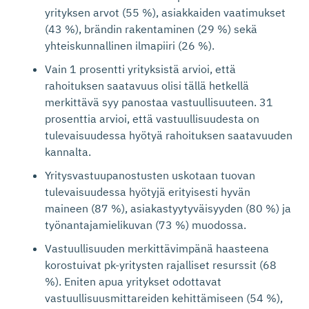
yrityksen arvot (55 %), asiakkaiden vaatimukset
(43 %), brändin rakentaminen (29 %) sekä
yhteiskunnallinen ilmapiiri (26 %).
Vain 1 prosentti yrityksistä arvioi, että
rahoituksen saatavuus olisi tällä hetkellä
merkittävä syy panostaa vastuullisuuteen. 31
prosenttia arvioi, että vastuullisuudesta on
tulevaisuudessa hyötyä rahoituksen saatavuuden
kannalta.
Yritysvastuupanostusten uskotaan tuovan
tulevaisuudessa hyötyjä erityisesti hyvän
maineen (87 %), asiakastyytyväisyyden (80 %) ja
työnantajamielikuvan (73 %) muodossa.
Vastuullisuuden merkittävimpänä haasteena
korostuivat pk-yritysten rajalliset resurssit (68
%). Eniten apua yritykset odottavat
vastuullisuusmittareiden kehittämiseen (54 %),