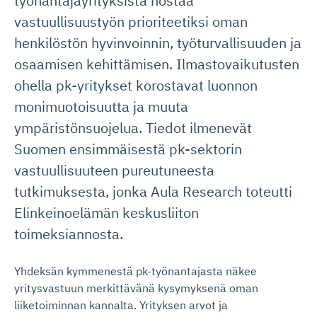
työnantajayrityksistä nostaa
vastuullisuustyön prioriteetiksi oman
henkilöstön hyvinvoinnin, työturvallisuuden ja
osaamisen kehittämisen. Ilmastovaikutusten
ohella pk-yritykset korostavat luonnon
monimuotoisuutta ja muuta
ympäristönsuojelua. Tiedot ilmenevät
Suomen ensimmäisestä pk-sektorin
vastuullisuuteen pureutuneesta
tutkimuksesta, jonka Aula Research toteutti
Elinkeinoelämän keskusliiton
toimeksiannosta.
Yhdeksän kymmenestä pk-työnantajasta näkee
yritysvastuun merkittävänä kysymyksenä oman
liiketoiminnan kannalta. Yrityksen arvot ja