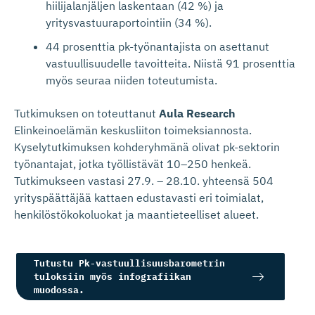
hiilijalanjäljen laskentaan (42 %) ja
yritysvastuuraportointiin (34 %).
44 prosenttia pk-työnantajista on asettanut
vastuullisuudelle tavoitteita. Niistä 91 prosenttia
myös seuraa niiden toteutumista.
Tutkimuksen on toteuttanut
Aula Research
Elinkeinoelämän keskusliiton toimeksiannosta.
Kyselytutkimuksen kohderyhmänä olivat pk-sektorin
työnantajat, jotka työllistävät 10–250 henkeä.
Tutkimukseen vastasi 27.9. – 28.10. yhteensä 504
yrityspäättäjää kattaen edustavasti eri toimialat,
henkilöstökokoluokat ja maantieteelliset alueet.
Tutustu Pk-vastuullisuusbarometrin
tuloksiin myös infografiikan
muodossa.