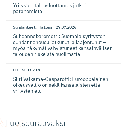
Yritysten talousluottamus jatkoi
paranemista
Suhdanteet
,
Talous
27.07.2026
Suhdanneba­ro­metri: Suomalaisy­ri­tysten
suhdannenousu jatkunut ja laajentunut –
myös näkymät vahvistuneet kansainvälisen
talouden riskeistä huolimatta
EU
24.07.2026
Siiri Valkama-Gas­pa­rotti: Eurooppalainen
oikeusvaltio on sekä kansalaisten että
yritysten etu
Lue seuraavaksi