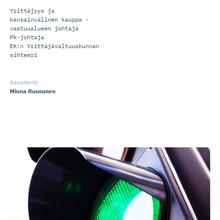
Yrittäjyys ja
kansainvälinen kauppa -
vastuualueen johtaja
Pk-johtaja
EK:n Yrittäjävaltuuskunnan
sihteeri
Assistentti
Minna Ruusunen