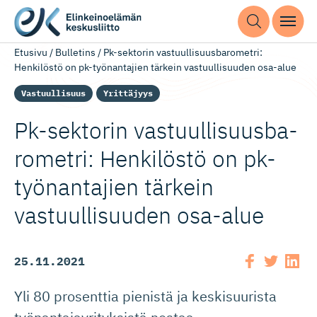
Etusivu
/
Bulletins
/
Pk-sektorin vastuullisuusbarometri:
Henkilöstö on pk-työnantajien tärkein vastuullisuuden osa-alue
Vastuullisuus
Yrittäjyys
Pk-sektorin vastuulli­suus­ba­
ro­metri: Henkilöstö on pk-
työnan­tajien tärkein
vastuulli­suuden osa-alue
25.11.2021
Yli 80 prosenttia pienistä ja keskisuurista