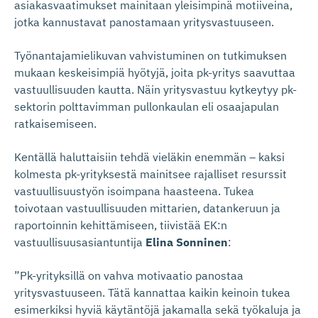
asiakasvaatimukset mainitaan yleisimpinä motiiveina,
jotka kannustavat panostamaan yritysvastuuseen.
Työnantajamielikuvan vahvistuminen on tutkimuksen
mukaan keskeisimpiä hyötyjä, joita pk-yritys saavuttaa
vastuullisuuden kautta. Näin yritysvastuu kytkeytyy pk-
sektorin polttavimman pullonkaulan eli osaajapulan
ratkaisemiseen.
Kentällä haluttaisiin tehdä vieläkin enemmän – kaksi
kolmesta pk-yrityksestä mainitsee rajalliset resurssit
vastuullisuustyön isoimpana haasteena. Tukea
toivotaan vastuullisuuden mittarien, datankeruun ja
raportoinnin kehittämiseen, tiivistää EK:n
vastuullisuusasiantuntija
Elina Sonninen
:
”Pk-yrityksillä on vahva motivaatio panostaa
yritysvastuuseen. Tätä kannattaa kaikin keinoin tukea
esimerkiksi hyviä käytäntöjä jakamalla sekä työkaluja ja