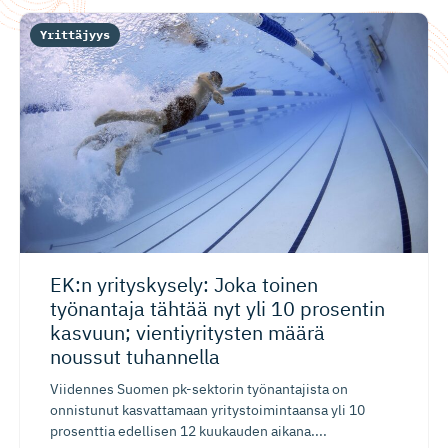
Yrittäjyys
EK:n yrityskysely: Joka toinen
työnantaja tähtää nyt yli 10 prosentin
kasvuun; vientiyri­tysten määrä
noussut tuhannella
Viidennes Suomen pk-sektorin työnantajista on
onnistunut kasvattamaan yritystoimintaansa yli 10
prosenttia edellisen 12 kuukauden aikana....