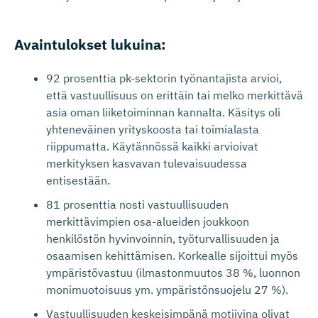
Avaintulokset lukuina:
92 prosenttia pk-sektorin työnantajista arvioi,
että vastuullisuus on erittäin tai melko merkittävä
asia oman liiketoiminnan kannalta. Käsitys oli
yhteneväinen yrityskoosta tai toimialasta
riippumatta. Käytännössä kaikki arvioivat
merkityksen kasvavan tulevaisuudessa
entisestään.
81 prosenttia nosti vastuullisuuden
merkittävimpien osa-alueiden joukkoon
henkilöstön hyvinvoinnin, työturvallisuuden ja
osaamisen kehittämisen. Korkealle sijoittui myös
ympäristövastuu (ilmastonmuutos 38 %, luonnon
monimuotoisuus ym. ympäristönsuojelu 27 %).
Vastuullisuuden keskeisimpänä motiivina olivat