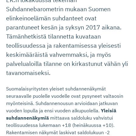
Suhdannebarometrin mukaan Suomen
elinkeinoelämän suhdanteet ovat
parantuneet kesän ja syksyn 2017 aikana.
Tämänhetkistä tilannetta kuvataan
teollisuudessa ja rakentamisessa yleisesti
keskimääräistä vahvemmaksi, ja myös
palvelualoilla tilanne on kirkastunut vähän yli
tavanomaiseksi.
Suomalaisyritysten yleiset suhdannenäkymät
seuraavalle puolelle vuodelle ovat pysyneet valtaosin
myönteisinä. Suhdannenousun arvioidaan jatkuvan
vuoden lopulla ja ensi vuoden alkupuolella.
Yleisiä
suhdannenäkymiä
mittaava saldoluku vahvistui
teollisuudessa lukemaan +18 (heinäkuussa +10).
Rakentamisen näkymät laskivat saldolukuun -2