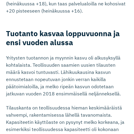
(heinäkuussa +18), kun taas palvelualoilla ne kohosivat
+20 pisteeseen (heinäkuussa +16).
Tuotanto kasvaa loppuvuonna ja
ensi vuoden alussa
Yritysten tuotannon ja myynnin kasvu oli alkusyksyllä
kohtalaista. Teollisuuden saamien uusien tilausten
määrä kasvoi tuntuvasti. Lähikuukausina kasvun
ennustetaan nopeutuvan jonkin verran kaikilla
päätoimialoilla, ja melko ripeän kasvun odotetaan
jatkuvan vuoden 2018 ensimmäisellä neljänneksellä.
Tilauskanta on teollisuudessa hieman keskimääräistä
vahvempi, rakentamisessa lähellä tavanomaista.
Kapasiteetin käyttöaste on pysynyt melko korkeana, ja
esimerkiksi teollisuudessa kapasiteetti oli kokonaan