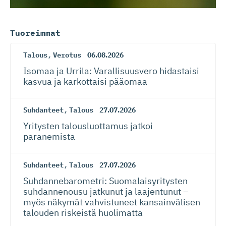
Tuoreimmat
Talous
,
Verotus
06.08.2026
Isomaa ja Urrila: Varallisuusvero hidastaisi
kasvua ja karkottaisi pääomaa
Suhdanteet
,
Talous
27.07.2026
Yritysten talousluottamus jatkoi
paranemista
Suhdanteet
,
Talous
27.07.2026
Suhdanneba­ro­metri: Suomalaisy­ri­tysten
suhdannenousu jatkunut ja laajentunut –
myös näkymät vahvistuneet kansainvälisen
talouden riskeistä huolimatta