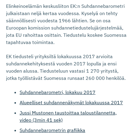
Elinkeinoelämän keskusliiton EK:n Suhdannebarometri
julkaistaan neljä kertaa vuodessa. Kyselyä on tehty
säännöllisesti vuodesta 1966 lähtien. Se on osa
Euroopan komission suhdannetiedustelujärjestelmää,
jota EU rahoittaa osittain. Tiedustelu koskee Suomessa
tapahtuvaa toimintaa.
EK tiedusteli yrityksiltä lokakuussa 2017 arvioita
suhdannekehityksestä vuoden 2017 lopulla ja ensi
vuoden alussa. Tiedusteluun vastasi 1 270 yritystä,
jotka työllistävät Suomessa runsaat 260 000 henkilöä.
Suhdannebarometri, lokakuu 2017
Alueelliset suhdannenäkymät lokakuussa 2017
Jussi Mustonen taustoittaa taloustilannetta,
video (3min 41 sek)
Suhdannebarometrin grafiikka