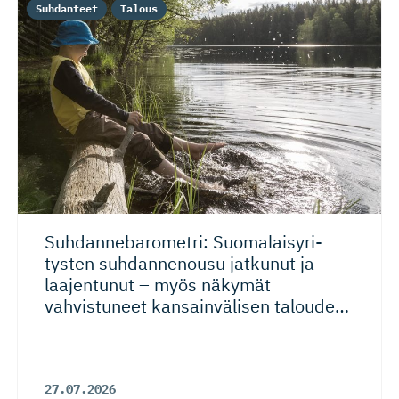
Suhdanteet
Talous
Suhdanneba­ro­metri: Suomalaisy­ri­
tysten suhdannenousu jatkunut ja
laajentunut – myös näkymät
vahvistuneet kansainvälisen talouden
riskeistä huolimatta
27.07.2026