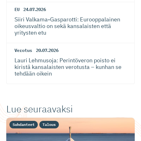
EU
24.07.2026
Siiri Valkama-Gas­pa­rotti: Eurooppalainen
oikeusvaltio on sekä kansalaisten että
yritysten etu
Verotus
20.07.2026
Lauri Lehmusoja: Perintöveron poisto ei
kiristä kansalaisten verotusta – kunhan se
tehdään oikein
Lue seuraavaksi
Suhdanteet
Talous