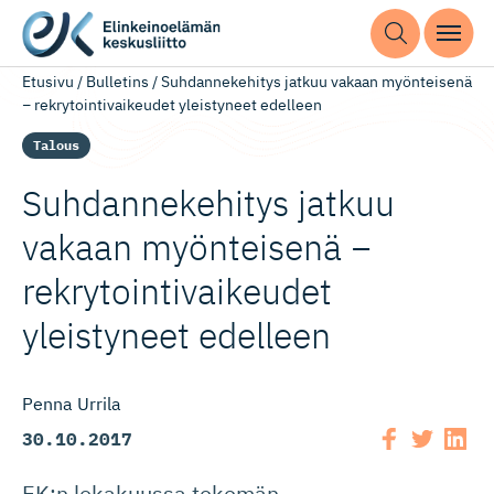
Etusivu
/
Bulletins
/
Suhdannekehitys jatkuu vakaan myönteisenä
− rekrytointivaikeudet yleistyneet edelleen
Talous
Suhdannekehitys jatkuu
vakaan myönteisenä −
rekrytoin­ti­vai­keudet
yleistyneet edelleen
Penna Urrila
30.10.2017
EK:n lokakuussa tekemän