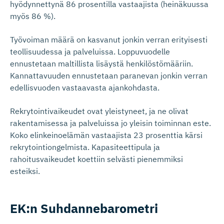
hyödynnettynä 86 prosentilla vastaajista (heinäkuussa
myös 86 %).
Työvoiman määrä on kasvanut jonkin verran erityisesti
teollisuudessa ja palveluissa. Loppuvuodelle
ennustetaan maltillista lisäystä henkilöstömääriin.
Kannattavuuden ennustetaan paranevan jonkin verran
edellisvuoden vastaavasta ajankohdasta.
Rekrytointivaikeudet ovat yleistyneet, ja ne olivat
rakentamisessa ja palveluissa jo yleisin toiminnan este.
Koko elinkeinoelämän vastaajista 23 prosenttia kärsi
rekrytointiongelmista. Kapasiteettipula ja
rahoitusvaikeudet koettiin selvästi pienemmiksi
esteiksi.
EK:n Suhdanneba­rometri