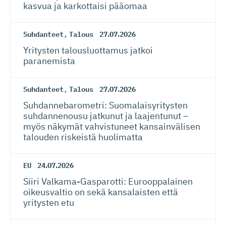
kasvua ja karkottaisi pääomaa
Suhdanteet
,
Talous
27.07.2026
Yritysten talousluottamus jatkoi
paranemista
Suhdanteet
,
Talous
27.07.2026
Suhdanneba­ro­metri: Suomalaisy­ri­tysten
suhdannenousu jatkunut ja laajentunut –
myös näkymät vahvistuneet kansainvälisen
talouden riskeistä huolimatta
EU
24.07.2026
Siiri Valkama-Gas­pa­rotti: Eurooppalainen
oikeusvaltio on sekä kansalaisten että
yritysten etu