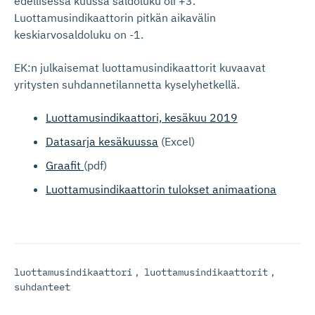
edellisessä kuussa saldoluku oli +3.
Luottamusindikaattorin pitkän aikavälin
keskiarvosaldoluku on -1.
EK:n julkaisemat luottamusindikaattorit kuvaavat
yritysten suhdannetilannetta kyselyhetkellä.
Luottamusindikaattori, kesäkuu 2019
Datasarja kesäkuussa
(Excel)
Graafit
(pdf)
Luottamusindikaattorin tulokset animaationa
luottamusindikaattori
,
luottamusindikaattorit
,
suhdanteet