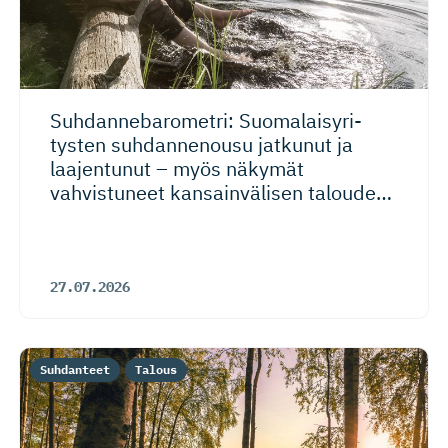
Suhdanneba­ro­metri: Suomalaisy­ri­
tysten suhdannenousu jatkunut ja
laajentunut – myös näkymät
vahvistuneet kansainvälisen talouden
riskeistä huolimatta
27.07.2026
Suhdanteet
Talous