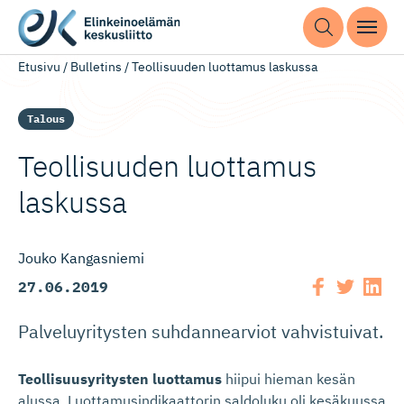
Etusivu
/
Bulletins
/
Teollisuuden luottamus laskussa
Talous
Teollisuuden luottamus
laskussa
Jouko Kangasniemi
27.06.2019
Palveluyritysten suhdannearviot vahvistuivat.
Teollisuusyritysten luottamus
hiipui hieman kesän
alussa. Luottamusindikaattorin saldoluku oli kesäkuussa