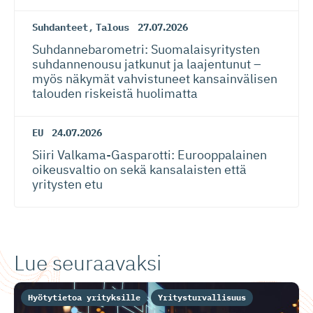
Suhdanteet
,
Talous
27.07.2026
Suhdanneba­ro­metri: Suomalaisy­ri­tysten
suhdannenousu jatkunut ja laajentunut –
myös näkymät vahvistuneet kansainvälisen
talouden riskeistä huolimatta
EU
24.07.2026
Siiri Valkama-Gas­pa­rotti: Eurooppalainen
oikeusvaltio on sekä kansalaisten että
yritysten etu
Lue seuraavaksi
Hyötytietoa yrityksille
Yritysturvallisuus