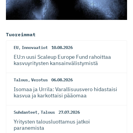
Tuoreimmat
EU
,
Innovaatiot
10.08.2026
EU:n uusi Scaleup Europe Fund rahoittaa
kasvuyritysten kansainvä­lis­tymistä
Talous
,
Verotus
06.08.2026
Isomaa ja Urrila: Varallisuusvero hidastaisi
kasvua ja karkottaisi pääomaa
Suhdanteet
,
Talous
27.07.2026
Yritysten talousluottamus jatkoi
paranemista