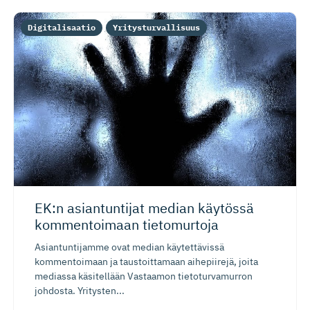
Digitalisaatio
Yritysturvallisuus
EK:n asiantuntijat median käytössä
kommentoimaan tietomurtoja
Asiantuntijamme ovat median käytettävissä
kommentoimaan ja taustoittamaan aihepiirejä, joita
mediassa käsitellään Vastaamon tietoturvamurron
johdosta. Yritysten...