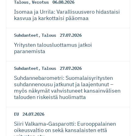
Talous
,
Verotus
06.08.2026
Isomaa ja Urrila: Varallisuusvero hidastaisi
kasvua ja karkottaisi pääomaa
Suhdanteet
,
Talous
27.07.2026
Yritysten talousluottamus jatkoi
paranemista
Suhdanteet
,
Talous
27.07.2026
Suhdanneba­ro­metri: Suomalaisy­ri­tysten
suhdannenousu jatkunut ja laajentunut –
myös näkymät vahvistuneet kansainvälisen
talouden riskeistä huolimatta
EU
24.07.2026
Siiri Valkama-Gas­pa­rotti: Eurooppalainen
oikeusvaltio on sekä kansalaisten että