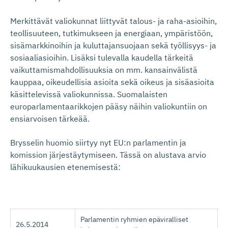
Merkittävät valiokunnat liittyvät talous- ja raha-asioihin,
teollisuuteen, tutkimukseen ja energiaan, ympäristöön,
sisämarkkinoihin ja kuluttajansuojaan sekä työllisyys- ja
sosiaaliasioihin. Lisäksi tulevalla kaudella tärkeitä
vaikuttamismahdollisuuksia on mm. kansainvälistä
kauppaa, oikeudellisia asioita sekä oikeus ja sisäasioita
käsittelevissä valiokunnissa. Suomalaisten
europarlamentaarikkojen pääsy näihin valiokuntiin on
ensiarvoisen tärkeää.
Brysselin huomio siirtyy nyt EU:n parlamentin ja
komission järjestäytymiseen. Tässä on alustava arvio
lähikuukausien etenemisestä:
Parlamentin ryhmien epäviralliset
26.5.2014