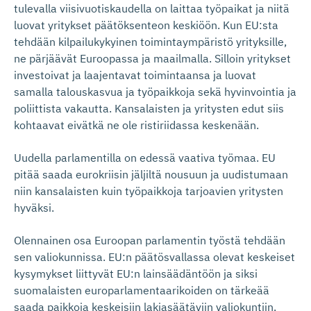
tulevalla viisivuotiskaudella on laittaa työpaikat ja niitä
luovat yritykset päätöksenteon keskiöön. Kun EU:sta
tehdään kilpailukykyinen toimintaympäristö yrityksille,
ne pärjäävät Euroopassa ja maailmalla. Silloin yritykset
investoivat ja laajentavat toimintaansa ja luovat
samalla talouskasvua ja työpaikkoja sekä hyvinvointia ja
poliittista vakautta. Kansalaisten ja yritysten edut siis
kohtaavat eivätkä ne ole ristiriidassa keskenään.
Uudella parlamentilla on edessä vaativa työmaa. EU
pitää saada eurokriisin jäljiltä nousuun ja uudistumaan
niin kansalaisten kuin työpaikkoja tarjoavien yritysten
hyväksi.
Olennainen osa Euroopan parlamentin työstä tehdään
sen valiokunnissa. EU:n päätösvallassa olevat keskeiset
kysymykset liittyvät EU:n lainsäädäntöön ja siksi
suomalaisten europarlamentaarikoiden on tärkeää
saada paikkoja keskeisiin lakiasäätäviin valiokuntiin.