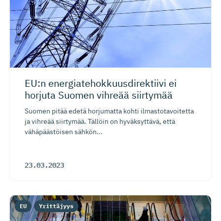
EU:n energiate­hok­kuus­di­rektiivi ei
horjuta Suomen vihreää siirtymää
Suomen pitää edetä horjumatta kohti ilmastotavoitetta
ja vihreää siirtymää. Tällöin on hyväksyttävä, että
vähäpäästöisen sähkön...
23.03.2023
EU
Yrittäjyys