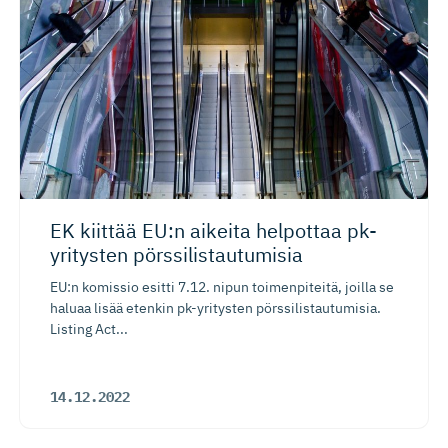
EK kiittää EU:n aikeita helpottaa pk-
yritysten pörssilis­tau­tumisia
EU:n komissio esitti 7.12. nipun toimenpiteitä, joilla se
haluaa lisää etenkin pk-yritysten pörssilistautumisia.
Listing Act...
14.12.2022