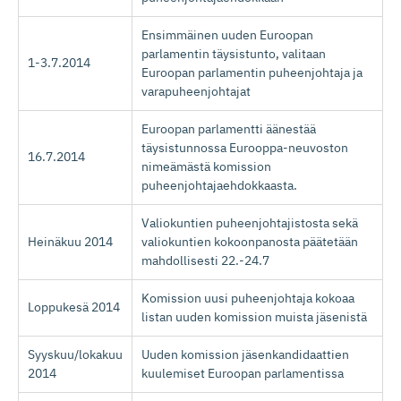
Ensimmäinen uuden Euroopan
parlamentin täysistunto, valitaan
1-3.7.2014
Euroopan parlamentin puheenjohtaja ja
varapuheenjohtajat
Euroopan parlamentti äänestää
täysistunnossa Eurooppa-neuvoston
16.7.2014
nimeämästä komission
puheenjohtajaehdokkaasta.
Valiokuntien puheenjohtajistosta sekä
Heinäkuu 2014
valiokuntien kokoonpanosta päätetään
mahdollisesti 22.-24.7
Komission uusi puheenjohtaja kokoaa
Loppukesä 2014
listan uuden komission muista jäsenistä
Syyskuu/lokakuu
Uuden komission jäsenkandidaattien
2014
kuulemiset Euroopan parlamentissa