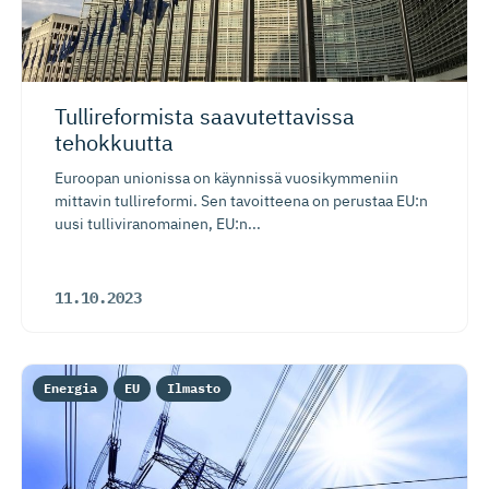
Tullireformista saavutettavissa
tehokkuutta
Euroopan unionissa on käynnissä vuosikymmeniin
mittavin tullireformi. Sen tavoitteena on perustaa EU:n
uusi tulliviranomainen, EU:n...
11.10.2023
Energia
EU
Ilmasto