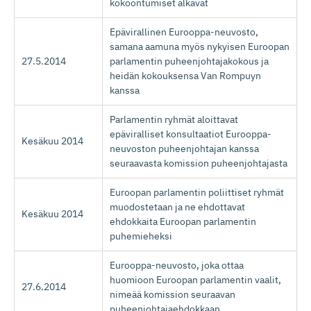
kokoontumiset alkavat
Epävirallinen Eurooppa-neuvosto,
samana aamuna myös nykyisen Euroopan
27.5.2014
parlamentin puheenjohtajakokous ja
heidän kokouksensa Van Rompuyn
kanssa
Parlamentin ryhmät aloittavat
epäviralliset konsultaatiot Eurooppa-
Kesäkuu 2014
neuvoston puheenjohtajan kanssa
seuraavasta komission puheenjohtajasta
Euroopan parlamentin poliittiset ryhmät
muodostetaan ja ne ehdottavat
Kesäkuu 2014
ehdokkaita Euroopan parlamentin
puhemieheksi
Eurooppa-neuvosto, joka ottaa
huomioon Euroopan parlamentin vaalit,
27.6.2014
nimeää komission seuraavan
puheenjohtajaehdokkaan