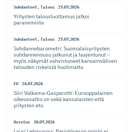
Suhdanteet
,
Talous
27.07.2026
Yritysten talousluottamus jatkoi
paranemista
Suhdanteet
,
Talous
27.07.2026
Suhdanneba­ro­metri: Suomalaisy­ri­tysten
suhdannenousu jatkunut ja laajentunut –
myös näkymät vahvistuneet kansainvälisen
talouden riskeistä huolimatta
EU
24.07.2026
Siiri Valkama-Gas­pa­rotti: Eurooppalainen
oikeusvaltio on sekä kansalaisten että
yritysten etu
Verotus
20.07.2026
Lauri Lehmusoja: Perintöveron poisto ei