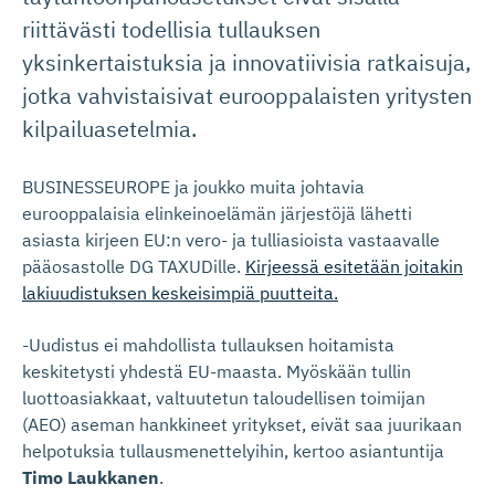
riittävästi todellisia tullauksen
yksinkertaistuksia ja innovatiivisia ratkaisuja,
jotka vahvistaisivat eurooppalaisten yritysten
kilpailuasetelmia.
BUSINESSEUROPE ja joukko muita johtavia
eurooppalaisia elinkeinoelämän järjestöjä lähetti
asiasta kirjeen EU:n vero- ja tulliasioista vastaavalle
pääosastolle DG TAXUDille.
Kirjeessä esitetään joitakin
lakiuudistuksen keskeisimpiä puutteita.
-Uudistus ei mahdollista tullauksen hoitamista
keskitetysti yhdestä EU-maasta. Myöskään tullin
luottoasiakkaat, valtuutetun taloudellisen toimijan
(AEO) aseman hankkineet yritykset, eivät saa juurikaan
helpotuksia tullausmenettelyihin, kertoo asiantuntija
Timo Laukkanen
.