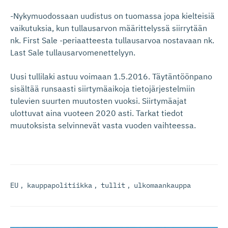
-Nykymuodossaan uudistus on tuomassa jopa kielteisiä
vaikutuksia, kun tullausarvon määrittelyssä siirrytään
nk. First Sale -periaatteesta tullausarvoa nostavaan nk.
Last Sale tullausarvomenettelyyn.
Uusi tullilaki astuu voimaan 1.5.2016. Täytäntöönpano
sisältää runsaasti siirtymäaikoja tietojärjestelmiin
tulevien suurten muutosten vuoksi. Siirtymäajat
ulottuvat aina vuoteen 2020 asti. Tarkat tiedot
muutoksista selvinnevät vasta vuoden vaihteessa.
EU
,
kauppapolitiikka
,
tullit
,
ulkomaankauppa