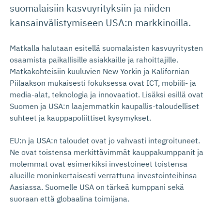
suomalaisiin kasvuyrityksiin ja niiden
kansainvälistymiseen USA:n markkinoilla.
Matkalla halutaan esitellä suomalaisten kasvuyritysten
osaamista paikallisille asiakkaille ja rahoittajille.
Matkakohteisiin kuuluvien New Yorkin ja Kalifornian
Piilaakson mukaisesti fokuksessa ovat ICT, mobiili- ja
media-alat, teknologia ja innovaatiot. Lisäksi esillä ovat
Suomen ja USA:n laajemmatkin kaupallis-taloudelliset
suhteet ja kauppapoliittiset kysymykset.
EU:n ja USA:n taloudet ovat jo vahvasti integroituneet.
Ne ovat toistensa merkittävimmät kauppakumppanit ja
molemmat ovat esimerkiksi investoineet toistensa
alueille moninkertaisesti verrattuna investointeihinsa
Aasiassa. Suomelle USA on tärkeä kumppani sekä
suoraan että globaalina toimijana.