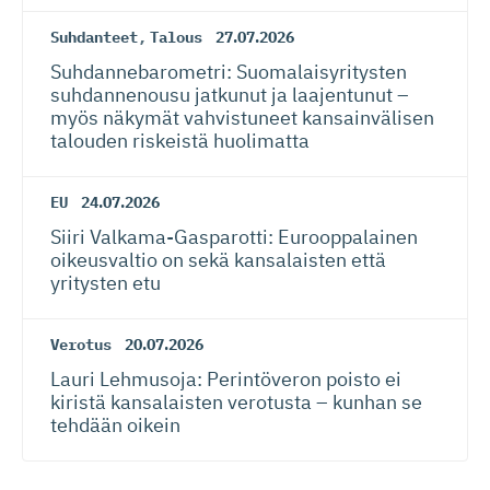
Suhdanteet
,
Talous
27.07.2026
Suhdanneba­ro­metri: Suomalaisy­ri­tysten
suhdannenousu jatkunut ja laajentunut –
myös näkymät vahvistuneet kansainvälisen
talouden riskeistä huolimatta
EU
24.07.2026
Siiri Valkama-Gas­pa­rotti: Eurooppalainen
oikeusvaltio on sekä kansalaisten että
yritysten etu
Verotus
20.07.2026
Lauri Lehmusoja: Perintöveron poisto ei
kiristä kansalaisten verotusta – kunhan se
tehdään oikein