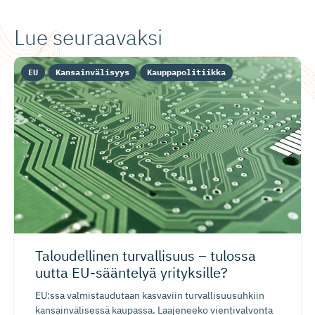
Lue seuraavaksi
EU
Kansainvälisyys
Kauppapolitiikka
Taloudellinen turvallisuus – tulossa
uutta EU-sääntelyä yrityksille?
EU:ssa valmistaudutaan kasvaviin turvallisuusuhkiin
kansainvälisessä kaupassa. Laajeneeko vientivalvonta