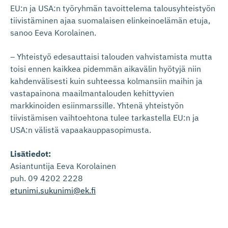
EU:n ja USA:n työryhmän tavoittelema talousyhteistyön
tiivistäminen ajaa suomalaisen elinkeinoelämän etuja,
sanoo Eeva Korolainen.
– Yhteistyö edesauttaisi talouden vahvistamista mutta
toisi ennen kaikkea pidemmän aikavälin hyötyjä niin
kahdenvälisesti kuin suhteessa kolmansiin maihin ja
vastapainona maailmantalouden kehittyvien
markkinoiden esiinmarssille. Yhtenä yhteistyön
tiivistämisen vaihtoehtona tulee tarkastella EU:n ja
USA:n välistä vapaakauppasopimusta.
Lisätiedot:
Asiantuntija Eeva Korolainen
puh. 09 4202 2228
etunimi.sukunimi@ek.fi