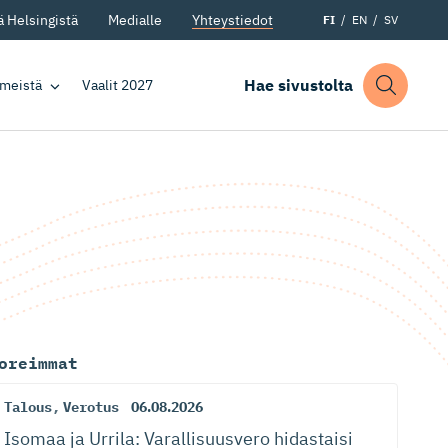
 Helsingistä
Medialle
Yhteystiedot
FI
EN
SV
Hae sivustolta
 meistä
Vaalit 2027
oreimmat
Talous
,
Verotus
06.08.2026
Isomaa ja Urrila: Varallisuusvero hidastaisi