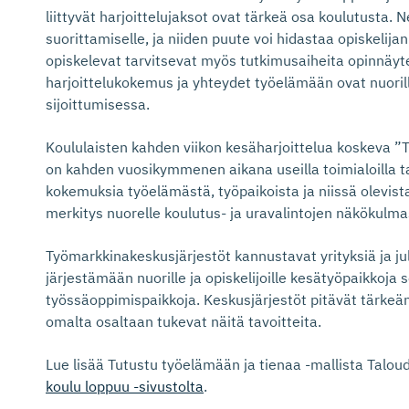
liittyvät harjoittelujaksot ovat tärkeä osa koulutusta. 
suorittamiselle, ja niiden puute voi hidastaa opiskelij
opiskelevat tarvitsevat myös tutkimusaiheita opinnäyte
harjoittelukokemus ja yhteydet työelämään ovat nuorill
sijoittumisessa.
Koululaisten kahden viikon kesäharjoittelua koskeva ”
on kahden vuosikymmenen aikana useilla toimialoilla ta
kokemuksia työelämästä, työpaikoista ja niissä olevist
merkitys nuorelle koulutus- ja uravalintojen näkökulma
Työmarkkinakeskusjärjestöt kannustavat yrityksiä ja ju
järjestämään nuorille ja opiskelijoille kesätyöpaikkoja s
työssäoppimispaikkoja. Keskusjärjestöt pitävät tärkeänä
omalta osaltaan tukevat näitä tavoitteita.
Lue lisää Tutustu työelämään ja tienaa -mallista Talou
koulu loppuu -sivustolta
.