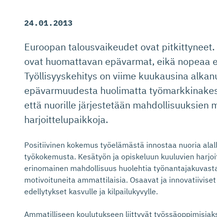
24.01.2013
Euroopan talousvaikeudet ovat pitkittynee
ovat huomattavan epävarmat, eikä nopeaa e
Työllisyyskehitys on viime kuukausina alkanu
epävarmuudesta huolimatta työmarkkinakesk
että nuorille järjestetään mahdollisuuksien 
harjoittelupaikkoja.
Positiivinen kokemus työelämästä innostaa nuoria alall
työkokemusta. Kesätyön ja opiskeluun kuuluvien harjoit
erinomainen mahdollisuus huolehtia työnantajakuvasta
motivoituneita ammattilaisia. Osaavat ja innovatiiviset
edellytykset kasvulle ja kilpailukyvylle.
Ammatilliseen koulutukseen liittyvät työssäoppimisjak