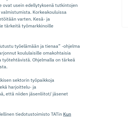
Ne ovat usein edellytyksenä tutkintojen
an valmistumista. Korkeakouluissa
töitään varten. Kesä- ja
e tärkeitä työmarkkinoille
Tutustu työelämään ja tienaa” -ohjelma
rjonnut koululaisille omakohtaisia
a työtehtävistä. Ohjelmalla on tärkeä
sta.
lkisen sektorin työpaikkoja
ekä harjoittelu- ja
, että niiden jäsenliitot/ jäsenet
dellinen tiedotustoimisto TATin
Kun