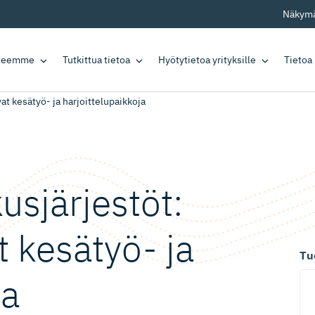
Näkymä
tteemme
Tutkittua tietoa
Hyötytietoa yrityksille
Tietoa
t kesätyö- ja harjoittelupaikkoja
s­jär­jestöt:
t kesätyö- ja
Tu
ja