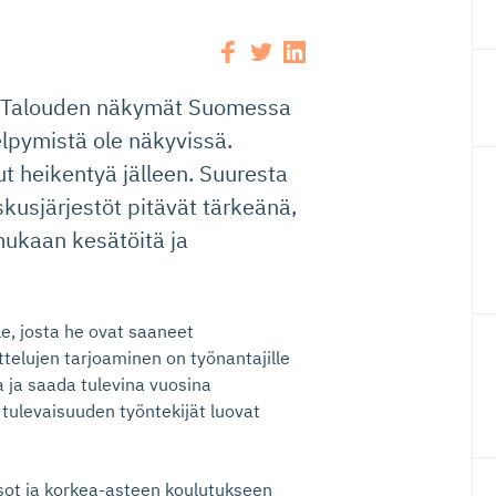
t. Talouden näkymät Suomessa
lpymistä ole näkyvissä.
t heikentyä jälleen. Suuresta
usjärjestöt pitävät tärkeänä,
mukaan kesätöitä ja
e, josta he ovat saaneet
telujen tarjoaminen on työnantajille
 ja saada tulevina vuosina
 tulevaisuuden työntekijät luovat
sot ja korkea-asteen koulutukseen