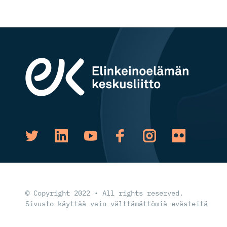
© Copyright 2022 • All rights reserved.
Sivusto käyttää vain välttämättömiä evästeitä