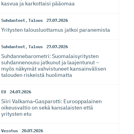
kasvua ja karkottaisi pääomaa
Suhdanteet
,
Talous
27.07.2026
Yritysten talousluottamus jatkoi paranemista
Suhdanteet
,
Talous
27.07.2026
Suhdanneba­ro­metri: Suomalaisy­ri­tysten
suhdannenousu jatkunut ja laajentunut –
myös näkymät vahvistuneet kansainvälisen
talouden riskeistä huolimatta
EU
24.07.2026
Siiri Valkama-Gas­pa­rotti: Eurooppalainen
oikeusvaltio on sekä kansalaisten että
yritysten etu
Verotus
20.07.2026