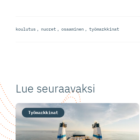
koulutus
,
nuoret
,
osaaminen
,
työmarkkinat
Lue seuraavaksi
Työmarkkinat