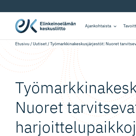
Ajankohtaista
Tavoi
Etusivu
/
Uutiset
/
Työmarkkinakeskusjärjestöt: Nuoret tarvitseva
Työmarkki­na­kes­ku
Nuoret tarvitseva
harjoitte­lu­paikko