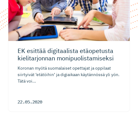
EK esittää digitaalista etäopetusta
kielitarjonnan monipuolis­ta­miseksi
Koronan myötä suomalaiset opettajat ja oppilaat
siirtyivät ’etätöihin’ ja digiaikaan käytännössä yli yön.
Tätä voi...
22.05.2020