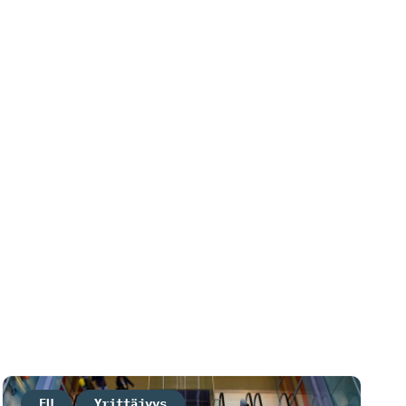
EU
Yrittäjyys