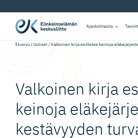
Ajankohtaista
Tavoi
Etusivu
/
Uutiset
/
Valkoinen kirja esittelee keinoja eläkejärje
Valkoinen kirja es
keinoja eläkejärj
kestävyyden turv