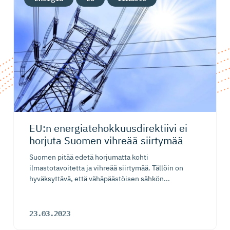
EU:n energiate­hok­kuus­di­rektiivi ei
horjuta Suomen vihreää siirtymää
Suomen pitää edetä horjumatta kohti
ilmastotavoitetta ja vihreää siirtymää. Tällöin on
hyväksyttävä, että vähäpäästöisen sähkön...
23.03.2023