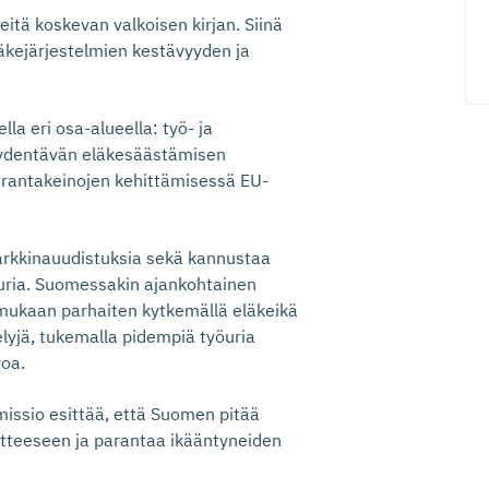
eitä koskevan valkoisen kirjan. Siinä
läkejärjestelmien kestävyyden ja
la eri osa-alueella: työ- ja
äydentävän eläkesäästämisen
urantakeinojen kehittämisessä EU-
markkinauudistuksia sekä kannustaa
öuria. Suomessakin ajankohtainen
mukaan parhaiten kytkemällä eläkeikä
elyjä, tukemalla pidempiä työuria
voa.
sio esittää, että Suomen pitää
otteeseen ja parantaa ikääntyneiden