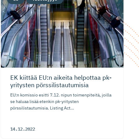
EK kiittää EU:n aikeita helpottaa pk-
yritysten pörssilis­tau­tumisia
EU:n komissio esitti 7.12. nipun toimenpiteitä, joilla
se haluaa lisää etenkin pk-yritysten
pörssilistautumisia. Listing Act...
14.12.2022