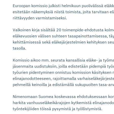
Euroopan komissio julkisti helmikuun puolivälissä eläkk
esitetään näkemyksiä niistä toimista, joita tarvitaan e
riittävyyden varmistamiseksi.
Valkoinen kirja sisältää 20 toimenpide-ehdotusta kolmel
eläkevuosien välisen suhteen tasapainottamisessa, t
kehittämisessä sekä eläkejärjestelmien kehityksen se
tasolla.
Komissio aikoo mm. seurata kansallisia eläke- ja työ
jäsenmaita uudistuksiin, joilla edistetään pidempiä ty
työurien pidentyminen onnistuu komission käsityksen 
elinajanodotteeseen, rajoittamalla varhaiseläkejärjest
pehmeillä keinoilla ja edistämällä sukupuolten tasa-ar
Nimenomaan Suomea koskevassa ehdotuksessaan komis
harkita vanhuuseläkeikärajojen kytkemistä elinajanod
työntekijöiden töissä pysymistä ja työllistymistä.