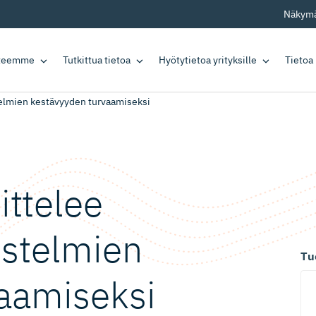
Näkymä
tteemme
Tutkittua tietoa
Hyötytietoa yrityksille
Tietoa
stelmien kestävyyden turvaamiseksi
ittelee
es­telmien
Tu
aamiseksi