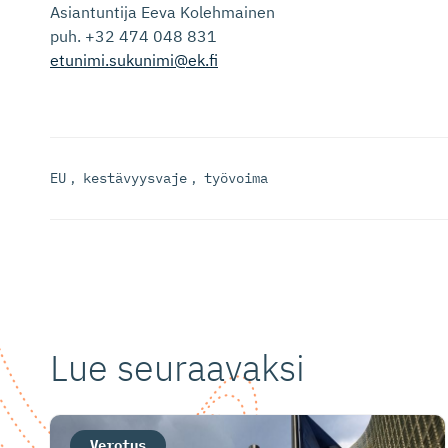
Asiantuntija Eeva Kolehmainen
puh. +32 474 048 831
etunimi.sukunimi@ek.fi
EU
,
kestävyysvaje
,
työvoima
Lue seuraavaksi
Verotus