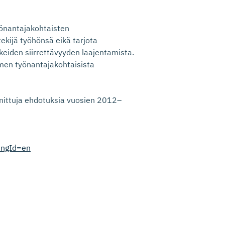
önantajakohtaisten
tekijä työhönsä eikä tarjota
keiden siirrettävyyden laajentamista.
omen työnantajakohtaisista
nittuja ehdotuksia vuosien 2012–
angId=en