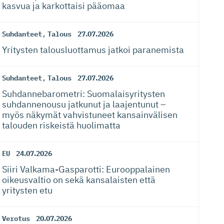
kasvua ja karkottaisi pääomaa
Suhdanteet
,
Talous
27.07.2026
Yritysten talousluottamus jatkoi paranemista
Suhdanteet
,
Talous
27.07.2026
Suhdanneba­ro­metri: Suomalaisy­ri­tysten
suhdannenousu jatkunut ja laajentunut –
myös näkymät vahvistuneet kansainvälisen
talouden riskeistä huolimatta
EU
24.07.2026
Siiri Valkama-Gas­pa­rotti: Eurooppalainen
oikeusvaltio on sekä kansalaisten että
yritysten etu
Verotus
20.07.2026