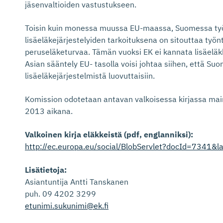
jäsenvaltioiden vastustukseen.
Toisin kuin monessa muussa EU-maassa, Suomessa ty
lisäeläkejärjestelyiden tarkoituksena on sitouttaa työn
peruseläketurvaa. Tämän vuoksi EK ei kannata lisäeläk
Asian sääntely EU- tasolla voisi johtaa siihen, että Su
lisäeläkejärjestelmistä luovuttaisiin.
Komission odotetaan antavan valkoisessa kirjassa mai
2013 aikana.
Valkoinen kirja eläkkeistä (pdf, englanniksi):
http://ec.europa.eu/social/BlobServlet?docId=7341&l
Lisätietoja:
Asiantuntija Antti Tanskanen
puh. 09 4202 3299
etunimi.sukunimi@ek.fi