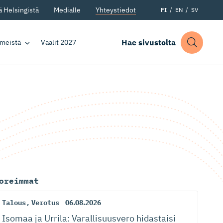
 Helsingistä
Medialle
Yhteystiedot
FI
EN
SV
Hae sivustolta
 meistä
Vaalit 2027
oreimmat
Talous
,
Verotus
06.08.2026
Isomaa ja Urrila: Varallisuusvero hidastaisi