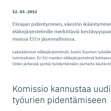
12.03.2012
Elinajan pidentyminen, väestön ikääntyminen 
eläkejärjestelmille merkittäviä kestävyyspa
muissa EU:n jäsenvaltioissa.
Lakisääteiset eläkejärjestelmät, kuten Suomen työeläke
toimivaltaan. Eri EU-maiden eläkejärjestelmiä kohtaav
Onkin järkevää pyrkiä hyödyntämään parhaita käytäntö
Komissio kannustaa uudis
työurien pidentämiseen