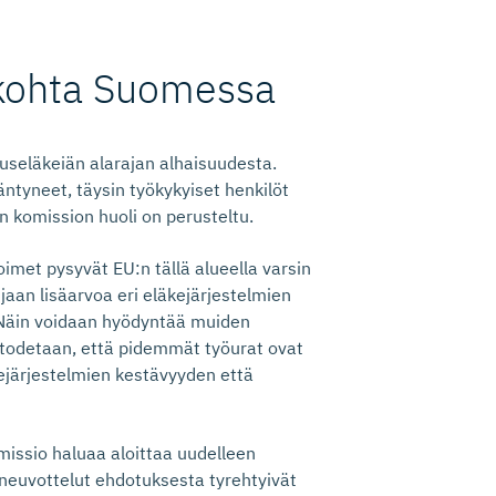
 kohta Suomessa
useläkeiän alarajan alhaisuudesta.
ntyneet, täysin työkykyiset henkilöt
n komission huoli on perusteltu.
imet pysyvät EU:n tällä alueella varsin
ijaan lisäarvoa eri eläkejärjestelmien
Näin voidaan hyödyntää muiden
 todetaan, että pidemmät työurat ovat
järjestelmien kestävyyden että
issio haluaa aloittaa uudelleen
 neuvottelut ehdotuksesta tyrehtyivät