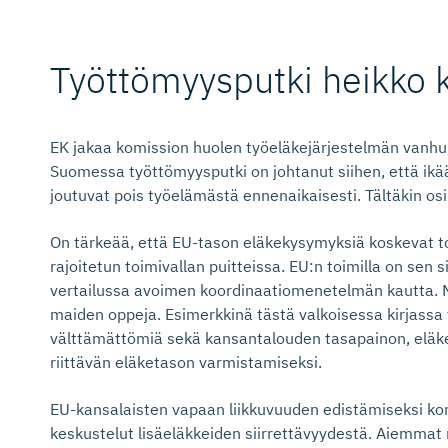
Työttömyysputki heikko
EK jakaa komission huolen työeläkejärjestelmän vanhu
Suomessa työttömyysputki on johtanut siihen, että ikää
joutuvat pois työelämästä ennenaikaisesti. Tältäkin osi
On tärkeää, että EU-tason eläkekysymyksiä koskevat to
rajoitetun toimivallan puitteissa. EU:n toimilla on sen s
vertailussa avoimen koordinaatiomenetelmän kautta. 
maiden oppeja. Esimerkkinä tästä valkoisessa kirjassa
välttämättömiä sekä kansantalouden tasapainon, eläke
riittävän eläketason varmistamiseksi.
EU-kansalaisten vapaan liikkuvuuden edistämiseksi kom
keskustelut lisäeläkkeiden siirrettävyydestä. Aiemmat