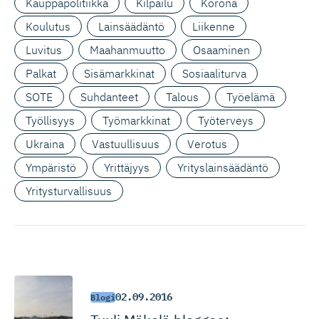
Kauppapolitiikka
Kilpailu
Korona
Koulutus
Lainsäädäntö
Liikenne
Luvitus
Maahanmuutto
Osaaminen
Palkat
Sisämarkkinat
Sosiaaliturva
SOTE
Suhdanteet
Talous
Työelämä
Työllisyys
Työmarkkinat
Työterveys
Ukraina
Vastuullisuus
Verotus
Ympäristö
Yrittäjyys
Yrityslainsäädäntö
Yritysturvallisuus
02.09.2016
Blogi