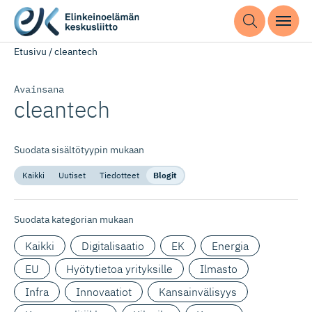
Etusivu
/
cleantech
Avainsana
cleantech
Suodata sisältötyypin mukaan
Kaikki
Uutiset
Tiedotteet
Blogit
Suodata kategorian mukaan
Kaikki
Digitalisaatio
EK
Energia
EU
Hyötytietoa yrityksille
Ilmasto
Infra
Innovaatiot
Kansainvälisyys