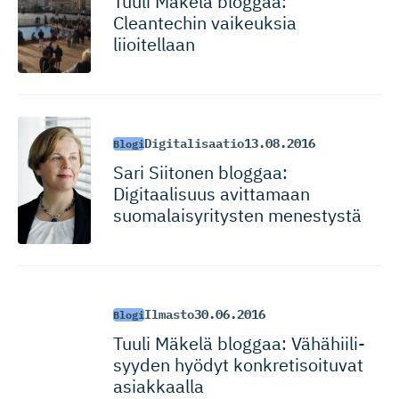
Tuuli Mäkelä bloggaa:
Cleantechin vaikeuksia
liioitellaan
Digitalisaatio
13.08.2016
Blogi
Sari Siitonen bloggaa:
Digitaalisuus avittamaan
suomalaisy­ri­tysten menestystä
Ilmasto
30.06.2016
Blogi
Tuuli Mäkelä bloggaa: Vähähiili­
syyden hyödyt konkretisoituvat
asiakkaalla