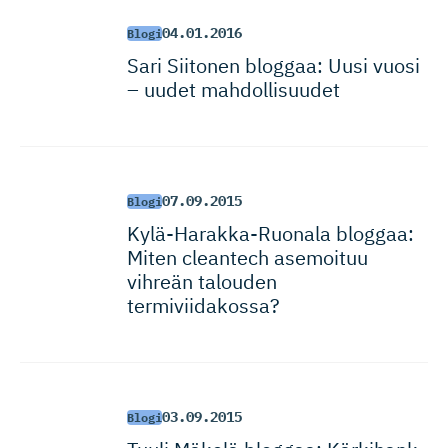
04.01.2016
Blogi
Sari Siitonen bloggaa: Uusi vuosi
– uudet mahdollisuudet
07.09.2015
Blogi
Kylä-Harak­ka-Ruonala bloggaa:
Miten cleantech asemoituu
vihreän talouden
termiviidakossa?
03.09.2015
Blogi