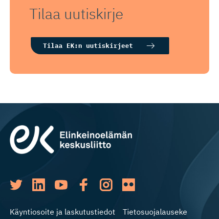
Tilaa uutiskirje
Tilaa EK:n uutiskirjeet
Käyntiosoite ja laskutustiedot
Tietosuojalauseke