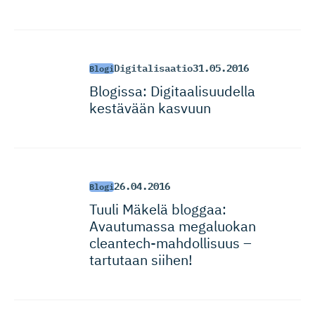
Digitalisaatio
31.05.2016
Blogi
Blogissa: Digitaali­suudella
kestävään kasvuun
26.04.2016
Blogi
Tuuli Mäkelä bloggaa:
Avautumassa megaluokan
cleantech-mah­dol­lisuus –
tartutaan siihen!