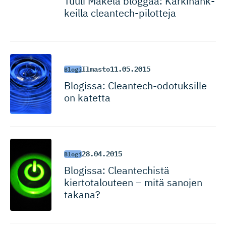
Tuuli Mäkelä bloggaa: Kärkihank­
keilla cleantech-pi­lotteja
Ilmasto
11.05.2015
Blogi
Blogissa: Cleantech-odo­tuksille
on katetta
28.04.2015
Blogi
Blogissa: Cleantechistä
kiertotalouteen – mitä sanojen
takana?