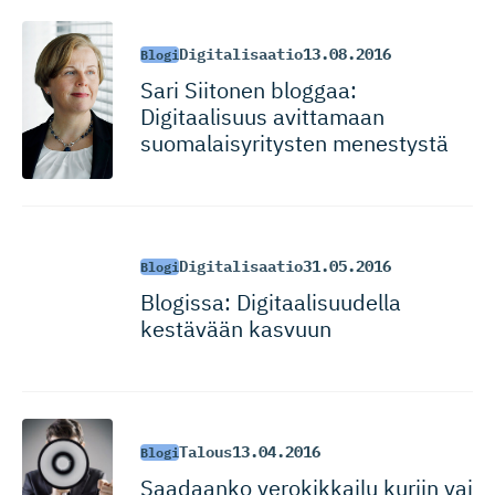
Digitalisaatio
13.08.2016
Blogi
Sari Siitonen bloggaa:
Digitaalisuus avittamaan
suomalaisy­ri­tysten menestystä
Digitalisaatio
31.05.2016
Blogi
Blogissa: Digitaali­suudella
kestävään kasvuun
Talous
13.04.2016
Blogi
Saadaanko verokikkailu kuriin vai