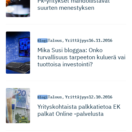
Pk-yritykset mahdollistavat
suurten menestyksen
Talous
,
Yrittäjyys
16.11.2016
Blogi
Mika Susi bloggaa: Onko
turvallisuus tarpeeton kuluerä vai
tuottoisa investointi?
Talous
,
Yrittäjyys
12.10.2016
Blogi
Yrityskoh­taista palkkatietoa EK
palkat Online -palvelusta