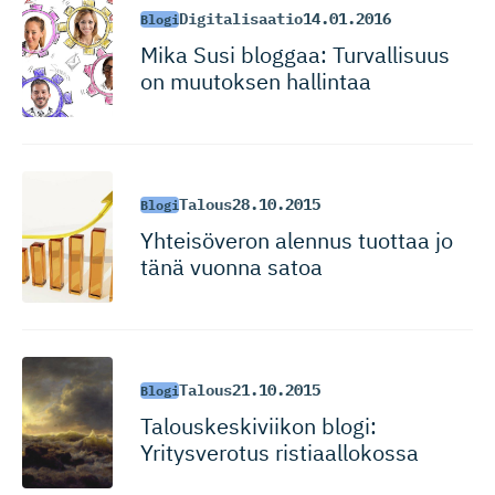
Digitalisaatio
14.01.2016
Blogi
Mika Susi bloggaa: Turvallisuus
on muutoksen hallintaa
Talous
28.10.2015
Blogi
Yhteisöveron alennus tuottaa jo
tänä vuonna satoa
Talous
21.10.2015
Blogi
Talouskes­ki­viikon blogi:
Yritysverotus ristiaallokossa