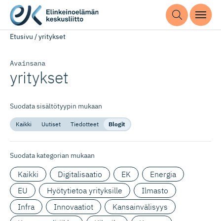
Etusivu
/
yritykset
Avainsana
yritykset
Suodata sisältötyypin mukaan
Kaikki
Uutiset
Tiedotteet
Blogit
Suodata kategorian mukaan
Kaikki
Digitalisaatio
EK
Energia
EU
Hyötytietoa yrityksille
Ilmasto
Infra
Innovaatiot
Kansainvälisyys