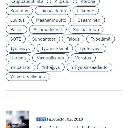
Kauppapolitiikka
Kilpailu
Korona
Koulutus
Lainsäädäntö
Liikenne
Luvitus
Maahanmuutto
Osaaminen
Palkat
Sisämarkkinat
Sosiaaliturva
SOTE
Suhdanteet
Talous
Työelämä
Työllisyys
Työmarkkinat
Työterveys
Ukraina
Vastuullisuus
Verotus
Ympäristö
Yrittäjyys
Yrityslainsäädäntö
Yritysturvallisuus
Talous
14.02.2018
Blogi