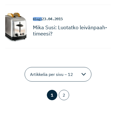
23.04.2015
Blogi
Mika Susi: Luotatko leivänpaah­
timeesi?
1
2