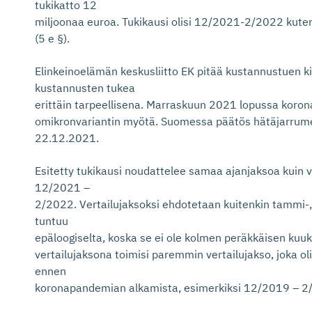
tukikatto 12
miljoonaa euroa. Tukikausi olisi 12/2021-2/2022 kut
(5 e §).
Elinkeinoelämän keskusliitto EK pitää kustannustuen 
kustannusten tukea
erittäin tarpeellisena. Marraskuun 2021 lopussa koro
omikronvariantin myötä. Suomessa päätös hätäjarrume
22.12.2021.
Esitetty tukikausi noudattelee samaa ajanjaksoa kuin 
12/2021 –
2/2022. Vertailujaksoksi ehdotetaan kuitenkin tammi-,
tuntuu
epäloogiselta, koska se ei ole kolmen peräkkäisen kuuk
vertailujaksona toimisi paremmin vertailujakso, joka ol
ennen
koronapandemian alkamista, esimerkiksi 12/2019 – 2