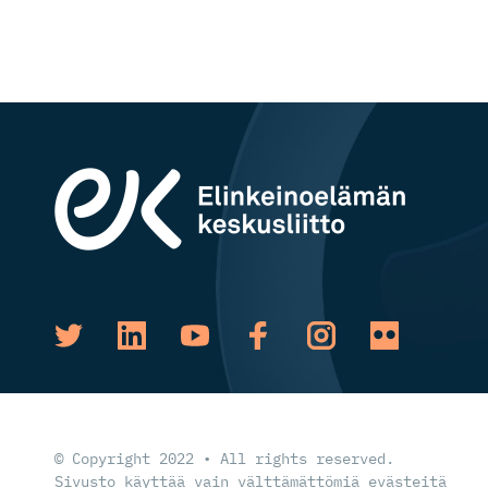
© Copyright 2022 • All rights reserved.
Sivusto käyttää vain välttämättömiä evästeitä