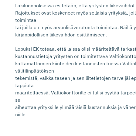
Lakiluonnoksessa esitetään, että yritysten liikevaihdot
Rajoitukset ovat koskeneet myös sellaisia yrityksiä, jo
toimintaa
tai joilla on myös arvonlisäverotonta toimintaa. Näillä y
kirjanpidollisen liikevaihdon esittämiseen.
Lopuksi EK toteaa, että laissa olisi määriteltävä tarkasti,
kustannustietoja yritysten on toimitettava Valtiokontt
kattamattomien kiinteiden kustannusten tuessa Valtioko
välitilinpäätöksen
tekemistä, vaikka taseen ja sen liitetietojen tarve jäi 
tappiota
määriteltäessä. Valtiokonttorille ei tulisi pyytää tarpe
se
aiheuttaa yrityksille ylimääräisiä kustannuksia ja väh
niille.