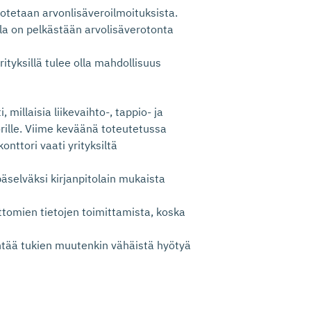
 otetaan arvonlisäveroilmoituksista.
illa on pelkästään arvolisäverotonta
rityksillä tulee olla mahdollisuus
 millaisia liikevaihto-, tappio- ja
orille. Viime keväänä toteutetussa
nttori vaati yrityksiltä
epäselväksi kirjanpitolain mukaista
ettomien tietojen toimittamista, koska
entää tukien muutenkin vähäistä hyötyä