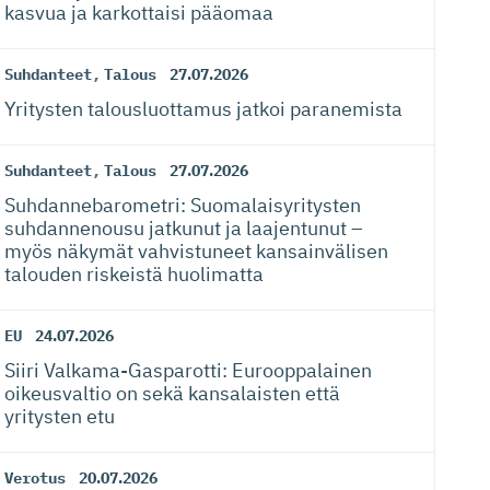
kasvua ja karkottaisi pääomaa
Suhdanteet
,
Talous
27.07.2026
Yritysten talousluottamus jatkoi paranemista
Suhdanteet
,
Talous
27.07.2026
Suhdanneba­ro­metri: Suomalaisy­ri­tysten
suhdannenousu jatkunut ja laajentunut –
myös näkymät vahvistuneet kansainvälisen
talouden riskeistä huolimatta
EU
24.07.2026
Siiri Valkama-Gas­pa­rotti: Eurooppalainen
oikeusvaltio on sekä kansalaisten että
yritysten etu
Verotus
20.07.2026