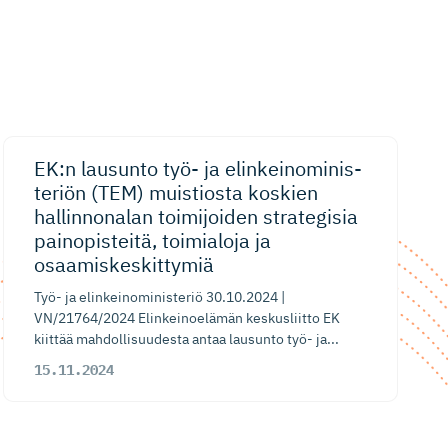
EK:n lausunto työ- ja elinkeino­mi­nis­
teriön (TEM) muistiosta koskien
hallinnonalan toimijoiden strategisia
painopisteitä, toimialoja ja
osaamiskes­kittymiä
Työ- ja elinkeinoministeriö 30.10.2024 |
VN/21764/2024 Elinkeinoelämän keskusliitto EK
kiittää mahdollisuudesta antaa lausunto työ- ja...
15.11.2024