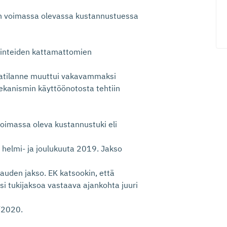
en voimassa olevassa kustannustuessa
kiinteiden kattamattomien
natilanne muuttui vakavammaksi
kanismin käyttöönotosta tehtiin
voimassa oleva kustannustuki eli
 helmi- ja joulukuuta 2019. Jakso
auden jakso. EK katsookin, että
isi tukijaksoa vastaava ajankohta juuri
/2020.