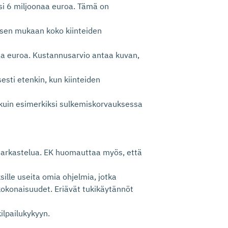
i 6 miljoonaa euroa. Tämä on
ksen mukaan koko kiinteiden
aa euroa. Kustannusarvio antaa kuvan,
sti etenkin, kun kiinteiden
 kuin esimerkiksi sulkemiskorvauksessa
 tarkastelua. EK huomauttaa myös, että
ksille useita omia ohjelmia, jotka
okonaisuudet. Eriävät tukikäytännöt
ilpailukykyyn.