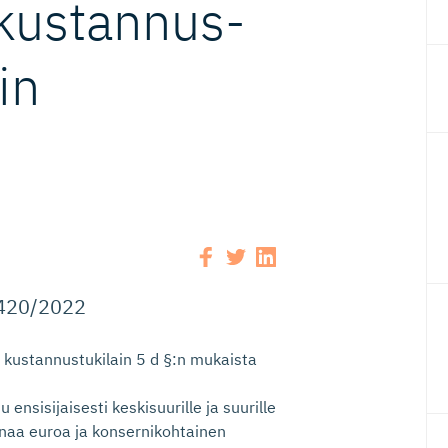
kustannus­
in
/7420/2022
 kustannustukilain 5 d §:n mukaista
nsisijaisesti keskisuurille ja suurille
oonaa euroa ja konsernikohtainen