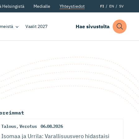
 Helsingistä
Medialle
Yhteystiedot
FI
EN
SV
Hae sivustolta
 meistä
Vaalit 2027
oreimmat
Talous
,
Verotus
06.08.2026
Isomaa ja Urrila: Varallisuusvero hidastaisi