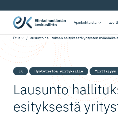
Ajankohtaista
Tavoi
Etusivu
/
Lausunto hallituksen esityksestä yritysten määräaika
EK
Hyötytietoa yrityksille
Yrittäjyys
Lausunto hallitu
esityksestä yrity