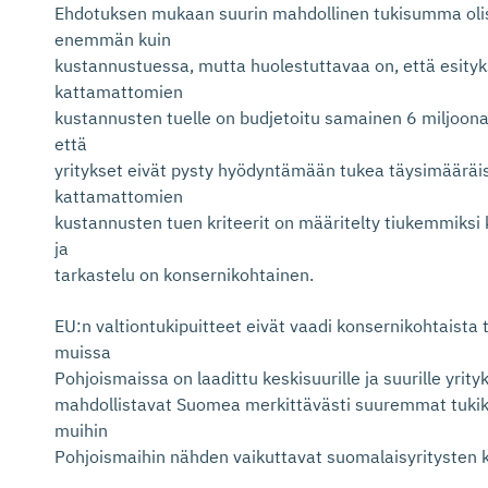
Ehdotuksen mukaan suurin mahdollinen tukisumma olis
enemmän kuin
kustannustuessa, mutta huolestuttavaa on, että esity
kattamattomien
kustannusten tuelle on budjetoitu samainen 6 miljoon
että
yritykset eivät pysty hyödyntämään tukea täysimääräise
kattamattomien
kustannusten tuen kriteerit on määritelty tiukemmiksi
ja
tarkastelu on konsernikohtainen.
EU:n valtiontukipuitteet eivät vaadi konsernikohtaista
muissa
Pohjoismaissa on laadittu keskisuurille ja suurille yrity
mahdollistavat Suomea merkittävästi suuremmat tukik
muihin
Pohjoismaihin nähden vaikuttavat suomalaisyritysten k