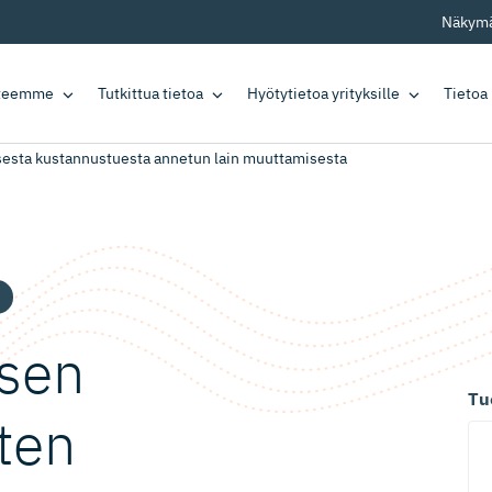
Näkymä
tteemme
Tutkittua tietoa
Hyötytietoa yrityksille
Tietoa
isesta kustannustuesta annetun lain muuttamisesta
ksen
Tu
sten