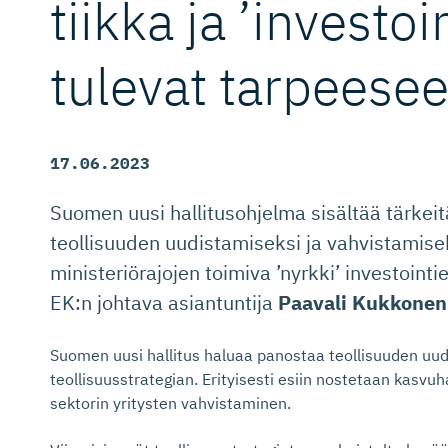
tiikka ja ’investoin
tulevat tarpeese
17.06.2023
Suomen uusi hallitusohjelma sisältää tärkeitä
teollisuuden uudistamiseksi ja vahvistamisek
ministeriörajojen toimiva ’nyrkki’ investointi
EK:n johtava asiantuntija
Paavali Kukkonen
Suomen uusi hallitus haluaa panostaa teollisuuden uud
teollisuusstrategian. Erityisesti esiin nostetaan kasvuh
sektorin yritysten vahvistaminen.