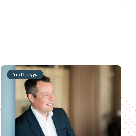
Yrittäjyys