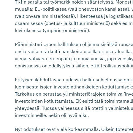
TKI:n saralla tai työmarkkinoiden sääntelyssä. Monesti
muualla: EU-politiikassa (valtioneuvoston kansliassa),
(valtionvarainministeriössä), liikenteessä ja logistiikass
osaamisessa (opetus- ja kulttuuriministeriö) sekä esim
luvituksessa (ympäristöministeriö).
Pääministeri Orpon hallituksen ohjelma sisältää runsaas
ensiarvoisen tärkeitä hankkeita useilla eri osa-alueilla. 
vienyt vahvasti eteenpäin jo monia vuosia, jopa vuosik
onnistuessa on edellytyksiä siihen, että teollisuuspolit
Erityisen ilahduttavaa uudessa hallitusohjelmassa on k
luomisesta isojen investointihankkeiden kotiuttamisek
Tarkoitus on perustaa yli ministeriörajojen toimiva ’inve
investointien kotiuttamista. EK esitti tätä toimintamalli
yhteydessä. Tuossa vaiheessa siitä otettiin valmisteluun
investoinneille. Sekin oli hyvä alku.
Nyt odotukset ovat vielä korkeammalla. Oikein toteutet