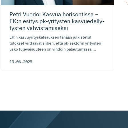
Petri Vuorio: Kasvua horisontissa –
EK:n esitys pk-yritysten kasvuedel­ly­
tysten vahvistamiseksi
EK:n kasvuyrityskatsauksen tänään julkistetut
tulokset viittaavat siihen, että pk-sektorin yritysten
usko tulevaisuuteen on vihdoin palautumassa....
13.06.2025