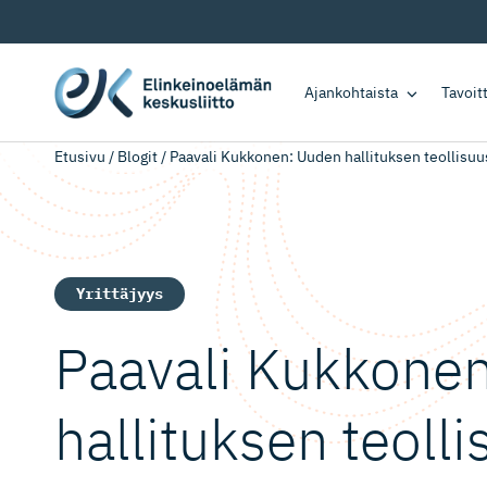
Ajankohtaista
Tavoi
Etusivu
/
Blogit
/
Paavali Kukkonen: Uuden hallituksen teollisuusp
Yrittäjyys
Paavali Kukkone
hallituksen teollis