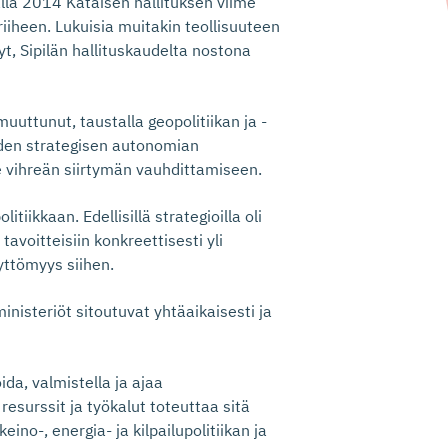
llä 2014 Kataisen hallituksen viime
riiheen. Lukuisia muitakin teollisuuteen
yt, Sipilän hallituskaudelta nostona
uuttunut, taustalla geopolitiikan ja -
iden strategisen autonomian
ve vihreän siirtymän vauhdittamiseen.
tiikkaan. Edellisillä strategioilla oli
avoitteisiin konkreettisesti yli
yttömyys siihen.
inisteriöt sitoutuvat yhtäaikaisesti ja
ida, valmistella ja ajaa
 resurssit ja työkalut toteuttaa sitä
nkeino-, energia- ja kilpailupolitiikan ja