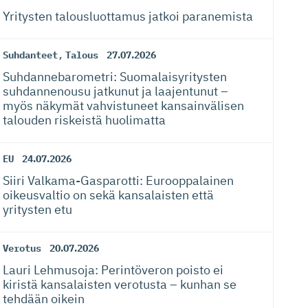
Yritysten talousluottamus jatkoi paranemista
Suhdanteet
,
Talous
27.07.2026
Suhdanneba­ro­metri: Suomalaisy­ri­tysten
suhdannenousu jatkunut ja laajentunut –
myös näkymät vahvistuneet kansainvälisen
talouden riskeistä huolimatta
EU
24.07.2026
Siiri Valkama-Gas­pa­rotti: Eurooppalainen
oikeusvaltio on sekä kansalaisten että
yritysten etu
Verotus
20.07.2026
Lauri Lehmusoja: Perintöveron poisto ei
kiristä kansalaisten verotusta – kunhan se
tehdään oikein