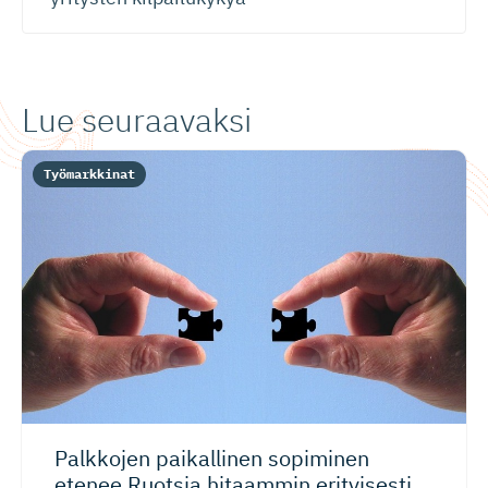
Lue seuraavaksi
Työmarkkinat
Palkkojen paikallinen sopiminen
etenee Ruotsia hitaammin erityisesti