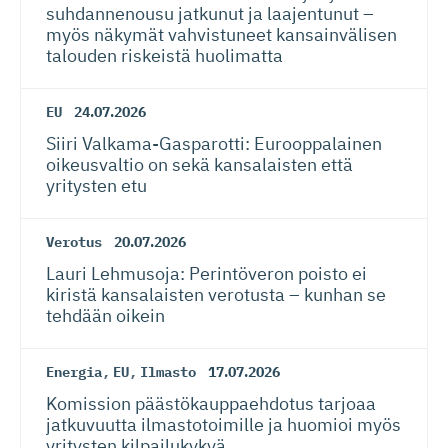
suhdannenousu jatkunut ja laajentunut –
myös näkymät vahvistuneet kansainvälisen
talouden riskeistä huolimatta
EU
24.07.2026
Siiri Valkama-Gas­pa­rotti: Eurooppalainen
oikeusvaltio on sekä kansalaisten että
yritysten etu
Verotus
20.07.2026
Lauri Lehmusoja: Perintöveron poisto ei
kiristä kansalaisten verotusta – kunhan se
tehdään oikein
Energia
,
EU
,
Ilmasto
17.07.2026
Komission päästökaup­paehdotus tarjoaa
jatkuvuutta ilmastotoimille ja huomioi myös
yritysten kilpailukykyä