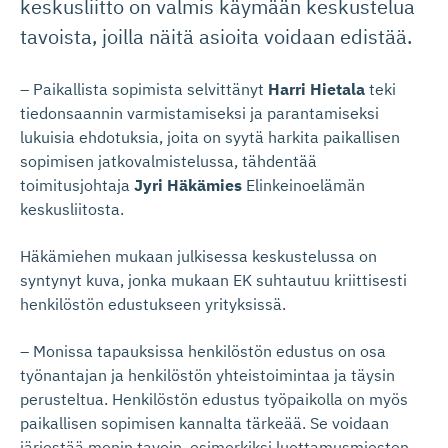
keskusliitto on valmis käymään keskustelua
tavoista, joilla näitä asioita voidaan edistää.
– Paikallista sopimista selvittänyt
Harri Hietala
teki
tiedonsaannin varmistamiseksi ja parantamiseksi
lukuisia ehdotuksia, joita on syytä harkita paikallisen
sopimisen jatkovalmistelussa, tähdentää
toimitusjohtaja
Jyri Häkämies
Elinkeinoelämän
keskusliitosta.
Häkämiehen mukaan julkisessa keskustelussa on
syntynyt kuva, jonka mukaan EK suhtautuu kriittisesti
henkilöstön edustukseen yrityksissä.
– Monissa tapauksissa henkilöstön edustus on osa
työnantajan ja henkilöstön yhteistoimintaa ja täysin
perusteltua. Henkilöstön edustus työpaikolla on myös
paikallisen sopimisen kannalta tärkeää. Se voidaan
järjestää monin tavoin, esimerkiksi luottamusmiesten