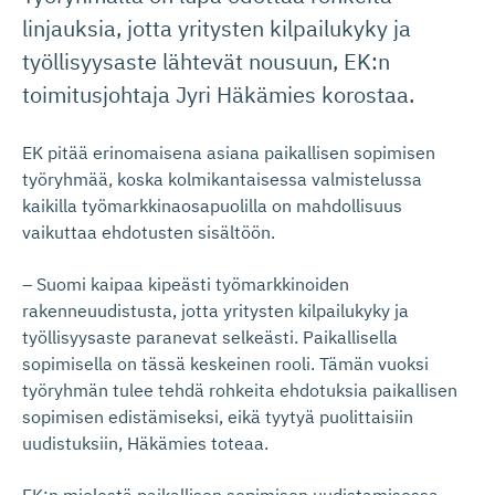
linjauksia, jotta yritysten kilpailukyky ja
työllisyysaste lähtevät nousuun, EK:n
toimitusjohtaja Jyri Häkämies korostaa.
EK pitää erinomaisena asiana paikallisen sopimisen
työryhmää, koska kolmikantaisessa valmistelussa
kaikilla työmarkkinaosapuolilla on mahdollisuus
vaikuttaa ehdotusten sisältöön.
– Suomi kaipaa kipeästi työmarkkinoiden
rakenneuudistusta, jotta yritysten kilpailukyky ja
työllisyysaste paranevat selkeästi. Paikallisella
sopimisella on tässä keskeinen rooli. Tämän vuoksi
työryhmän tulee tehdä rohkeita ehdotuksia paikallisen
sopimisen edistämiseksi, eikä tyytyä puolittaisiin
uudistuksiin, Häkämies toteaa.