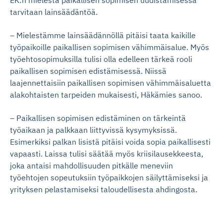
EK:n mielestä paikallisen sopimisen uudistamisessa
tarvitaan lainsäädäntöä.
– Mielestämme lainsäädännöllä pitäisi taata kaikille
työpaikoille paikallisen sopimisen vähimmäisalue. Myös
työehtosopimuksilla tulisi olla edelleen tärkeä rooli
paikallisen sopimisen edistämisessä. Niissä
laajennettaisiin paikallisen sopimisen vähimmäisaluetta
alakohtaisten tarpeiden mukaisesti, Häkämies sanoo.
– Paikallisen sopimisen edistäminen on tärkeintä
työaikaan ja palkkaan liittyvissä kysymyksissä.
Esimerkiksi palkan lisistä pitäisi voida sopia paikallisesti
vapaasti. Laissa tulisi säätää myös kriisilausekkeesta,
joka antaisi mahdollisuuden pitkälle meneviin
työehtojen sopeutuksiin työpaikkojen säilyttämiseksi ja
yrityksen pelastamiseksi taloudellisesta ahdingosta.