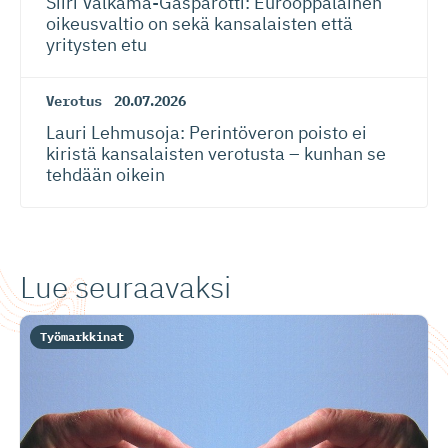
Siiri Valkama-Gas­pa­rotti: Eurooppalainen
oikeusvaltio on sekä kansalaisten että
yritysten etu
Verotus
20.07.2026
Lauri Lehmusoja: Perintöveron poisto ei
kiristä kansalaisten verotusta – kunhan se
tehdään oikein
Lue seuraavaksi
Työmarkkinat