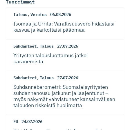
Tuoreimmat
Talous
,
Verotus
06.08.2026
Isomaa ja Urrila: Varallisuusvero hidastaisi
kasvua ja karkottaisi pääomaa
Suhdanteet
,
Talous
27.07.2026
Yritysten talousluottamus jatkoi
paranemista
Suhdanteet
,
Talous
27.07.2026
Suhdanneba­ro­metri: Suomalaisy­ri­tysten
suhdannenousu jatkunut ja laajentunut –
myös näkymät vahvistuneet kansainvälisen
talouden riskeistä huolimatta
EU
24.07.2026