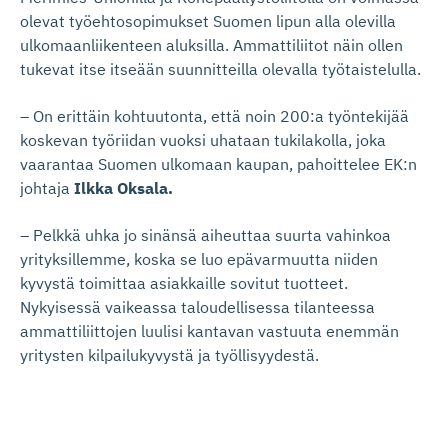
olevat työehtosopimukset Suomen lipun alla olevilla
ulkomaanliikenteen aluksilla. Ammattiliitot näin ollen
tukevat itse itseään suunnitteilla olevalla työtaistelulla.
– On erittäin kohtuutonta, että noin 200:a työntekijää
koskevan työriidan vuoksi uhataan tukilakolla, joka
vaarantaa Suomen ulkomaan kaupan, pahoittelee EK:n
johtaja
Ilkka Oksala.
– Pelkkä uhka jo sinänsä aiheuttaa suurta vahinkoa
yrityksillemme, koska se luo epävarmuutta niiden
kyvystä toimittaa asiakkaille sovitut tuotteet.
Nykyisessä vaikeassa taloudellisessa tilanteessa
ammattiliittojen luulisi kantavan vastuuta enemmän
yritysten kilpailukyvystä ja työllisyydestä.