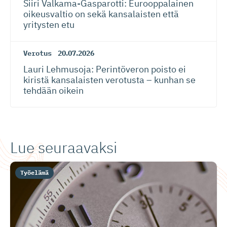
Siiri Valkama-Gas­pa­rotti: Eurooppalainen
oikeusvaltio on sekä kansalaisten että
yritysten etu
Verotus
20.07.2026
Lauri Lehmusoja: Perintöveron poisto ei
kiristä kansalaisten verotusta – kunhan se
tehdään oikein
Lue seuraavaksi
Työelämä