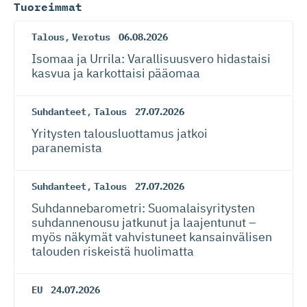
Tuoreimmat
Talous
,
Verotus
06.08.2026
Isomaa ja Urrila: Varallisuusvero hidastaisi
kasvua ja karkottaisi pääomaa
Suhdanteet
,
Talous
27.07.2026
Yritysten talousluottamus jatkoi
paranemista
Suhdanteet
,
Talous
27.07.2026
Suhdanneba­ro­metri: Suomalaisy­ri­tysten
suhdannenousu jatkunut ja laajentunut –
myös näkymät vahvistuneet kansainvälisen
talouden riskeistä huolimatta
EU
24.07.2026