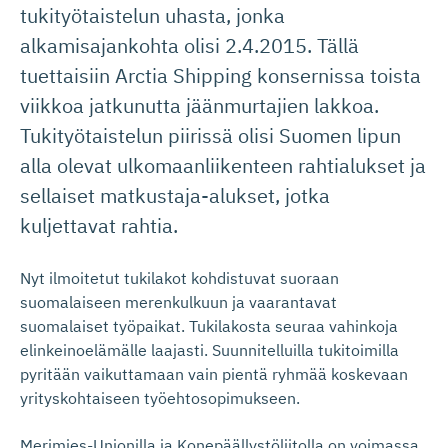
tukityötaistelun uhasta, jonka
alkamisajankohta olisi 2.4.2015. Tällä
tuettaisiin Arctia Shipping konsernissa toista
viikkoa jatkunutta jäänmurtajien lakkoa.
Tukityötaistelun piirissä olisi Suomen lipun
alla olevat ulkomaanliikenteen rahtialukset ja
sellaiset matkustaja-alukset, jotka
kuljettavat rahtia.
Nyt ilmoitetut tukilakot kohdistuvat suoraan
suomalaiseen merenkulkuun ja vaarantavat
suomalaiset työpaikat. Tukilakosta seuraa vahinkoja
elinkeinoelämälle laajasti. Suunnitelluilla tukitoimilla
pyritään vaikuttamaan vain pientä ryhmää koskevaan
yrityskohtaiseen työehtosopimukseen.
Merimies-Unionilla ja Konepäällystöliitolla on voimassa