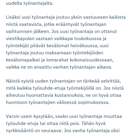
uudelta työnantajalta.
Lisäksi uusi työnantaja joutuu yksin vastuuseen kaikista
niistä saatavista, jotka erääntyvät työnantajan
vaihtumisen jälkeen. Jos uusi työnantaja on ottanut
viestikapulan vastaan vaikkapa toukokuussa ja
työntekijät pitävät kesälomat heinäkuussa, uusi
työnantaja joutuu maksamaan työntekijöiden
kesälomapalkat ja lomarahat kokonaisuudessaan,
vaikka ne on ansaittu vanhan työnantajan aikana.
Näistä syistä uuden työnantajan on tärkeää selvittää,
mitä kaikkia työsuhde-etuja työntekijöillä on. Jos niistä
aiheutuu huomattavia kustannuksia, ne on hyvä ottaa
huomioon työnantajien välisessä sopimuksessa.
Varsin usein kysytään, saako uusi työnantaja muuttaa
työsuhde-etuja tai ottaa niitä pois. Tähän hyvä
nyrkkisääntö on seuraava: Jos vanha työnantaja olisi