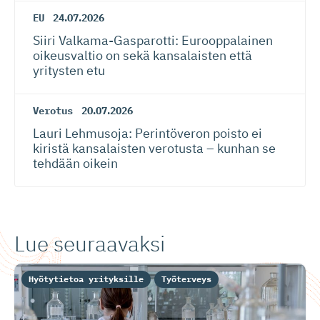
EU
24.07.2026
Siiri Valkama-Gas­pa­rotti: Eurooppalainen
oikeusvaltio on sekä kansalaisten että
yritysten etu
Verotus
20.07.2026
Lauri Lehmusoja: Perintöveron poisto ei
kiristä kansalaisten verotusta – kunhan se
tehdään oikein
Lue seuraavaksi
Hyötytietoa yrityksille
Työterveys