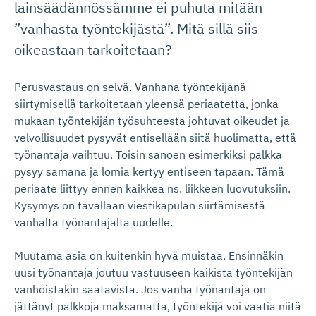
lainsäädännössämme ei puhuta mitään
”vanhasta työntekijästä”. Mitä sillä siis
oikeastaan tarkoitetaan?
Perusvastaus on selvä. Vanhana työntekijänä
siirtymisellä tarkoitetaan yleensä periaatetta, jonka
mukaan työntekijän työsuhteesta johtuvat oikeudet ja
velvollisuudet pysyvät entisellään siitä huolimatta, että
työnantaja vaihtuu. Toisin sanoen esimerkiksi palkka
pysyy samana ja lomia kertyy entiseen tapaan. Tämä
periaate liittyy ennen kaikkea ns. liikkeen luovutuksiin.
Kysymys on tavallaan viestikapulan siirtämisestä
vanhalta työnantajalta uudelle.
Muutama asia on kuitenkin hyvä muistaa. Ensinnäkin
uusi työnantaja joutuu vastuuseen kaikista työntekijän
vanhoistakin saatavista. Jos vanha työnantaja on
jättänyt palkkoja maksamatta, työntekijä voi vaatia niitä