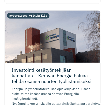
Hyötytietoa yrityksille
Investointi kesätyönte­kijään
kannattaa – Keravan Energia haluaa
tehdä osansa nuorten työllistä­miseksi
Energia- ja ympäristötekniikan opiskelija Jenni Iisaho
aloitti viime kesänä uransa Keravan Energialla
kesätyöntekijänä.
Nyt Jenni tekee yritykselle uutta tehtäväkohtaista perehdytysp