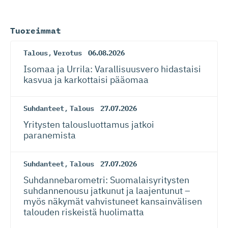
Tuoreimmat
Talous
,
Verotus
06.08.2026
Isomaa ja Urrila: Varallisuusvero hidastaisi
kasvua ja karkottaisi pääomaa
Suhdanteet
,
Talous
27.07.2026
Yritysten talousluottamus jatkoi
paranemista
Suhdanteet
,
Talous
27.07.2026
Suhdanneba­ro­metri: Suomalaisy­ri­tysten
suhdannenousu jatkunut ja laajentunut –
myös näkymät vahvistuneet kansainvälisen
talouden riskeistä huolimatta