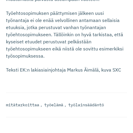
Työehtosopimuksen päättymisen jälkeen uusi
työnantaja ei ole enää velvollinen antamaan sellaisia
etuuksia, jotka perustuvat vanhan työnantajan
työehtosopimukseen. Tällöinkin on hyvä tarkistaa, että
kyseiset etuudet perustuvat pelkästään
työehtosopimukseen eikä niistä ole sovittu esimerkiksi
työsopimuksessa.
Teksti EK:n lakiasiainjohtaja Markus Äimälä, kuva SXC
mitätarkoittaa
,
työelämä
,
työlainsäädäntö