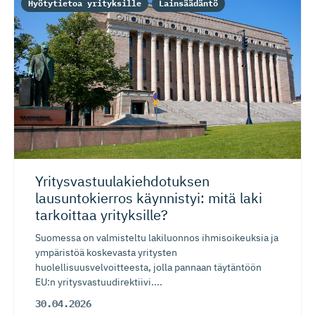
Hyötytietoa yrityksille
Lainsäädäntö
Yritysvas­tuu­la­kieh­do­tuksen
lausuntokierros käynnistyi: mitä laki
tarkoittaa yrityksille?
Suomessa on valmisteltu lakiluonnos ihmisoikeuksia ja
ympäristöä koskevasta yritysten
huolellisuusvelvoitteesta, jolla pannaan täytäntöön
EU:n yritysvastuudirektiivi....
30.04.2026