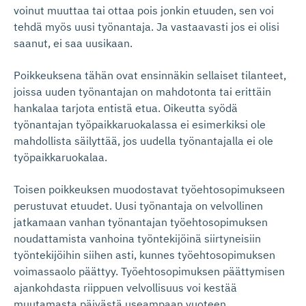
voinut muuttaa tai ottaa pois jonkin etuuden, sen voi
tehdä myös uusi työnantaja. Ja vastaavasti jos ei olisi
saanut, ei saa uusikaan.
Poikkeuksena tähän ovat ensinnäkin sellaiset tilanteet,
joissa uuden työnantajan on mahdotonta tai erittäin
hankalaa tarjota entistä etua. Oikeutta syödä
työnantajan työpaikkaruokalassa ei esimerkiksi ole
mahdollista säilyttää, jos uudella työnantajalla ei ole
työpaikkaruokalaa.
Toisen poikkeuksen muodostavat työehtosopimukseen
perustuvat etuudet. Uusi työnantaja on velvollinen
jatkamaan vanhan työnantajan työehtosopimuksen
noudattamista vanhoina työntekijöinä siirtyneisiin
työntekijöihin siihen asti, kunnes työehtosopimuksen
voimassaolo päättyy. Työehtosopimuksen päättymisen
ajankohdasta riippuen velvollisuus voi kestää
muutamasta päivästä useampaan vuoteen.