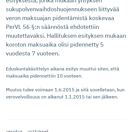
esityksestä, jonka mukaan yrityksen
sukupolvenvaihdoshuojennukseen liittyvää
veron maksuajan pidentämistä koskevaa
PerVL 56 §:n säännöstä ehdotettiin
muutettavaksi. Hallituksen esityksen mukaan
koroton maksuaika olisi pidennetty 5
vuodesta 7 vuoteen.
Eduskuntakäsittelyn aikana esitys muuttui siten, että
maksuaika pidennettiin 10 vuoteen.
Muutos tulee voimaan 1.6.2015 ja sitä sovelletaan, kun
verovelvollisuus on alkanut 1.1.2015 tai sen jälkeen.
verotus
,
yritykset