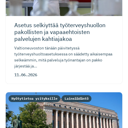
Asetus selkiyttää työterveys­huollon
pakollisten ja vapaaehtoisten
palvelujen kahtiajakoa
Valtioneuvoston tänään päivitetyssä
työterveyshuoltoasetuksessa on säädetty aikaisempaa
selkeämmin, mitä palveluja työnantajan on pakko
järjestää ja...
11.06.2026
Hyötytietoa yrityksille
Lainsäädäntö