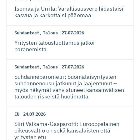
Isomaa ja Urrila: Varallisuusvero hidastaisi
kasvua ja karkottaisi pääomaa
Suhdanteet
,
Talous
27.07.2026
Yritysten talousluottamus jatkoi
paranemista
Suhdanteet
,
Talous
27.07.2026
Suhdanneba­ro­metri: Suomalaisy­ri­tysten
suhdannenousu jatkunut ja laajentunut –
myös näkymät vahvistuneet kansainvälisen
talouden riskeistä huolimatta
EU
24.07.2026
Siiri Valkama-Gas­pa­rotti: Eurooppalainen
oikeusvaltio on sekä kansalaisten että
yritysten etu