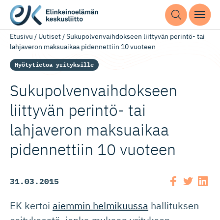
Etusivu
/
Uutiset
/
Sukupolvenvaihdokseen liittyvän perintö- tai
lahjaveron maksuaikaa pidennettiin 10 vuoteen
Hyötytietoa yrityksille
Sukupolven­vaih­dokseen
liittyvän perintö- tai
lahjaveron maksuaikaa
pidennettiin 10 vuoteen
31.03.2015
EK kertoi
aiemmin helmikuussa
hallituksen