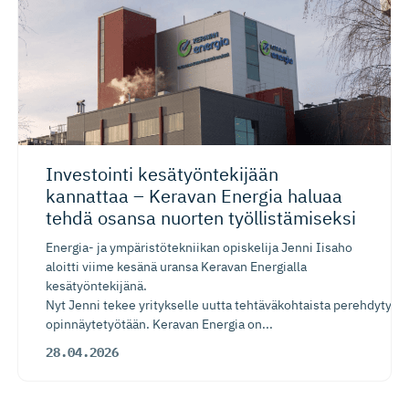
Investointi kesätyönte­kijään
kannattaa – Keravan Energia haluaa
tehdä osansa nuorten työllistä­miseksi
Energia- ja ympäristötekniikan opiskelija Jenni Iisaho
aloitti viime kesänä uransa Keravan Energialla
kesätyöntekijänä.
Nyt Jenni tekee yritykselle uutta tehtäväkohtaista perehdytysp
opinnäytetyötään. Keravan Energia on...
28.04.2026