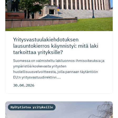
Yritysvas­tuu­la­kieh­do­tuksen
lausuntokierros käynnistyi: mitä laki
tarkoittaa yrityksille?
Suomessa on valmisteltu lakiluonnos ihmisoikeuksia ja
ympäristöä koskevasta yritysten
huolellisuusvelvoitteesta, jolla pannaan täytäntöön
EU:n yritysvastuudirektiivi....
30.04.2026
Hyötytietoa yrityksille