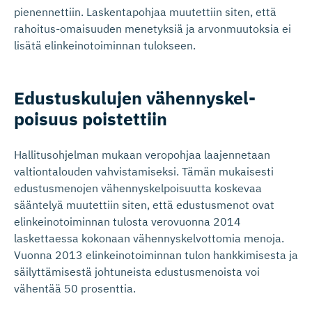
pienennettiin. Laskentapohjaa muutettiin siten, että
rahoitus-omaisuuden menetyksiä ja arvonmuutoksia ei
lisätä elinkeinotoiminnan tulokseen.
Edustuskulujen vähennyskel­
poisuus poistettiin
Hallitusohjelman mukaan veropohjaa laajennetaan
valtiontalouden vahvistamiseksi. Tämän mukaisesti
edustusmenojen vähennyskelpoisuutta koskevaa
sääntelyä muutettiin siten, että edustusmenot ovat
elinkeinotoiminnan tulosta verovuonna 2014
laskettaessa kokonaan vähennyskelvottomia menoja.
Vuonna 2013 elinkeinotoiminnan tulon hankkimisesta ja
säilyttämisestä johtuneista edustusmenoista voi
vähentää 50 prosenttia.