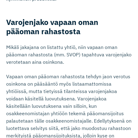
Varojenjako vapaan oman
pääoman rahastosta
Mikäli jakajana on listattu yhtiö, niin vapaan oman
pääoman rahastosta (mm. SVOP) tapahtuva varojenjako
verotetaan aina osinkona.
Vapaan oman pääoman rahastosta tehdyn jaon verotus
osinkona on pääsääntö myös listaamattomissa
yhtiöissä, mutta tietyissä tilanteissa varojenjakoa
voidaan käsitellä luovutuksena. Varojenjakoa
käsitellään luovutuksena vain silloin, kun
osakkeenomistajan yhtiöön tekemä pääomansijoitus
palautetaan tälle osakkeenomistajalle. Edellytyksenä on
luotettava selvitys siitä, että jako muodostuu rahastoon
merkityistä pääomansijoituksista, jolloin kyse on