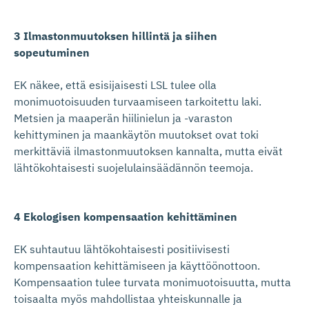
3 Ilmastonmuutoksen hillintä ja siihen
sopeutuminen
EK näkee, että esisijaisesti LSL tulee olla
monimuotoisuuden turvaamiseen tarkoitettu laki.
Metsien ja maaperän hiilinielun ja -varaston
kehittyminen ja maankäytön muutokset ovat toki
merkittäviä ilmastonmuutoksen kannalta, mutta eivät
lähtökohtaisesti suojelulainsäädännön teemoja.
4 Ekologisen kompensaation kehittäminen
EK suhtautuu lähtökohtaisesti positiivisesti
kompensaation kehittämiseen ja käyttöönottoon.
Kompensaation tulee turvata monimuotoisuutta, mutta
toisaalta myös mahdollistaa yhteiskunnalle ja