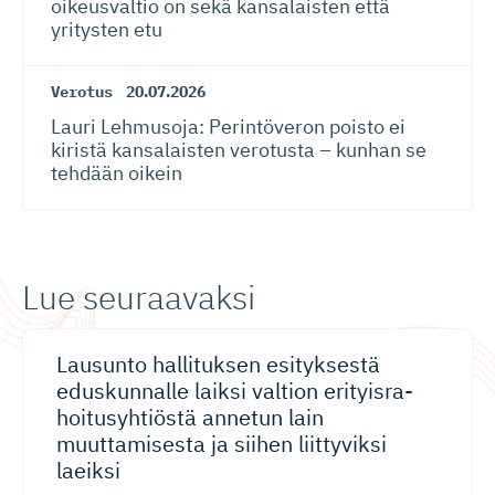
oikeusvaltio on sekä kansalaisten että
yritysten etu
Verotus
20.07.2026
Lauri Lehmusoja: Perintöveron poisto ei
kiristä kansalaisten verotusta – kunhan se
tehdään oikein
Lue seuraavaksi
Lausunto hallituksen esityksestä
eduskunnalle laiksi valtion erityisra­
hoi­tu­syh­tiöstä annetun lain
muuttamisesta ja siihen liittyviksi
laeiksi