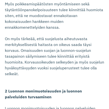
Myös poikkeamispäätösten myöntämiseen sekä
täytäntöönpanokelpoisuuteen tulee kiinnittää huomiota
siten, että ne muodostavat ennakoitavan
kokonaisuuden hankkeen muiden
ennakkomenettelyiden kanssa.
On myös tärkeää, että suojelusta aiheutuvasta
merkityksellisestä haitasta on oikeus saada täysi
korvaus. Omaisuuden suojan ja luonnon-suojelun
tasapainon säilymiseen tulee kiinnittää erityistä
huomioita. Korvausoikeuden selkeyden ja myös suojelun
hyväksyttävyyden vuoksi suojeluperusteet tulee olla
selkeät.
2 Luonnon monimuotoisuuden ja luonnon
palveluiden turvaaminen
Luonnon monimuotoisuuden ja luonnon palveluiden