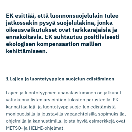
EK esittää, että luonnonsuo­je­lulain tulee
jatkossakin pysyä suojelulakina, jonka
oikeusvai­ku­tukset ovat tarkkarajaisia ja
ennakoitavia. EK suhtautuu positiivisesti
ekologisen kompensaation mallien
kehittämiseen.
1 Lajien ja luontotyyppien suojelun edistäminen
Lajien ja luontotyyppien uhanalaistuminen on jatkunut
valtakunnallisten arviointien tulosten perusteella. EK
kannattaa laji- ja luontotyyppisuoje-lun edistämistä
monipuolisilla ja joustavilla vapaaehtoisilla sopimuksilla,
ohjelmilla ja kannustimilla, joista hyviä esimerkkejä ovat
METSO- ja HELMI-ohjelmat.