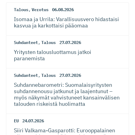
Talous
,
Verotus
06.08.2026
Isomaa ja Urrila: Varallisuusvero hidastaisi
kasvua ja karkottaisi pääomaa
Suhdanteet
,
Talous
27.07.2026
Yritysten talousluottamus jatkoi
paranemista
Suhdanteet
,
Talous
27.07.2026
Suhdanneba­ro­metri: Suomalaisy­ri­tysten
suhdannenousu jatkunut ja laajentunut –
myös näkymät vahvistuneet kansainvälisen
talouden riskeistä huolimatta
EU
24.07.2026
Siiri Valkama-Gas­pa­rotti: Eurooppalainen