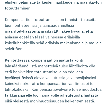
elinkeinoelämälle tärkeiden hankkeiden ja maankäytön
toteuttaminen.
Kompensaation toteuttamissa on tunnistettu useita
luonnontieteellisiä ja lainsäädännöllisiä
määrittelyhaasteita ja siksi EK näkee hyvänä, että
asiassa edetään tässä vaiheessa erilaisilla
kokeiluhankkeilla sekä erilaisia mekanismeja ja malleja
selvittäen.
Kehitettäessä kompensaation ajatusta kohti
lainsäädännöllistä menettelyä tulee lähtökohta olla,
että hankkeiden toteuttamisella on edelleen
hyväksyttävissä olevia vaikutuksia ja viimesijaiseksi
keinoksi tarkoitettu kompensaation vaatimus ei tule
lähtökohdaksi. Kompensaatiovelvoite tulee muodostua
tarkkarajaiselle luonnonarvolle aiheutetusta haitasta
eikä yleisestä monimuotoisuuden heikentymisestä.