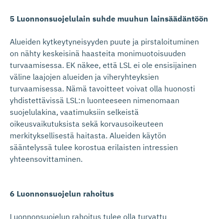
5 Luonnonsuojelulain suhde muuhun lainsäädäntöön
Alueiden kytkeytyneisyyden puute ja pirstaloituminen
on nähty keskeisinä haasteita monimuotoisuuden
turvaamisessa. EK näkee, että LSL ei ole ensisijainen
väline laajojen alueiden ja viheryhteyksien
turvaamisessa. Nämä tavoitteet voivat olla huonosti
yhdistettävissä LSL:n luonteeseen nimenomaan
suojelulakina, vaatimuksiin selkeistä
oikeusvaikutuksista sekä korvausoikeuteen
merkityksellisestä haitasta. Alueiden käytön
sääntelyssä tulee korostua erilaisten intressien
yhteensovittaminen.
6 Luonnonsuojelun rahoitus
Luonnonsuojelun rahoitus tulee olla turvattu