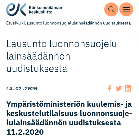
Etusivu
/
Lausunto luonnonsuojelulainsäädännön uudistuksesta
Lausunto luonnonsuo­je­lu­
lain­sää­dännön
uudistuksesta
14.02.2020
Ympäristö­mi­nis­teriön kuulemis- ja
keskustelu­ti­laisuus luonnonsuo­je­
lu­lain­sää­dännön uudistuksesta
11.2.2020