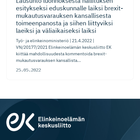
Lausunto luonnoksesta hallituksen
esitykseksi eduskunnalle laiksi brexit-
mu­kau­tus­va­rauksen kansallisesta
toimeenpanosta ja siihen liittyviksi
laeiksi ja väliaikaiseksi laiksi
Työ- ja elinkeinoministeriö | 21.4.2022 |
VN/20177/2021 Elinkeinoelämän keskusliitto EK
kiittää mahdollisuudesta kommentoida brexit-
mukautusvarauksen kansallista...
25.05.2022