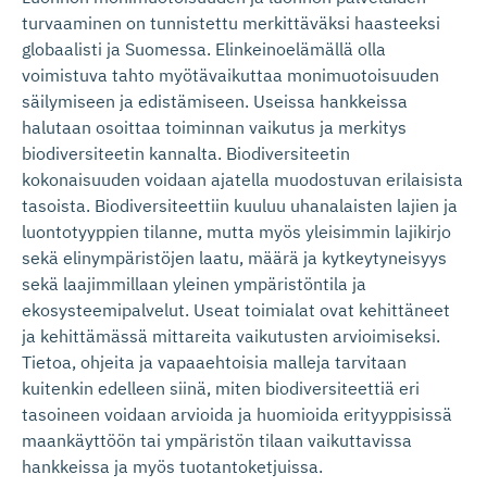
turvaaminen on tunnistettu merkittäväksi haasteeksi
globaalisti ja Suomessa. Elinkeinoelämällä olla
voimistuva tahto myötävaikuttaa monimuotoisuuden
säilymiseen ja edistämiseen. Useissa hankkeissa
halutaan osoittaa toiminnan vaikutus ja merkitys
biodiversiteetin kannalta. Biodiversiteetin
kokonaisuuden voidaan ajatella muodostuvan erilaisista
tasoista. Biodiversiteettiin kuuluu uhanalaisten lajien ja
luontotyyppien tilanne, mutta myös yleisimmin lajikirjo
sekä elinympäristöjen laatu, määrä ja kytkeytyneisyys
sekä laajimmillaan yleinen ympäristöntila ja
ekosysteemipalvelut. Useat toimialat ovat kehittäneet
ja kehittämässä mittareita vaikutusten arvioimiseksi.
Tietoa, ohjeita ja vapaaehtoisia malleja tarvitaan
kuitenkin edelleen siinä, miten biodiversiteettiä eri
tasoineen voidaan arvioida ja huomioida erityyppisissä
maankäyttöön tai ympäristön tilaan vaikuttavissa
hankkeissa ja myös tuotantoketjuissa.