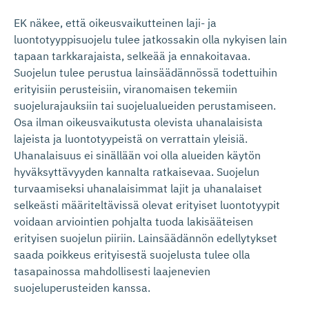
EK näkee, että oikeusvaikutteinen laji- ja
luontotyyppisuojelu tulee jatkossakin olla nykyisen lain
tapaan tarkkarajaista, selkeää ja ennakoitavaa.
Suojelun tulee perustua lainsäädännössä todettuihin
erityisiin perusteisiin, viranomaisen tekemiin
suojelurajauksiin tai suojelualueiden perustamiseen.
Osa ilman oikeusvaikutusta olevista uhanalaisista
lajeista ja luontotyypeistä on verrattain yleisiä.
Uhanalaisuus ei sinällään voi olla alueiden käytön
hyväksyttävyyden kannalta ratkaisevaa. Suojelun
turvaamiseksi uhanalaisimmat lajit ja uhanalaiset
selkeästi määriteltävissä olevat erityiset luontotyypit
voidaan arviointien pohjalta tuoda lakisääteisen
erityisen suojelun piiriin. Lainsäädännön edellytykset
saada poikkeus erityisestä suojelusta tulee olla
tasapainossa mahdollisesti laajenevien
suojeluperusteiden kanssa.