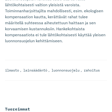
lähtökohtaisesti valtion yleisistä varoista.
Toiminnanharjoittajilta mahdollisesti, esim. ekologisen
kompensaation kautta, kerättävät rahat tulee
määritellä suhteessa aiheutettuun haittaan ja sen
korvaamisen kustannuksiin. Hankekohtaista
kompensaatiota ei tule lähtökohtaisesti käyttää yleisen
luonnonsuojelun kehittämiseen.
ilmasto
,
lainsäädäntö
,
luonnonsuojelu
,
rahoitus
Tuoreimmat