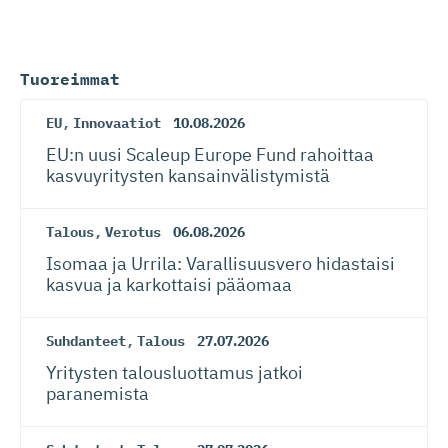
Tuoreimmat
EU
,
Innovaatiot
10.08.2026
EU:n uusi Scaleup Europe Fund rahoittaa
kasvuyritysten kansainvä­lis­tymistä
Talous
,
Verotus
06.08.2026
Isomaa ja Urrila: Varallisuusvero hidastaisi
kasvua ja karkottaisi pääomaa
Suhdanteet
,
Talous
27.07.2026
Yritysten talousluottamus jatkoi
paranemista