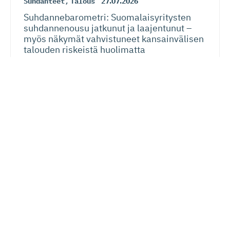
Suhdanteet
,
Talous
27.07.2026
Suhdanneba­ro­metri: Suomalaisy­ri­tysten
suhdannenousu jatkunut ja laajentunut –
myös näkymät vahvistuneet kansainvälisen
talouden riskeistä huolimatta
EU
24.07.2026
Siiri Valkama-Gas­pa­rotti: Eurooppalainen
oikeusvaltio on sekä kansalaisten että
yritysten etu
Lue seuraavaksi
Vastuullisuus