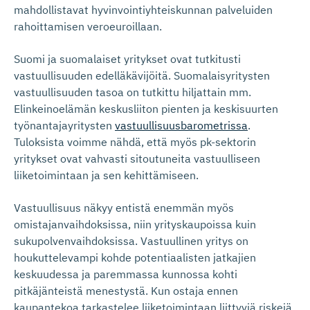
mahdollistavat hyvinvointiyhteiskunnan palveluiden
rahoittamisen veroeuroillaan.
Suomi ja suomalaiset yritykset ovat tutkitusti
vastuullisuuden edelläkävijöitä. Suomalaisyritysten
vastuullisuuden tasoa on tutkittu hiljattain mm.
Elinkeinoelämän keskusliiton pienten ja keskisuurten
työnantajayritysten
vastuullisuusbarometrissa
.
Tuloksista voimme nähdä, että myös pk-sektorin
yritykset ovat vahvasti sitoutuneita vastuulliseen
liiketoimintaan ja sen kehittämiseen.
Vastuullisuus näkyy entistä enemmän myös
omistajanvaihdoksissa, niin yrityskaupoissa kuin
sukupolvenvaihdoksissa. Vastuullinen yritys on
houkuttelevampi kohde potentiaalisten jatkajien
keskuudessa ja paremmassa kunnossa kohti
pitkäjänteistä menestystä. Kun ostaja ennen
kaupantekoa tarkastelee liiketoimintaan liittyviä riskejä