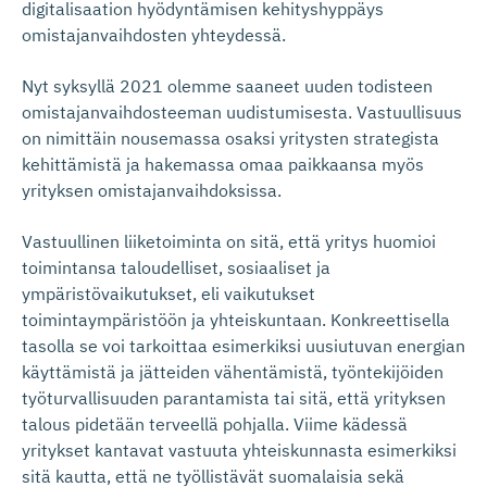
digitalisaation hyödyntämisen kehityshyppäys
omistajanvaihdosten yhteydessä.
Nyt syksyllä 2021 olemme saaneet uuden todisteen
omistajanvaihdosteeman uudistumisesta. Vastuullisuus
on nimittäin nousemassa osaksi yritysten strategista
kehittämistä ja hakemassa omaa paikkaansa myös
yrityksen omistajanvaihdoksissa.
Vastuullinen liiketoiminta on sitä, että yritys huomioi
toimintansa taloudelliset, sosiaaliset ja
ympäristövaikutukset, eli vaikutukset
toimintaympäristöön ja yhteiskuntaan. Konkreettisella
tasolla se voi tarkoittaa esimerkiksi uusiutuvan energian
käyttämistä ja jätteiden vähentämistä, työntekijöiden
työturvallisuuden parantamista tai sitä, että yrityksen
talous pidetään terveellä pohjalla. Viime kädessä
yritykset kantavat vastuuta yhteiskunnasta esimerkiksi
sitä kautta, että ne työllistävät suomalaisia sekä