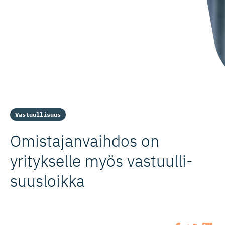
Vastuullisuus
Omistajan­vaihdos on
yritykselle myös vastuulli­
suusloikka