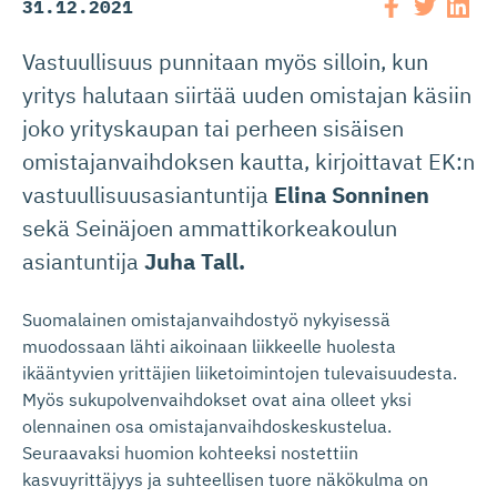
31.12.2021
Vastuullisuus punnitaan myös silloin, kun
yritys halutaan siirtää uuden omistajan käsiin
joko yrityskaupan tai perheen sisäisen
omistajanvaihdoksen kautta, kirjoittavat EK:n
vastuullisuusasiantuntija
Elina Sonninen
sekä Seinäjoen ammattikorkeakoulun
asiantuntija
Juha Tall.
Suomalainen omistajanvaihdostyö nykyisessä
muodossaan lähti aikoinaan liikkeelle huolesta
ikääntyvien yrittäjien liiketoimintojen tulevaisuudesta.
Myös sukupolvenvaihdokset ovat aina olleet yksi
olennainen osa omistajanvaihdoskeskustelua.
Seuraavaksi huomion kohteeksi nostettiin
kasvuyrittäjyys ja suhteellisen tuore näkökulma on