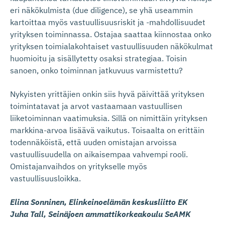
eri näkökulmista (due diligence), se yhä useammin
kartoittaa myös vastuullisuusriskit ja -mahdollisuudet
yrityksen toiminnassa. Ostajaa saattaa kiinnostaa onko
yrityksen toimialakohtaiset vastuullisuuden näkökulmat
huomioitu ja sisällytetty osaksi strategiaa. Toisin
sanoen, onko toiminnan jatkuvuus varmistettu?
Nykyisten yrittäjien onkin siis hyvä päivittää yrityksen
toimintatavat ja arvot vastaamaan vastuullisen
liiketoiminnan vaatimuksia. Sillä on nimittäin yrityksen
markkina-arvoa lisäävä vaikutus. Toisaalta on erittäin
todennäköistä, että uuden omistajan arvoissa
vastuullisuudella on aikaisempaa vahvempi rooli.
Omistajanvaihdos on yritykselle myös
vastuullisuusloikka.
Elina Sonninen, Elinkeinoelämän keskusliitto EK
Juha Tall, Seinäjoen ammattikorkeakoulu SeAMK