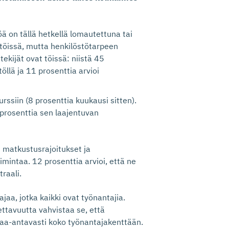
öä on tällä hetkellä lomautettuna tai
t töissä, mutta henkilöstötarpeen
ekijät ovat töissä: niistä 45
öllä ja 11 prosenttia arvioi
rssiin (8 prosenttia kuukausi sitten).
 prosenttia sen laajentuvan
t matkustusrajoitukset ja
mintaa. 12 prosenttia arvioi, että ne
traali.
ajaa, jotka kaikki ovat työnantajia.
ettavuutta vahvistaa se, että
taa-antavasti koko työnantajakenttään.