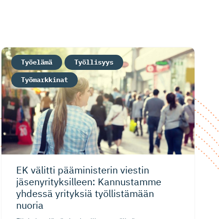
Työelämä
Työllisyys
Työmarkkinat
EK välitti pääministerin viestin
jäsenyrityk­silleen: Kannustamme
yhdessä yrityksiä työllistämään
nuoria