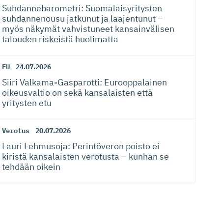
Suhdanneba­ro­metri: Suomalaisy­ri­tysten
suhdannenousu jatkunut ja laajentunut –
myös näkymät vahvistuneet kansainvälisen
talouden riskeistä huolimatta
EU
24.07.2026
Siiri Valkama-Gas­pa­rotti: Eurooppalainen
oikeusvaltio on sekä kansalaisten että
yritysten etu
Verotus
20.07.2026
Lauri Lehmusoja: Perintöveron poisto ei
kiristä kansalaisten verotusta – kunhan se
tehdään oikein