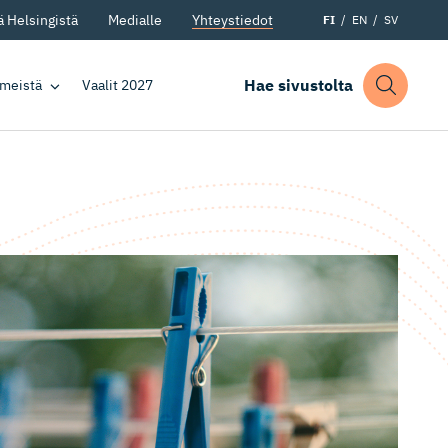
 Helsingistä
Medialle
Yhteystiedot
FI
EN
SV
Hae sivustolta
 meistä
Vaalit 2027