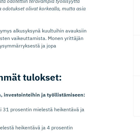
elta odotettiin terävämpiä työllisyyttä
 odotukset olivat korkealla, mutta asia
mys alkusyksynä kuultuihin avauksiin
isten vaikeuttamista. Monen yrittäjän
jyysymmärryksestä ja jopa
mmät tulokset:
 investointeihin ja työllistämiseen:
li 31 prosentin mielestä heikentävä ja
elestä heikentävä ja 4 prosentin