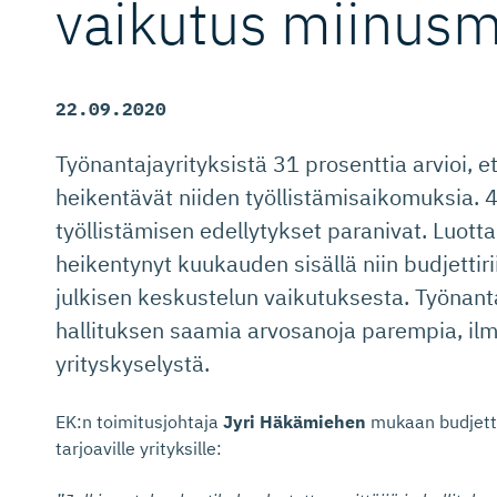
vaikutus miinus
22.09.2020
Työnantajayrityksistä 31 prosenttia arvioi, e
heikentävät niiden työllistämisaikomuksia. 4 
työllistämisen edellytykset paranivat. Luot
heikentynyt kuukauden sisällä niin budjettir
julkisen keskustelun vaikutuksesta. Työnantaj
hallituksen saamia arvosanoja parempia, i
yrityskyselystä.
EK:n toimitusjohtaja
Jyri Häkämiehen
mukaan budjettir
tarjoaville yrityksille: