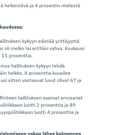
ä heikentävä ja 4 prosentin mielestä
ukaudessa:
allituksen kykyyn edistää yrittäjyyttä
us oli melko tai erittäin vahva. Kuukausi
a 15 prosenttia.
ttamus hallituksen kykyyn tehdä
täin heikko. 8 prosenttia kuvailee
si sitten vastaavat luvut olivat 67 ja
 Rinteen hallituksen saamat arvosanat
litiikkaan luotti 2 prosenttia ja 89
yyspolitiikkaan luotti 4 prosenttia ja
pistumiseen uskoo lähes kolmannes