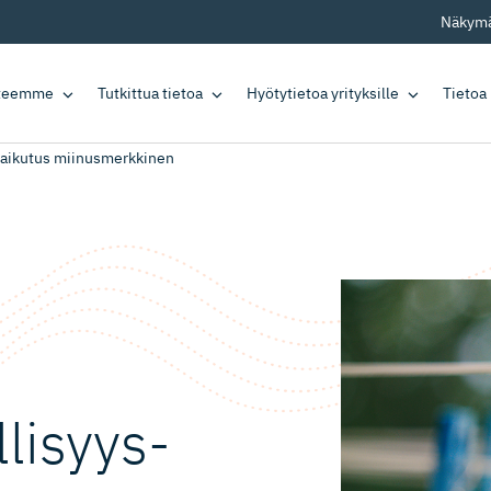
Näkymä
tteemme
Tutkittua tietoa
Hyötytietoa yrityksille
Tietoa
ysvaikutus miinusmerkkinen
:
llisyys­