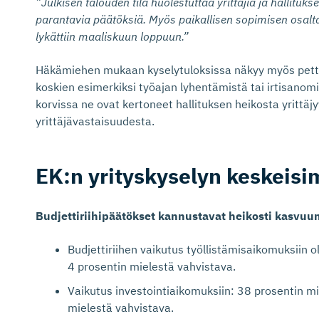
”Julkisen talouden tila huolestuttaa yrittäjiä ja hallituks
parantavia päätöksiä. Myös paikallisen sopimisen osalta
lykättiin maaliskuun loppuun.”
Häkämiehen mukaan kyselytuloksissa näkyy myös petty
koskien esimerkiksi työajan lyhentämistä tai irtisanom
korvissa ne ovat kertoneet hallituksen heikosta yrittä
yrittäjävastaisuudesta.
EK:n yrityskyselyn keskeisi
Budjettiriihipäätökset kannustavat heikosti kasvuun,
Budjettiriihen vaikutus työllistämisaikomuksiin o
4 prosentin mielestä vahvistava.
Vaikutus investointiaikomuksiin: 38 prosentin mi
mielestä vahvistava.