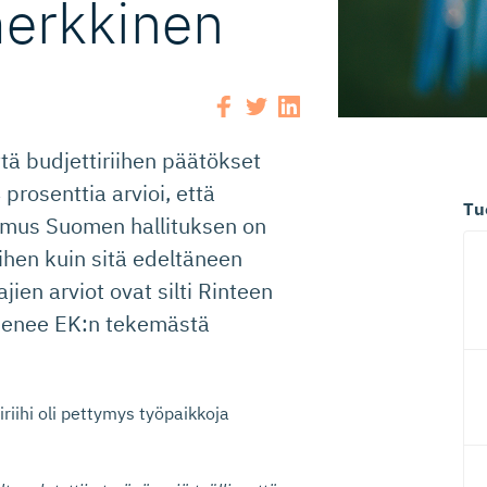
merkkinen
ttä budjettiriihen päätökset
prosenttia arvioi, että
Tu
tamus Suomen hallituksen on
iihen kuin sitä edeltäneen
ien arviot ovat silti Rinteen
lmenee EK:n tekemästä
iihi oli pettymys työpaikkoja