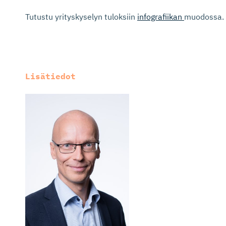
Tutustu yrityskyselyn tuloksiin
infografiikan
muodossa.
Lisätiedot