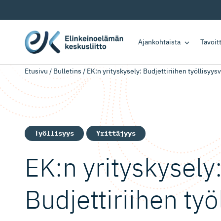
Ajankohtaista
Tavoi
Etusivu
/
Bulletins
/
EK:n yrityskysely: Budjettiriihen työllisy
Työllisyys
Yrittäjyys
EK:n yrityskysely
Budjettiriihen työ