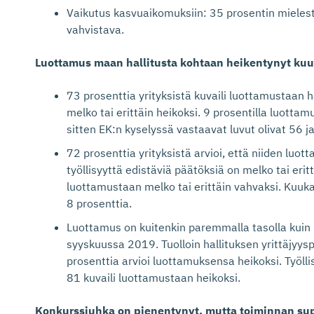
Vaikutus kasvuaikomuksiin: 35 prosentin mielest
vahvistava.
Luottamus maan hallitusta kohtaan heikentynyt ku
73 prosenttia yrityksistä kuvaili luottamustaan h
melko tai erittäin heikoksi. 9 prosentilla luottam
sitten EK:n kyselyssä vastaavat luvut olivat 56 j
72 prosenttia yrityksistä arvioi, että niiden luo
työllisyyttä edistäviä päätöksiä on melko tai erit
luottamustaan melko tai erittäin vahvaksi. Kuukau
8 prosenttia.
Luottamus on kuitenkin paremmalla tasolla kuin
syyskuussa 2019. Tuolloin hallituksen yrittäjyyspo
prosenttia arvioi luottamuksensa heikoksi. Työllis
81 kuvaili luottamustaan heikoksi.
Konkurssiuhka on pienentynyt, mutta toiminnan su