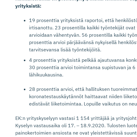
yrityksistä:
19 prosenttia yrityksistä raportoi, että henkilöst
irtisanottu. 23 prosentilla kaikki työntekijät ova
arvioidaan vähentyvän. 56 prosentilla kaikki työnt
prosenttia arvioi pärjäävänsä nykyisellä henkilöst
tarvitsevansa lisää työntekijöitä.
4 prosenttia yrityksistä pelkää ajautuvansa konku
30 prosenttia arvioi toimintansa supistuvan ja 6
lähikuukausina.
28 prosenttia arvioi, että hallituksen tuoreimma
koronatestauskäytännöt haittaavat niiden liiketoi
edistävät liiketoimintaa. Lopuille vaikutus on neu
EK:n yrityskyselyyn vastasi 1 154 yrittäjää ja yritysjoht
Kyselyn vastausaika oli 17. – 18.9.2020. Tulosten luot
painokertoimien ansiosta ne ovat yleistettävissä suun