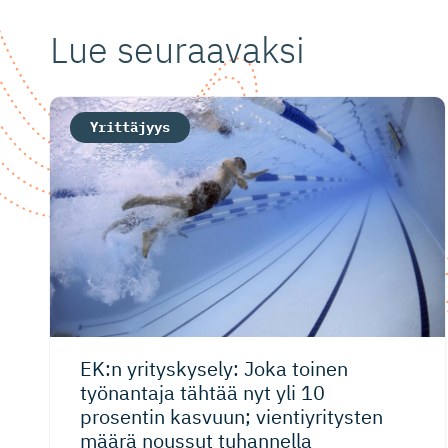
Lue seuraavaksi
Yrittäjyys
EK:n yrityskysely: Joka toinen
työnantaja tähtää nyt yli 10
prosentin kasvuun; vientiyri­tysten
määrä noussut tuhannella