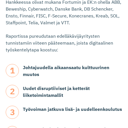
Hankkeessa olivat mukana Fortumin ja EK:n ohella ABB,
Beweship, Cyberwatch, Danske Bank, DB Schencker,
Ensto, Finnair, FISC, F-Secure, Konecranes, Kreab, SOL,
Staffpoint, Telia, Valmet ja VTT.
Raportissa pureudutaan edelläkävijäyritysten
tunnistamiin viiteen pääteemaan, joista digitaalinen
työskentelytapa koostuu:
Johtajuudella aikaansaatu kulttuurinen
muutos
Uudet disruptiiviset ja ketterät
liiketoimintamallit
Työvoiman jatkuva lisä- ja uudelleenkoulutus