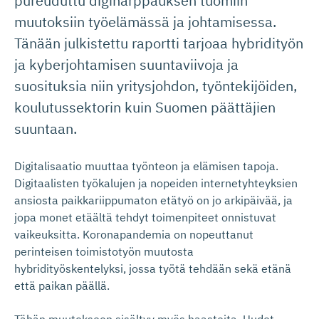
pureuduttu digiharppauksen tuomiin
muutoksiin työelämässä ja johtamisessa.
Tänään julkistettu raportti tarjoaa hybridityön
ja kyberjohtamisen suuntaviivoja ja
suosituksia niin yritysjohdon, työntekijöiden,
koulutussektorin kuin Suomen päättäjien
suuntaan.
Digitalisaatio muuttaa työnteon ja elämisen tapoja.
Digitaalisten työkalujen ja nopeiden internetyhteyksien
ansiosta paikkariippumaton etätyö on jo arkipäivää, ja
jopa monet etäältä tehdyt toimenpiteet onnistuvat
vaikeuksitta. Koronapandemia on nopeuttanut
perinteisen toimistotyön muutosta
hybridityöskentelyksi, jossa työtä tehdään sekä etänä
että paikan päällä.