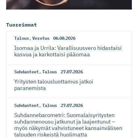
Tuoreimmat
Talous
,
Verotus
06.08.2026
Isomaa ja Urrila: Varallisuusvero hidastaisi
kasvua ja karkottaisi pääomaa
Suhdanteet
,
Talous
27.07.2026
Yritysten talousluottamus jatkoi
paranemista
Suhdanteet
,
Talous
27.07.2026
Suhdanneba­ro­metri: Suomalaisy­ri­tysten
suhdannenousu jatkunut ja laajentunut –
myös näkymät vahvistuneet kansainvälisen
talouden riskeistä huolimatta