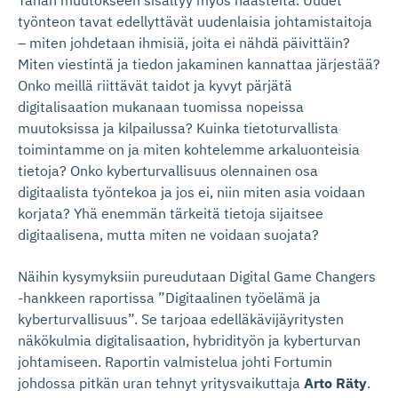
Tähän muutokseen sisältyy myös haasteita. Uudet
työnteon tavat edellyttävät uudenlaisia johtamistaitoja
– miten johdetaan ihmisiä, joita ei nähdä päivittäin?
Miten viestintä ja tiedon jakaminen kannattaa järjestää?
Onko meillä riittävät taidot ja kyvyt pärjätä
digitalisaation mukanaan tuomissa nopeissa
muutoksissa ja kilpailussa? Kuinka tietoturvallista
toimintamme on ja miten kohtelemme arkaluonteisia
tietoja? Onko kyberturvallisuus olennainen osa
digitaalista työntekoa ja jos ei, niin miten asia voidaan
korjata? Yhä enemmän tärkeitä tietoja sijaitsee
digitaalisena, mutta miten ne voidaan suojata?
Näihin kysymyksiin pureudutaan Digital Game Changers
-hankkeen raportissa ”Digitaalinen työelämä ja
kyberturvallisuus”. Se tarjoaa edelläkävijäyritysten
näkökulmia digitalisaation, hybridityön ja kyberturvan
johtamiseen. Raportin valmistelua johti Fortumin
johdossa pitkän uran tehnyt yritysvaikuttaja
Arto Räty
.