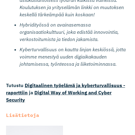
asiakaslähtöisesti työuran kaikissa vaiheissa.
Koulutuksen ja yrityselämän linkki on muutoksen
keskellä tärkeämpää kuin koskaan!
Hybridityössä on avainasemassa
organisaatiokulttuuri, joka edistää innovointia,
verkostoitumista ja tiedon jakamista.
Kyberturvallisuus on kautta linjan keskiössä, jotta
voimme menestyä uuden digiaikakauden
johtamisessa, työnteossa ja liiketoiminnassa.
Tutustu
Digitaalinen työelämä ja kyberturvallisuus -
raporttiin
ja
Digital Way of Working and Cyber
Security
Lisätietoja