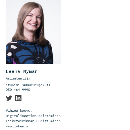
Leena Nyman
Asiantuntija
etunimi.sukunimi@ek.fi
050 464 9990
Vihreä kasvu:
Digitalisaation edistäminen
Liiketoiminnan uudistuminen
-valiokunta