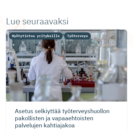
Lue seuraavaksi
Hyötytietoa yrityksille
Työterveys
Asetus selkiyttää työterveys­huollon
pakollisten ja vapaaehtoisten
palvelujen kahtiajakoa