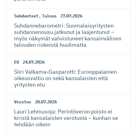
Suhdanteet
,
Talous
27.07.2026
Suhdanneba­ro­metri: Suomalaisy­ri­tysten
suhdannenousu jatkunut ja laajentunut –
myös näkymät vahvistuneet kansainvälisen
talouden riskeistä huolimatta
EU
24.07.2026
Siiri Valkama-Gas­pa­rotti: Eurooppalainen
oikeusvaltio on sekä kansalaisten että
yritysten etu
Verotus
20.07.2026
Lauri Lehmusoja: Perintöveron poisto ei
kiristä kansalaisten verotusta – kunhan se
tehdään oikein