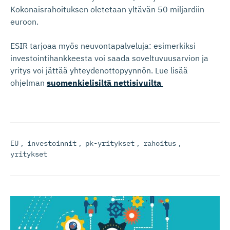
Kokonaisrahoituksen oletetaan yltävän 50 miljardiin
euroon.
ESIR tarjoaa myös neuvontapalveluja: esimerkiksi
investointihankkeesta voi saada soveltuvuusarvion ja
yritys voi jättää yhteydenottopyynnön. Lue lisää
ohjelman
suomenkielisiltä nettisivuilta
EU
,
investoinnit
,
pk-yritykset
,
rahoitus
,
yritykset