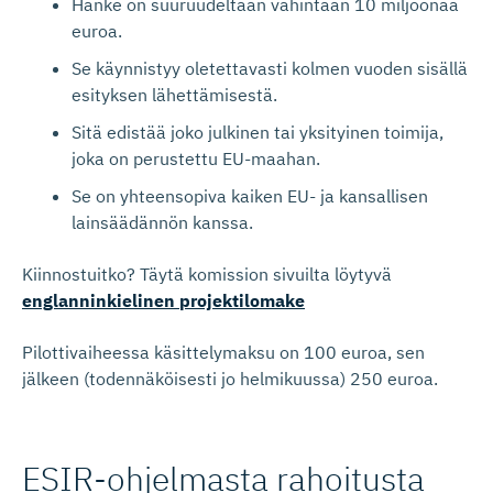
Hanke on suuruudeltaan vähintään 10 miljoonaa
euroa.
Se käynnistyy oletettavasti kolmen vuoden sisällä
esityksen lähettämisestä.
Sitä edistää joko julkinen tai yksityinen toimija,
joka on perustettu EU-maahan.
Se on yhteensopiva kaiken EU- ja kansallisen
lainsäädännön kanssa.
Kiinnostuitko? Täytä komission sivuilta löytyvä
englanninkielinen projektilomake
Pilottivaiheessa käsittelymaksu on 100 euroa, sen
jälkeen (todennäköisesti jo helmikuussa) 250 euroa.
ESIR-ohjelmasta rahoitusta