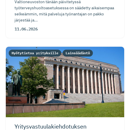
Valtioneuvoston tänään päivitetyssä
työterveyshuoltoasetuksessa on säädetty aikaisempaa
selkeämmin, mitä palveluja työnantajan on pakko
järjestää ja...
11.06.2026
Hyötytietoa yrityksille
Lainsäädäntö
Yritysvas­tuu­la­kieh­do­tuksen