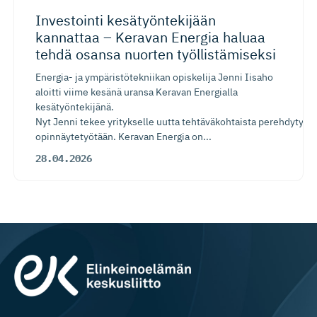
Investointi kesätyönte­kijään
kannattaa – Keravan Energia haluaa
tehdä osansa nuorten työllistä­miseksi
Energia- ja ympäristötekniikan opiskelija Jenni Iisaho
aloitti viime kesänä uransa Keravan Energialla
kesätyöntekijänä.
Nyt Jenni tekee yritykselle uutta tehtäväkohtaista perehdytysp
opinnäytetyötään. Keravan Energia on...
28.04.2026