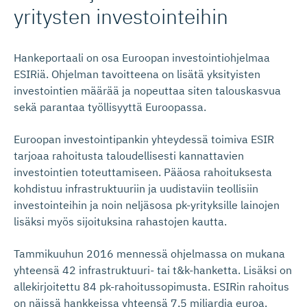
yritysten investointeihin
Hankeportaali on osa Euroopan investointiohjelmaa
ESIRiä. Ohjelman tavoitteena on lisätä yksityisten
investointien määrää ja nopeuttaa siten talouskasvua
sekä parantaa työllisyyttä Euroopassa.
Euroopan investointipankin yhteydessä toimiva ESIR
tarjoaa rahoitusta taloudellisesti kannattavien
investointien toteuttamiseen. Pääosa rahoituksesta
kohdistuu infrastruktuuriin ja uudistaviin teollisiin
investointeihin ja noin neljäsosa pk-yrityksille lainojen
lisäksi myös sijoituksina rahastojen kautta.
Tammikuuhun 2016 mennessä ohjelmassa on mukana
yhteensä 42 infrastruktuuri- tai t&k-hanketta. Lisäksi on
allekirjoitettu 84 pk-rahoitussopimusta. ESIRin rahoitus
on näissä hankkeissa yhteensä 7,5 miljardia euroa.