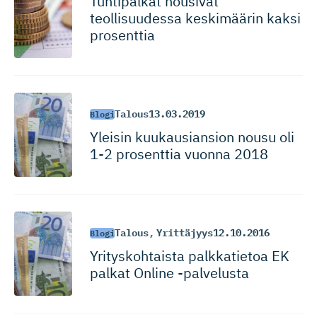
Tuntipalkat nousivat
teollisuudessa keskimäärin kaksi
prosenttia
Talous
13.03.2019
Blogi
Yleisin kuukausiansion nousu oli
1-2 prosenttia vuonna 2018
Talous
,
Yrittäjyys
12.10.2016
Blogi
Yrityskoh­taista palkkatietoa EK
palkat Online -palvelusta