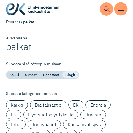
Etusivu
/
palkat
Avainsana
palkat
Suodata sisältötyypin mukaan
Kaikki
Uutiset
Tiedotteet
Blogit
Suodata kategorian mukaan
Kaikki
Digitalisaatio
EK
Energia
EU
Hyötytietoa yrityksille
Ilmasto
Infra
Innovaatiot
Kansainvälisyys