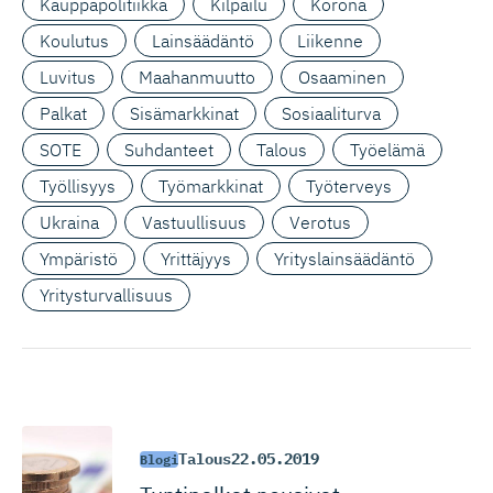
Kauppapolitiikka
Kilpailu
Korona
Koulutus
Lainsäädäntö
Liikenne
Luvitus
Maahanmuutto
Osaaminen
Palkat
Sisämarkkinat
Sosiaaliturva
SOTE
Suhdanteet
Talous
Työelämä
Työllisyys
Työmarkkinat
Työterveys
Ukraina
Vastuullisuus
Verotus
Ympäristö
Yrittäjyys
Yrityslainsäädäntö
Yritysturvallisuus
Talous
22.05.2019
Blogi