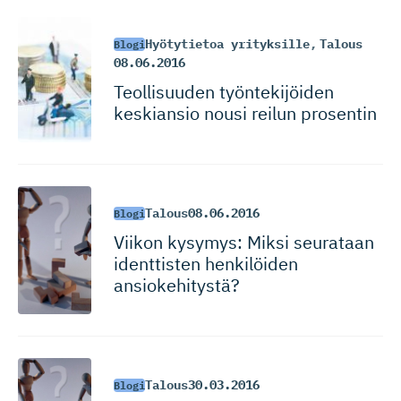
Hyötytietoa yrityksille
,
Talous
Blogi
08.06.2016
Teollisuuden työntekijöiden
keskiansio nousi reilun prosentin
Talous
08.06.2016
Blogi
Viikon kysymys: Miksi seurataan
identtisten henkilöiden
ansiokehitystä?
Talous
30.03.2016
Blogi