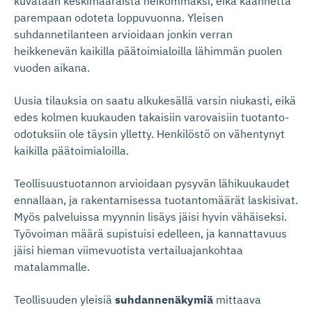
kuvataan keskimääräistä heikommaksi, eikä käännettä
parempaan odoteta loppuvuonna. Yleisen
suhdannetilanteen arvioidaan jonkin verran
heikkenevän kaikilla päätoimialoilla lähimmän puolen
vuoden aikana.
Uusia tilauksia on saatu alkukesällä varsin niukasti, eikä
edes kolmen kuukauden takaisiin varovaisiin tuotanto-
odotuksiin ole täysin ylletty. Henkilöstö on vähentynyt
kaikilla päätoimialoilla.
Teollisuustuotannon arvioidaan pysyvän lähikuukaudet
ennallaan, ja rakentamisessa tuotantomäärät laskisivat.
Myös palveluissa myynnin lisäys jäisi hyvin vähäiseksi.
Työvoiman määrä supistuisi edelleen, ja kannattavuus
jäisi hieman viimevuotista vertailuajankohtaa
matalammalle.
Teollisuuden yleisiä
suhdannenäkymiä
mittaava