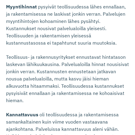
Myyntihinnat
pysyivät teollisuudessa lähes ennallaan,
ja rakentamisessa ne laskivat jonkin verran. Palvelujen
myyntihintojen kohoaminen lähes pysähtyi.
Kustannukset nousivat palvelualoilla yleisesti.
Teollisuuden ja rakentamisen yleisessä
kustannustasossa ei tapahtunut suuria muutoksia.
Teollisuus- ja rakennusyritykset ennustavat hintatason
laskevan lähikuukausina. Palvelualoilla hinnat nousisivat
jonkin verran. Kustannusten ennustetaan jatkavan
nousua palvelualoilla, mutta kasvu jäisi hieman
alkuvuotta hitaammaksi. Teollisuudessa kustannukset
pysyisivät ennallaan ja rakentamisessa ne kohoaisivat
hieman.
Kannattavuus
oli teollisuudessa ja rakentamisessa
samankaltainen kuin viime vuoden vastaavana
ajankohtana. Palveluissa kannattavuus aleni vähän.