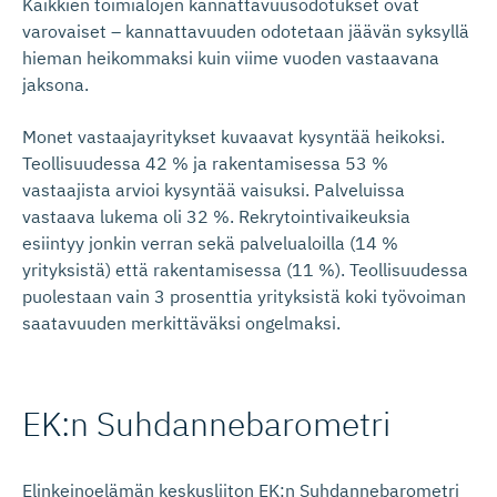
Kaikkien toimialojen kannattavuusodotukset ovat
varovaiset – kannattavuuden odotetaan jäävän syksyllä
hieman heikommaksi kuin viime vuoden vastaavana
jaksona.
Monet vastaajayritykset kuvaavat kysyntää heikoksi.
Teollisuudessa 42 % ja rakentamisessa 53 %
vastaajista arvioi kysyntää vaisuksi. Palveluissa
vastaava lukema oli 32 %. Rekrytointivaikeuksia
esiintyy jonkin verran sekä palvelualoilla (14 %
yrityksistä) että rakentamisessa (11 %). Teollisuudessa
puolestaan vain 3 prosenttia yrityksistä koki työvoiman
saatavuuden merkittäväksi ongelmaksi.
EK:n Suhdanneba­rometri
Elinkeinoelämän keskusliiton EK:n Suhdannebarometri