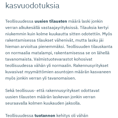
kasvuodotuksia
Teollisuudessa
uusien tilausten
määrä laski jonkin
verran alkukesällä vastaajayrityksissä. Tilauksia kertyi
niukemmin kuin kolme kuukautta sitten odotettiin. Myös
rakentamisessa tilaukset vähenivät, mutta lasku jäi
hieman arvioitua pienemmäksi. Teollisuuden tilauskanta
on normaalia matalampi, rakentamisessa se on lähellä
tavanomaista. Valmistuotevarastot kohosivat
teollisuudessa vähän yli normaalin. Rakennusyritykset
kuvasivat myymättömien asuntojen määrän kasvaneen
myös jonkin verran yli tavanomaisen.
Sekä teollisuus- että rakennusyritykset odottavat
uusien tilausten määrän laskevan jonkin verran
seuraavalla kolmen kuukauden jaksolla.
Teollisuudessa
tuotannon
kehitys oli vähän