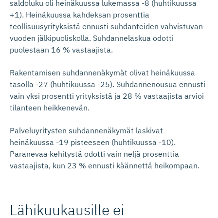
saldoluku oli heinäkuussa lukemassa -8 (huhtikuussa
+1). Heinäkuussa kahdeksan prosenttia
teollisuusyrityksistä ennusti suhdanteiden vahvistuvan
vuoden jälkipuoliskolla. Suhdannelaskua odotti
puolestaan 16 % vastaajista.
Rakentamisen suhdannenäkymät olivat heinäkuussa
tasolla -27 (huhtikuussa -25). Suhdannenousua ennusti
vain yksi prosentti yrityksistä ja 28 % vastaajista arvioi
tilanteen heikkenevän.
Palveluyritysten suhdannenäkymät laskivat
heinäkuussa -19 pisteeseen (huhtikuussa -10).
Paranevaa kehitystä odotti vain neljä prosenttia
vastaajista, kun 23 % ennusti käännettä heikompaan.
Lähikuukausille ei