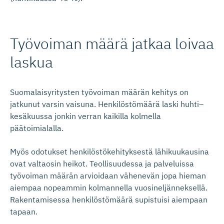
Työvoiman määrä jatkaa loivaa
laskua
Suomalaisyritysten työvoiman määrän kehitys on
jatkunut varsin vaisuna. Henkilöstömäärä laski huhti–
kesäkuussa jonkin verran kaikilla kolmella
päätoimialalla.
Myös odotukset henkilöstökehityksestä lähikuukausina
ovat valtaosin heikot. Teollisuudessa ja palveluissa
työvoiman määrän arvioidaan vähenevän jopa hieman
aiempaa nopeammin kolmannella vuosineljänneksellä.
Rakentamisessa henkilöstömäärä supistuisi aiempaan
tapaan.