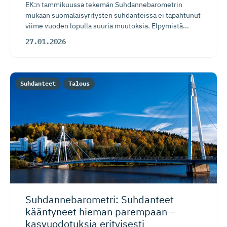
EK:n tammikuussa tekemän Suhdannebarometrin
mukaan suomalaisyritysten suhdanteissa ei tapahtunut
viime vuoden lopulla suuria muutoksia. Elpymistä...
27.01.2026
Suhdanteet
Talous
Suhdanneba­ro­metri: Suhdanteet
kääntyneet hieman parempaan –
kasvuodotuksia erityisesti