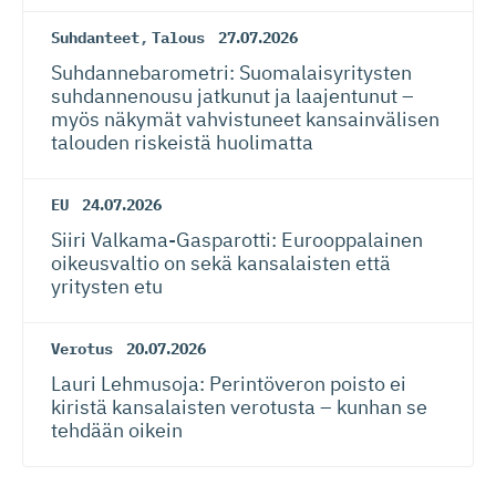
Suhdanteet
,
Talous
27.07.2026
Suhdanneba­ro­metri: Suomalaisy­ri­tysten
suhdannenousu jatkunut ja laajentunut –
myös näkymät vahvistuneet kansainvälisen
talouden riskeistä huolimatta
EU
24.07.2026
Siiri Valkama-Gas­pa­rotti: Eurooppalainen
oikeusvaltio on sekä kansalaisten että
yritysten etu
Verotus
20.07.2026
Lauri Lehmusoja: Perintöveron poisto ei
kiristä kansalaisten verotusta – kunhan se
tehdään oikein