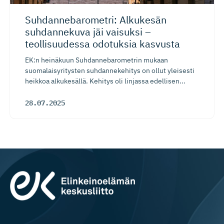
Suhdanneba­ro­metri: Alkukesän
suhdannekuva jäi vaisuksi –
teollisuudessa odotuksia kasvusta
EK:n heinäkuun Suhdannebarometrin mukaan
suomalaisyritysten suhdannekehitys on ollut yleisesti
heikkoa alkukesällä. Kehitys oli linjassa edellisen...
28.07.2025