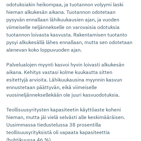
odotuksiakin heikompaa, ja tuotannon volyymi laski
hieman alkukesän aikana. Tuotannon odotetaan
pysyvän ennallaan lähikuukausien ajan, ja vuoden
viimeiselle neljännekselle on varovaisia odotuksia
tuotannon loivasta kasvusta. Rakentamisen tuotanto
pysyi alkukesällä lähes ennallaan, mutta sen odotetaan
alenevan koko loppuvuoden ajan.
Palvelualojen myynti kasvoi hyvin loivasti alkukesän
aikana. Kehitys vastasi kolme kuukautta sitten
esitettyjä arvioita. Lähikuukausina myynnin kasvun
ennustetaan päättyvän, eikä viimeiselle
vuosineljänneksellekään ole juuri kasvuodotuksia.
Teollisuusyritysten kapasiteetin käyttöaste koheni
hieman, mutta jäi vielä selvästi alle keskimääräisen.
Uusimmassa tiedustelussa 38 prosentilla
teollisuusyrityksistä oli vapaata kapasiteettia
(huhtikuussa 46 %).