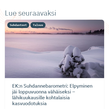
Lue seuraavaksi
Suhdanteet
Talous
EK:n Suhdanneba­ro­metri: Elpyminen
jäi loppuvuonna vähäiseksi –
lähikuukausille kohtalaisia
kasvuodotuksia