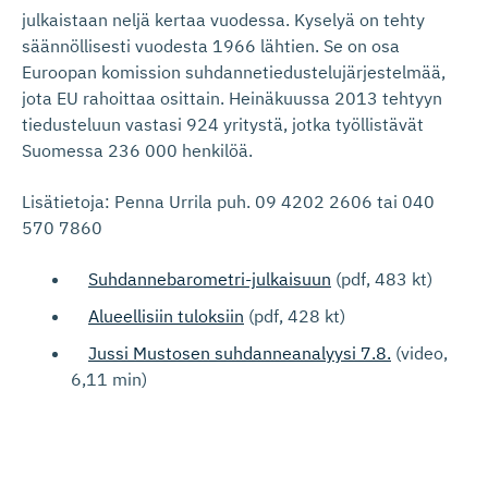
julkaistaan neljä kertaa vuodessa. Kyselyä on tehty
säännöllisesti vuodesta 1966 lähtien. Se on osa
Euroopan komission suhdannetiedustelujärjestelmää,
jota EU rahoittaa osittain. Heinäkuussa 2013 tehtyyn
tiedusteluun vastasi 924 yritystä, jotka työllistävät
Suomessa 236 000 henkilöä.
Lisätietoja: Penna Urrila puh. 09 4202 2606 tai 040
570 7860
Suhdannebarometri-julkaisuun
(pdf, 483 kt)
Alueellisiin tuloksiin
(pdf, 428 kt)
Jussi Mustosen suhdanneanalyysi 7.8.
(video,
6,11 min)