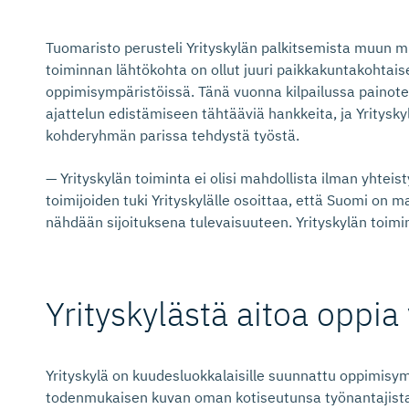
Tuomaristo perusteli Yrityskylän palkitsemista muun mu
toiminnan lähtökohta on ollut juuri paikkakuntakohta
oppimisympäristöissä. Tänä vuonna kilpailussa painotet
ajattelun edistämiseen tähtääviä hankkeita, ja Yritysky
kohderyhmän parissa tehdystä työstä.
— Yrityskylän toiminta ei olisi mahdollista ilman yht
toimijoiden tuki Yrityskylälle osoittaa, että Suomi on 
nähdään sijoituksena tulevaisuuteen. Yrityskylän toim
Yrityskylästä aitoa oppia
Yrityskylä on kuudesluokkalaisille suunnattu oppimisym
todenmukaisen kuvan oman kotiseutunsa työnantajista.