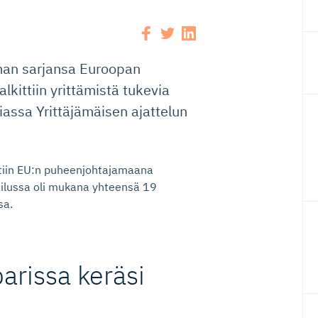
man sarjansa Euroopan
lkittiin yrittämistä tukevia
riassa Yrittäjämäisen ajattelun
ttiin EU:n puheenjohtajamaana
ailussa oli mukana yhteensä 19
sa.
arissa keräsi