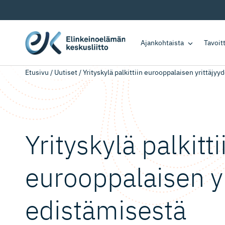
Ajankohtaista
Tavoi
Etusivu
/
Uutiset
/
Yrityskylä palkittiin eurooppalaisen yrittäjy
Yrityskylä palkitti
eurooppalaisen y
edistämisestä