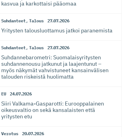
kasvua ja karkottaisi pääomaa
Suhdanteet
,
Talous
27.07.2026
Yritysten talousluottamus jatkoi paranemista
Suhdanteet
,
Talous
27.07.2026
Suhdanneba­ro­metri: Suomalaisy­ri­tysten
suhdannenousu jatkunut ja laajentunut –
myös näkymät vahvistuneet kansainvälisen
talouden riskeistä huolimatta
EU
24.07.2026
Siiri Valkama-Gas­pa­rotti: Eurooppalainen
oikeusvaltio on sekä kansalaisten että
yritysten etu
Verotus
20.07.2026