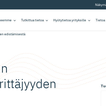
Näkymä
tteemme
Tutkittua tietoa
Hyötytietoa yrityksille
Tietoa
yden edistämisestä
in
rittäjyyden
Tu