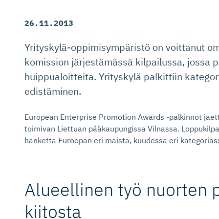
26.11.2013
Yrityskylä-oppimisympäristö on voittanut o
komission järjestämässä kilpailussa, jossa pa
huippualoitteita. Yrityskylä palkittiin katego
edistäminen.
European Enterprise Promotion Awards -palkinnot jae
toimivan Liettuan pääkaupungissa Vilnassa. Loppukilp
hanketta Euroopan eri maista, kuudessa eri kategorias
Alueellinen työ nuorten p
kiitosta