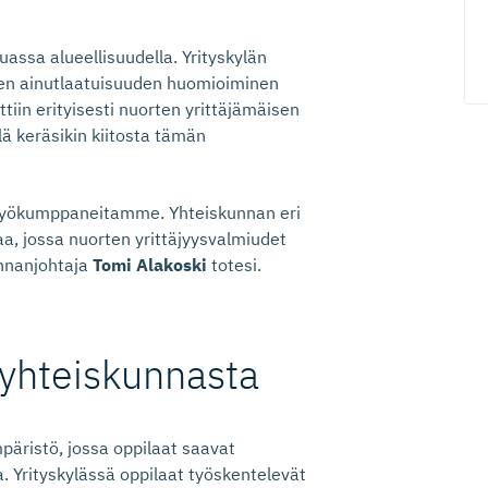
assa alueellisuudella. Yrityskylän
isen ainutlaatuisuuden huomioiminen
tiin erityisesti nuorten yrittäjämäisen
lä keräsikin kiitosta tämän
eistyökumppaneitamme. Yhteiskunnan eri
maa, jossa nuorten yrittäjyysvalmiudet
innanjohtaja
Tomi Alakoski
totesi.
 yhteiskunnasta
päristö, jossa oppilaat saavat
 Yrityskylässä oppilaat työskentelevät