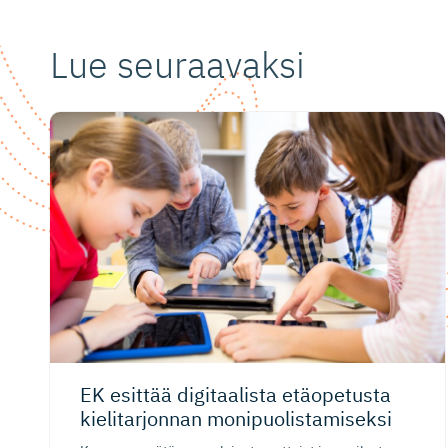
Lue seuraavaksi
EK esittää digitaalista etäopetusta
kielitarjonnan monipuolis­ta­miseksi