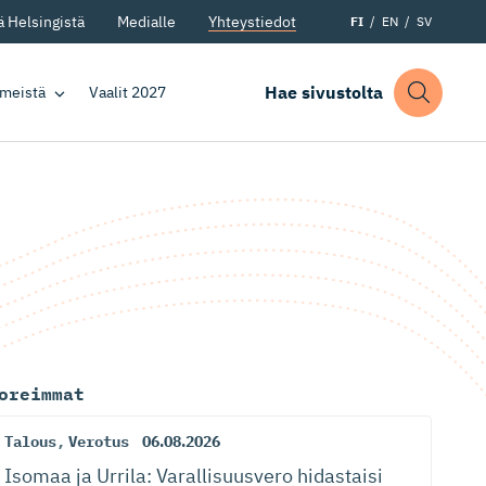
 Helsingistä
Medialle
Yhteystiedot
FI
EN
SV
Hae sivustolta
 meistä
Vaalit 2027
oreimmat
Talous
,
Verotus
06.08.2026
Isomaa ja Urrila: Varallisuusvero hidastaisi