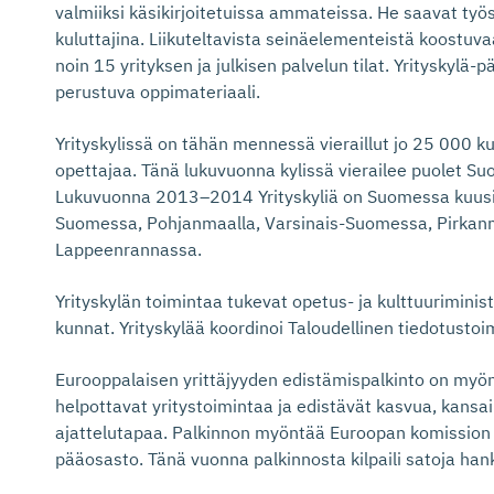
valmiiksi käsikirjoitetuissa ammateissa. He saavat työs
kuluttajina. Liikuteltavista seinäelementeistä koostuv
noin 15 yrityksen ja julkisen palvelun tilat. Yrityskyl
perustuva oppimateriaali.
Yrityskylissä on tähän mennessä vieraillut jo 25 000 ku
opettajaa. Tänä lukuvuonna kylissä vierailee puolet S
Lukuvuonna 2013–2014 Yrityskyliä on Suomessa kuusi j
Suomessa, Pohjanmaalla, Varsinais-Suomessa, Pirkanm
Lappeenrannassa.
Yrityskylän toimintaa tukevat opetus- ja kulttuuriministe
kunnat. Yrityskylää koordinoi Taloudellinen tiedotustoi
Eurooppalaisen yrittäjyyden edistämispalkinto on myönn
helpottavat yritystoimintaa ja edistävät kasvua, kansai
ajattelutapaa. Palkinnon myöntää Euroopan komission y
pääosasto. Tänä vuonna palkinnosta kilpaili satoja ha