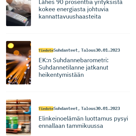
Lähes 90 prosenttia yrityksistä
kokee energiasta johtuvia
kannattavuus­haasteita
Suhdanteet
,
Talous
30.01.2023
Tiedote
EK:n Suhdanneba­ro­metri:
Suhdannetilanne jatkanut
heikentymistään
Suhdanteet
,
Talous
30.01.2023
Tiedote
Elinkeinoelämän luottamus pysyi
ennallaan tammikuussa