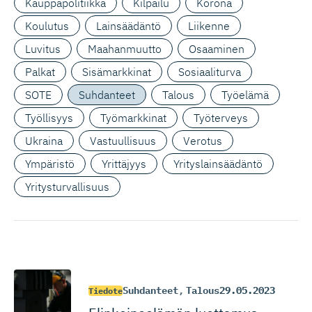
Kauppapolitiikka
Kilpailu
Korona
Koulutus
Lainsäädäntö
Liikenne
Luvitus
Maahanmuutto
Osaaminen
Palkat
Sisämarkkinat
Sosiaaliturva
SOTE
Suhdanteet
Talous
Työelämä
Työllisyys
Työmarkkinat
Työterveys
Ukraina
Vastuullisuus
Verotus
Ympäristö
Yrittäjyys
Yrityslainsäädäntö
Yritysturvallisuus
Suhdanteet
,
Talous
29.05.2023
Tiedote