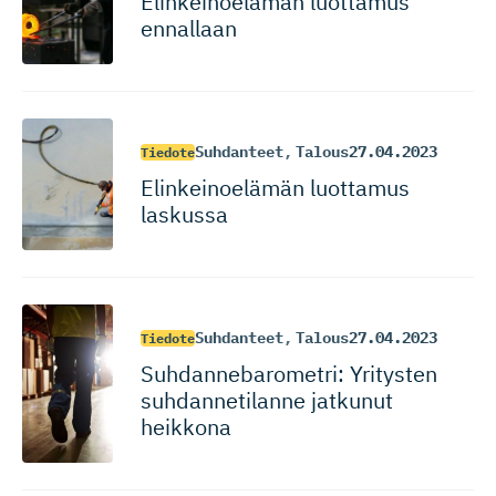
Elinkeinoelämän luottamus
ennallaan
Suhdanteet
,
Talous
27.04.2023
Tiedote
Elinkeinoelämän luottamus
laskussa
Suhdanteet
,
Talous
27.04.2023
Tiedote
Suhdanneba­ro­metri: Yritysten
suhdannetilanne jatkunut
heikkona