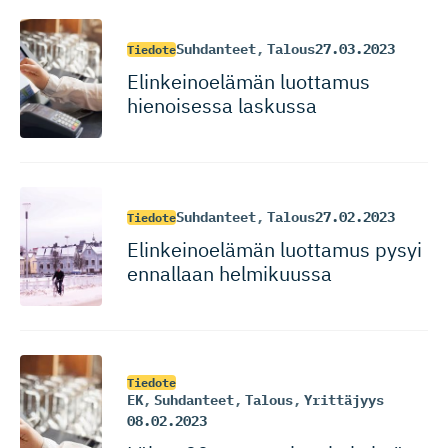
Suhdanteet
,
Talous
27.03.2023
Tiedote
Elinkeinoelämän luottamus
hienoisessa laskussa
Suhdanteet
,
Talous
27.02.2023
Tiedote
Elinkeinoelämän luottamus pysyi
ennallaan helmikuussa
Tiedote
EK
,
Suhdanteet
,
Talous
,
Yrittäjyys
08.02.2023