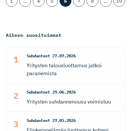
1
…
4
5
6
7
8
…
10
Aiheen suosituimmat
Suhdanteet
27.07.2026
Yritysten talousluottamus jatkoi
paranemista
Suhdanteet
29.06.2026
Yritysten suhdannenousu voimistuu
Suhdanteet
27.05.2026
Elinkeinoelämän luottamus koheni