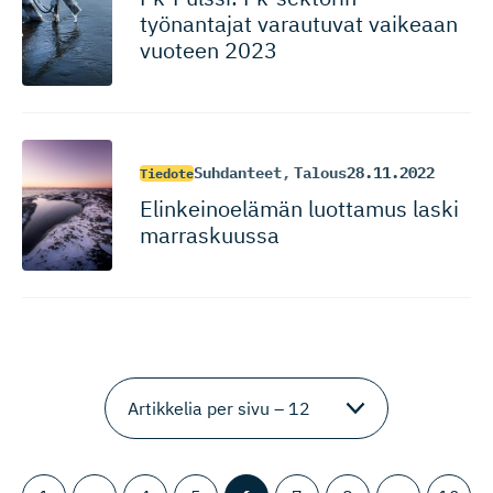
työnantajat varautuvat vaikeaan
vuoteen 2023
Suhdanteet
,
Talous
28.11.2022
Tiedote
Elinkeinoelämän luottamus laski
marraskuussa