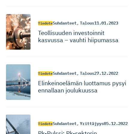
Suhdanteet
,
Talous
11.01.2023
Tiedote
Teollisuuden investoinnit
kasvussa – vauhti hiipumassa
Suhdanteet
,
Talous
27.12.2022
Tiedote
Elinkeinoelämän luottamus pysyi
ennallaan joulukuussa
Suhdanteet
,
Yrittäjyys
05.12.2022
Tiedote
Pk-Pulssi: Pk-sektorin