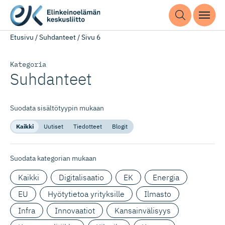
Etusivu
/
Suhdanteet
/
Sivu 6
Kategoria
Suhdanteet
Suodata sisältötyypin mukaan
Kaikki
Uutiset
Tiedotteet
Blogit
Suodata kategorian mukaan
Kaikki
Digitalisaatio
EK
Energia
EU
Hyötytietoa yrityksille
Ilmasto
Infra
Innovaatiot
Kansainvälisyys