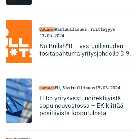
Vastuullisuus
,
Yrittäjyys
Uutinen
13.05.2024
No Bullsh*t! – vastuulli­suuden
tositapahtuma yritysjohdolle 3.9.
EU
,
Vastuullisuus
15.03.2024
Uutinen
EU:n yritysvas­tuu­di­rek­tiivistä
sopu neuvostossa – EK kiittää
positiivista lopputulosta