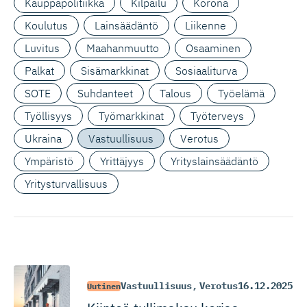
Kauppapolitiikka
Kilpailu
Korona
Koulutus
Lainsäädäntö
Liikenne
Luvitus
Maahanmuutto
Osaaminen
Palkat
Sisämarkkinat
Sosiaaliturva
SOTE
Suhdanteet
Talous
Työelämä
Työllisyys
Työmarkkinat
Työterveys
Ukraina
Vastuullisuus
Verotus
Ympäristö
Yrittäjyys
Yrityslainsäädäntö
Yritysturvallisuus
Vastuullisuus
,
Verotus
16.12.2025
Uutinen