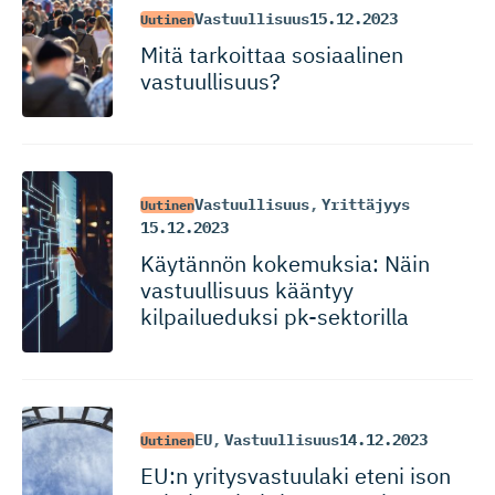
Vastuullisuus
15.12.2023
Uutinen
Mitä tarkoittaa sosiaalinen
vastuullisuus?
Vastuullisuus
,
Yrittäjyys
Uutinen
15.12.2023
Käytännön kokemuksia: Näin
vastuullisuus kääntyy
kilpailueduksi pk-sektorilla
EU
,
Vastuullisuus
14.12.2023
Uutinen
EU:n yritysvas­tuulaki eteni ison