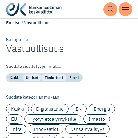
Etusivu
/
Vastuullisuus
Kategoria
Vastuullisuus
Suodata sisältötyypin mukaan
Kaikki
Uutiset
Tiedotteet
Blogit
Suodata kategorian mukaan
Kaikki
Digitalisaatio
EK
Energia
EU
Hyötytietoa yrityksille
Ilmasto
Infra
Innovaatiot
Kansainvälisyys