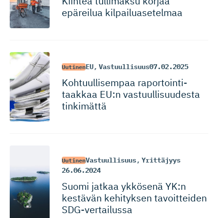
Kiinteä tullimaksu korjaa
epäreilua kilpailua­setelmaa
EU
,
Vastuullisuus
07.02.2025
Uutinen
Kohtuulli­sempaa raportoin­ti­
taakkaa EU:n vastuulli­suudesta
tinkimättä
Vastuullisuus
,
Yrittäjyys
Uutinen
26.06.2024
Suomi jatkaa ykkösenä YK:n
kestävän kehityksen tavoitteiden
SDG-vertailussa