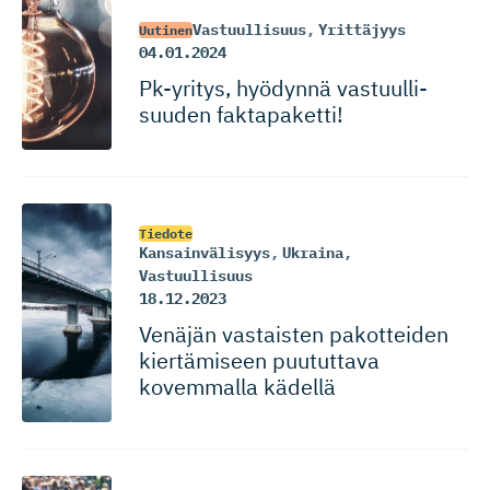
Vastuullisuus
,
Yrittäjyys
Uutinen
04.01.2024
Pk-yritys, hyödynnä vastuulli­
suuden faktapaketti!
Tiedote
Kansainvälisyys
,
Ukraina
,
Vastuullisuus
18.12.2023
Venäjän vastaisten pakotteiden
kiertämiseen puututtava
kovemmalla kädellä