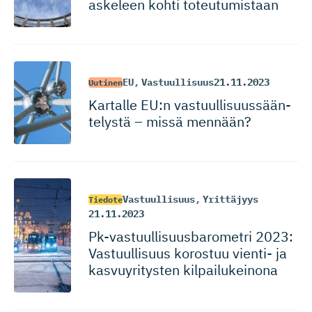
askeleen kohti toteutumistaan
EU
,
Vastuullisuus
21.11.2023
Uutinen
Kartalle EU:n vastuulli­suus­sään­
telystä – missä mennään?
Vastuullisuus
,
Yrittäjyys
Tiedote
21.11.2023
Pk-vastuul­li­suus­ba­rometri 2023:
Vastuullisuus korostuu vienti- ja
kasvuyritysten kilpailukeinona