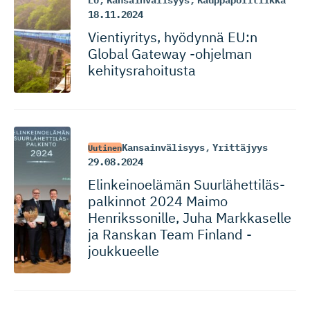
EU
,
Kansainvälisyys
,
Kauppapolitiikka
18.11.2024
Vientiyritys, hyödynnä EU:n
Global Gateway -ohjelman
kehitysra­hoitusta
Kansainvälisyys
,
Yrittäjyys
Uutinen
29.08.2024
Elinkeinoelämän Suurlähet­ti­läs­
pal­kinnot 2024 Maimo
Henriksso­nille, Juha Markkaselle
ja Ranskan Team Finland -
joukkueelle