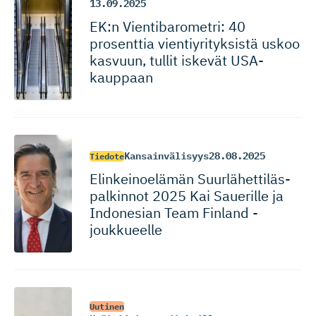
13.09.2025
EK:n Vientibaro­metri: 40
prosenttia vientiyri­tyksistä uskoo
kasvuun, tullit iskevät USA-
kauppaan
Kansainvälisyys
28.08.2025
Tiedote
Elinkeinoelämän Suurlähet­ti­läs­
pal­kinnot 2025 Kai Sauerille ja
Indonesian Team Finland -
joukkueelle
Uutinen