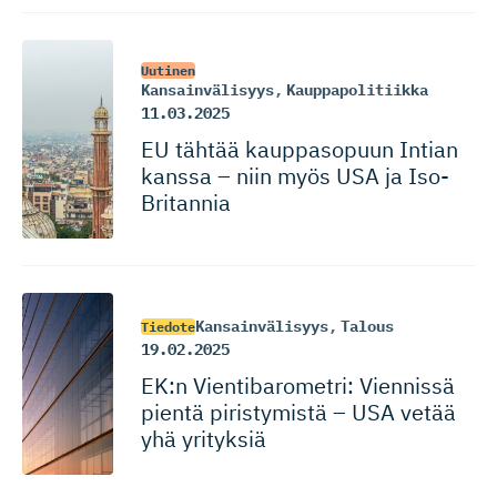
Uutinen
Kansainvälisyys
,
Kauppapolitiikka
11.03.2025
EU tähtää kauppasopuun Intian
kanssa – niin myös USA ja Iso-
Britannia
Kansainvälisyys
,
Talous
Tiedote
19.02.2025
EK:n Vientibaro­metri: Viennissä
pientä piristymistä – USA vetää
yhä yrityksiä