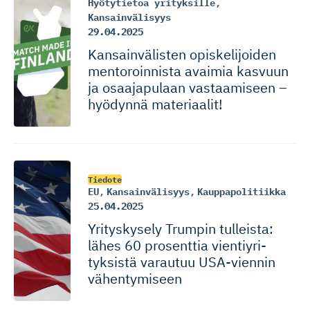
Hyötytietoa yrityksille
,
Kansainvälisyys
29.04.2025
Kansainvä­listen opiskelijoiden
mentoroinnista avaimia kasvuun
ja osaajapulaan vastaamiseen –
hyödynnä materiaalit!
Tiedote
EU
,
Kansainvälisyys
,
Kauppapolitiikka
25.04.2025
Yrityskysely Trumpin tulleista:
lähes 60 prosenttia vientiyri­
tyksistä varautuu USA-viennin
vähentymiseen