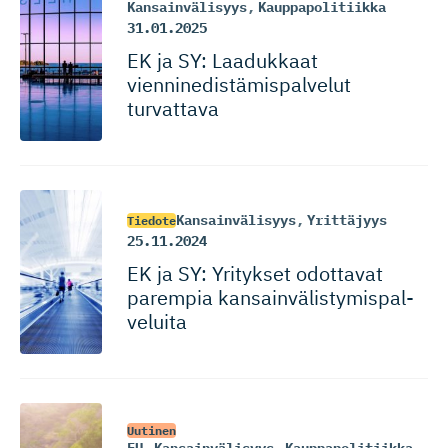
Kansainvälisyys
,
Kauppapolitiikka
31.01.2025
EK ja SY: Laadukkaat
vienninedis­tä­mis­palvelut
turvattava
Kansainvälisyys
,
Yrittäjyys
Tiedote
25.11.2024
EK ja SY: Yritykset odottavat
parempia kansainvä­lis­ty­mis­pal­
veluita
Uutinen