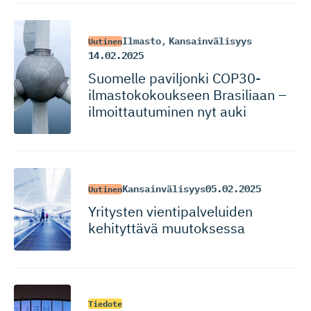
Ilmasto
,
Kansainvälisyys
Uutinen
14.02.2025
Suomelle paviljonki COP30-
ilmas­to­ko­koukseen Brasiliaan –
ilmoittau­tuminen nyt auki
Kansainvälisyys
05.02.2025
Uutinen
Yritysten vientipal­ve­luiden
kehityttävä muutoksessa
Tiedote