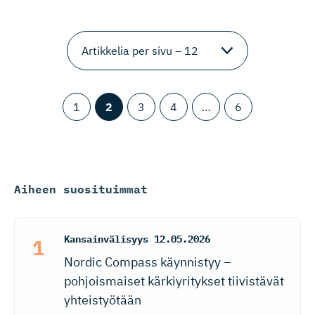
1
2
3
4
…
6
Aiheen suosituimmat
Kansainvälisyys
12.05.2026
Nordic Compass käynnistyy –
pohjoismaiset kärkiyritykset tiivistävät
yhteistyötään