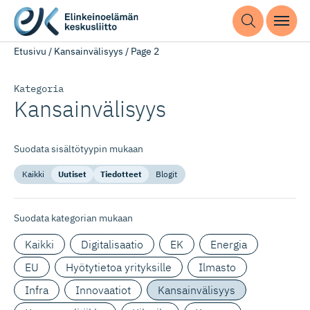
Etusivu
/
Kansainvälisyys
/
Page 2
Kategoria
Kansainvälisyys
Suodata sisältötyypin mukaan
Kaikki
Uutiset
Tiedotteet
Blogit
Suodata kategorian mukaan
Kaikki
Digitalisaatio
EK
Energia
EU
Hyötytietoa yrityksille
Ilmasto
Infra
Innovaatiot
Kansainvälisyys