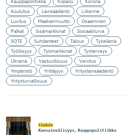
Kauppapolitiikka
Kilpailu
Korona
Koulutus
Lainsäädäntö
Liikenne
Luvitus
Maahanmuutto
Osaaminen
Palkat
Sisämarkkinat
Sosiaaliturva
SOTE
Suhdanteet
Talous
Työelämä
Työllisyys
Työmarkkinat
Työterveys
Ukraina
Vastuullisuus
Verotus
Ympäristö
Yrittäjyys
Yrityslainsäädäntö
Yritysturvallisuus
Tiedote
Kansainvälisyys
,
Kauppapolitiikka