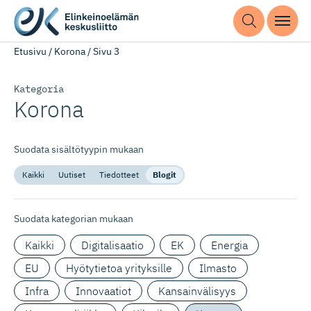
Etusivu
/
Korona
/
Sivu 3
Kategoria
Korona
Suodata sisältötyypin mukaan
Kaikki
Uutiset
Tiedotteet
Blogit
Suodata kategorian mukaan
Kaikki
Digitalisaatio
EK
Energia
EU
Hyötytietoa yrityksille
Ilmasto
Infra
Innovaatiot
Kansainvälisyys