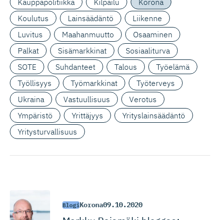
Kauppapolitiikka
Kilpailu
Korona
Koulutus
Lainsäädäntö
Liikenne
Luvitus
Maahanmuutto
Osaaminen
Palkat
Sisämarkkinat
Sosiaaliturva
SOTE
Suhdanteet
Talous
Työelämä
Työllisyys
Työmarkkinat
Työterveys
Ukraina
Vastuullisuus
Verotus
Ympäristö
Yrittäjyys
Yrityslainsäädäntö
Yritysturvallisuus
Korona
09.10.2020
Blogi