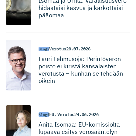
Isomaa ja Urrila: Varallisuusvero
hidastaisi kasvua ja karkottaisi
pääomaa
Verotus
20.07.2026
Blogi
Lauri Lehmusoja: Perintöveron
poisto ei kiristä kansalaisten
verotusta – kunhan se tehdään
oikein
EU
,
Verotus
24.06.2026
Blogi
Anita Isomaa: EU-komissiolta
lupaava esitys verosääntelyn