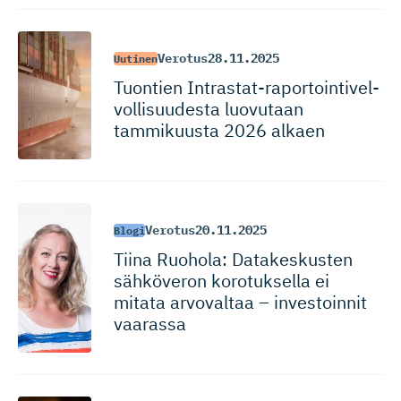
Verotus
28.11.2025
Uutinen
Tuontien Intrastat-ra­por­toin­ti­vel­
vol­li­suudesta luovutaan
tammikuusta 2026 alkaen
Verotus
20.11.2025
Blogi
Tiina Ruohola: Datakeskusten
sähköveron korotuksella ei
mitata arvovaltaa – investoinnit
vaarassa