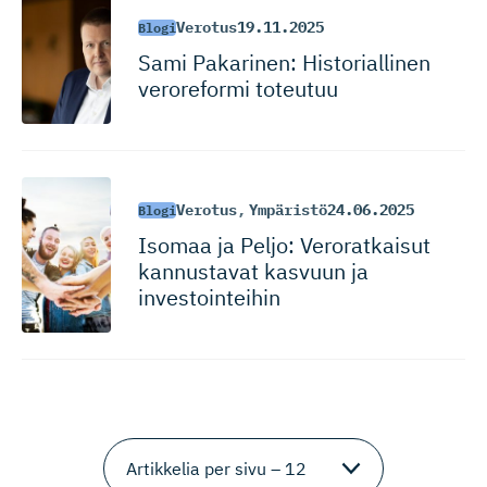
Verotus
19.11.2025
Blogi
Sami Pakarinen: Historiallinen
veroreformi toteutuu
Verotus
,
Ympäristö
24.06.2025
Blogi
Isomaa ja Peljo: Veroratkaisut
kannustavat kasvuun ja
investointeihin