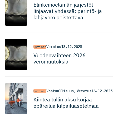
Elinkeinoelämän järjestöt
linjaavat yhdessä: perintö- ja
lahjavero poistettava
Verotus
18.12.2025
Uutinen
Vuodenvaihteen 2026
veromuutoksia
Vastuullisuus
,
Verotus
16.12.2025
Uutinen
Kiinteä tullimaksu korjaa
epäreilua kilpailua­setelmaa