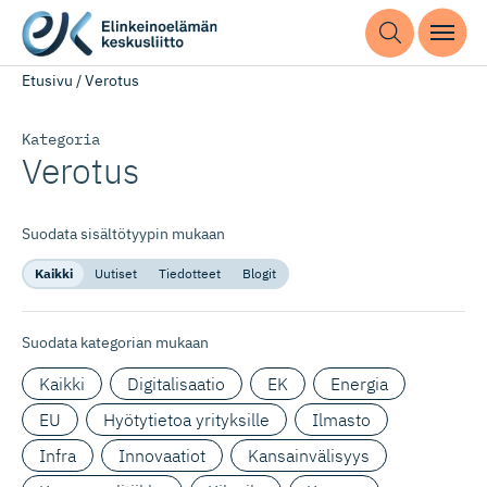
Etusivu
/
Verotus
Kategoria
Verotus
Suodata sisältötyypin mukaan
Kaikki
Uutiset
Tiedotteet
Blogit
Suodata kategorian mukaan
Kaikki
Digitalisaatio
EK
Energia
EU
Hyötytietoa yrityksille
Ilmasto
Infra
Innovaatiot
Kansainvälisyys