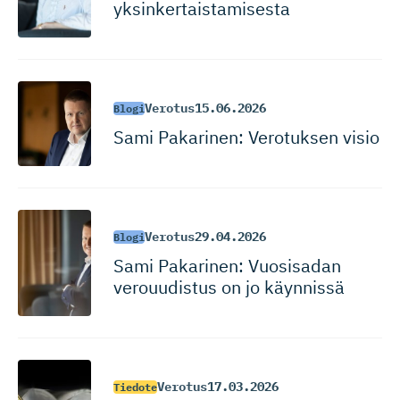
yksinkertais­ta­misesta
Verotus
15.06.2026
Blogi
Sami Pakarinen: Verotuksen visio
Verotus
29.04.2026
Blogi
Sami Pakarinen: Vuosisadan
verouudistus on jo käynnissä
Verotus
17.03.2026
Tiedote