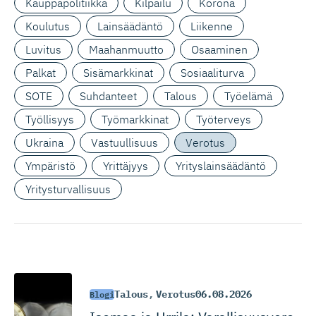
Kauppapolitiikka
Kilpailu
Korona
Koulutus
Lainsäädäntö
Liikenne
Luvitus
Maahanmuutto
Osaaminen
Palkat
Sisämarkkinat
Sosiaaliturva
SOTE
Suhdanteet
Talous
Työelämä
Työllisyys
Työmarkkinat
Työterveys
Ukraina
Vastuullisuus
Verotus
Ympäristö
Yrittäjyys
Yrityslainsäädäntö
Yritysturvallisuus
Talous
,
Verotus
06.08.2026
Blogi