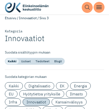
Etusivu
/
Innovaatiot
/
Sivu 3
Kategoria
Innovaatiot
Suodata sisältötyypin mukaan
Kaikki
Uutiset
Tiedotteet
Blogit
Suodata kategorian mukaan
Kaikki
Digitalisaatio
EK
Energia
EU
Hyötytietoa yrityksille
Ilmasto
Infra
Innovaatiot
Kansainvälisyys