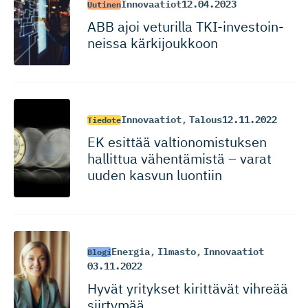
Innovaatiot
12.04.2023
Uutinen
ABB ajoi veturilla TKI-inves­toin­
neissa kärkijoukkoon
Innovaatiot
,
Talous
12.11.2022
Tiedote
EK esittää valtionomis­tuksen
hallittua vähentämistä – varat
uuden kasvun luontiin
Energia
,
Ilmasto
,
Innovaatiot
Blogi
03.11.2022
Hyvät yritykset kirittävät vihreää
siirtymää