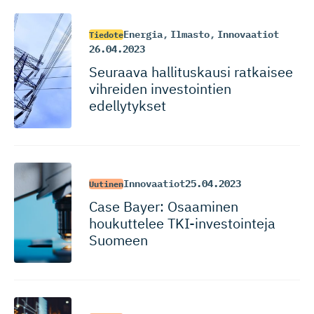
Energia
,
Ilmasto
,
Innovaatiot
Tiedote
26.04.2023
Seuraava hallituskausi ratkaisee
vihreiden investointien
edellytykset
Innovaatiot
25.04.2023
Uutinen
Case Bayer: Osaaminen
houkuttelee TKI-inves­tointeja
Suomeen