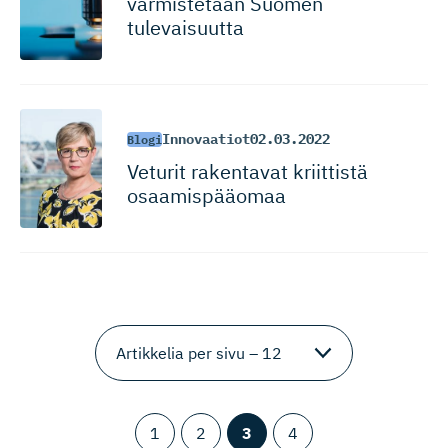
varmistetaan Suomen
tulevaisuutta
Innovaatiot
02.03.2022
Blogi
Veturit rakentavat kriittistä
osaamispääomaa
1
2
3
4