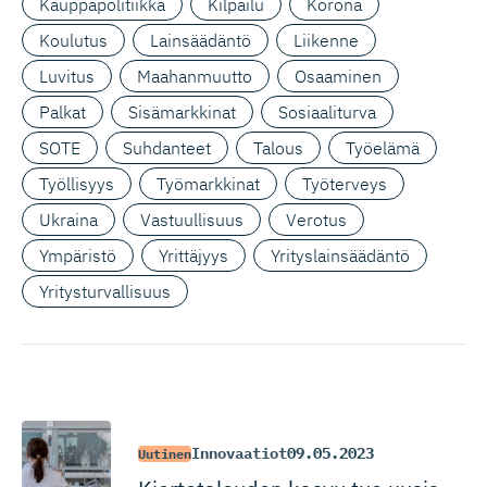
Kauppapolitiikka
Kilpailu
Korona
Koulutus
Lainsäädäntö
Liikenne
Luvitus
Maahanmuutto
Osaaminen
Palkat
Sisämarkkinat
Sosiaaliturva
SOTE
Suhdanteet
Talous
Työelämä
Työllisyys
Työmarkkinat
Työterveys
Ukraina
Vastuullisuus
Verotus
Ympäristö
Yrittäjyys
Yrityslainsäädäntö
Yritysturvallisuus
Innovaatiot
09.05.2023
Uutinen