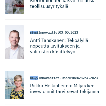
Kiertotalouden kasvu tuo uusia
teollisuu­sy­rityksiä
Innovaatiot
03.05.2023
Blogi
Antti Tanskanen: Tekoälyllä
nopeutta luvitukseen ja
valitusten käsittelyyn
Innovaatiot
,
Osaaminen
28.04.2023
Blogi
Riikka Heikinheimo: Miljardien
investoinnit tarvitsevat tekijänsä