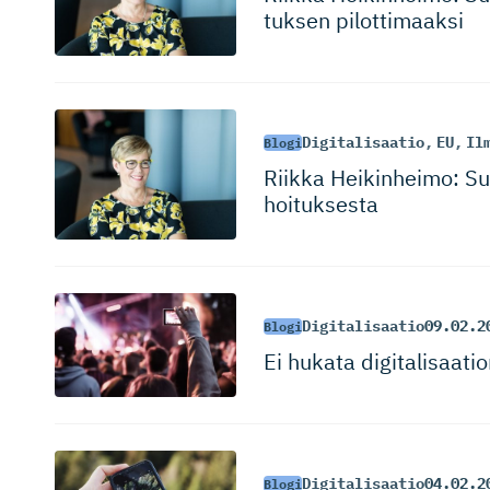
tuksen pilottimaaksi
Digitalisaatio
,
EU
,
Il
Blogi
Riikka Heikinheimo: S
hoi­tuksesta
Digitalisaatio
09.02.2
Blogi
Ei hukata digitalisaati
Digitalisaatio
04.02.2
Blogi