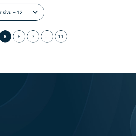
5
6
7
…
11