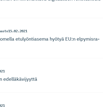
masto
15.02.2021
uomella etulyöntiasema hyötyä EU:n elpymisra­
021
on edelläkävijyyttä
021