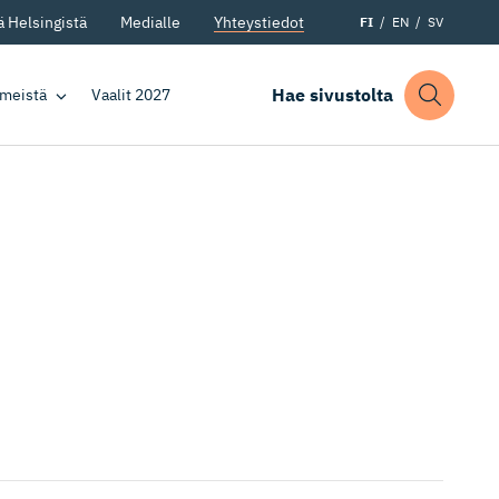
 Helsingistä
Medialle
Yhteystiedot
FI
EN
SV
Hae sivustolta
 meistä
Vaalit 2027