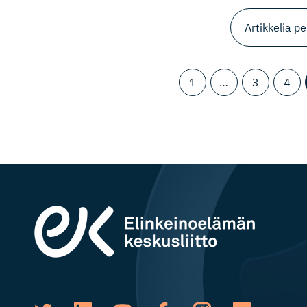
1
…
3
4