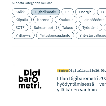
Suodata kategorian mukaan
Kaikki
Digitalisaatio
EK
Energia
EU
Kilpailu
Korona
Koulutus
Lainsäädäntö
SOTE
Suhdanteet
Talous
Työelämä
Yrittäjyys
Yrityslainsäädäntö
Yritysturvallisu
Digitalisaatio
16.06
Tiedote
Etlan Digibarometri 202
hyödyntämisessä – ver
yllä kärjen vauhtiin