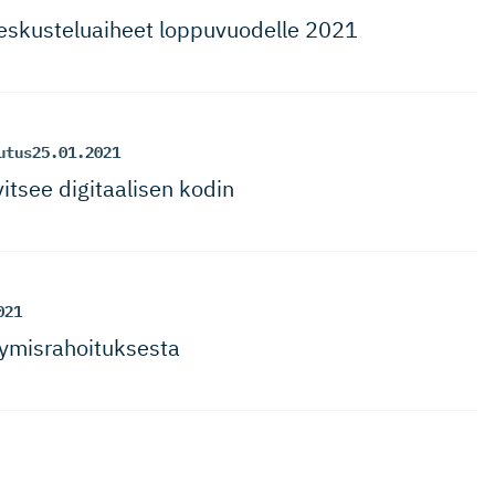
keskusteluaiheet loppuvuodelle 2021
utus
25.01.2021
itsee digitaalisen kodin
021
ymis­ra­hoi­tuksesta