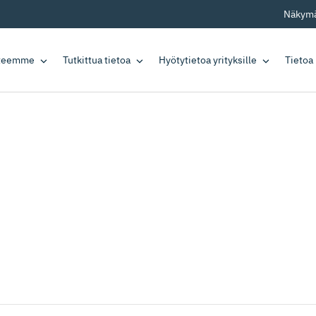
Näkymä
tteemme
Tutkittua tietoa
Hyötytietoa yrityksille
Tietoa