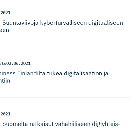
.2021
Suuntaviivoja kyberturval­liseen digitaaliseen
seen
sto
03.06.2021
siness Finlandilta tukea digitalisaation ja
tiin
.2021
 Suomelta ratkaisut vähähiiliseen digiyhteis­