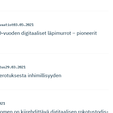
vaatiot
03.05.2021
-vuoden digitaaliset läpimurrot – pioneerit
tus
29.03.2021
erotuksesta inhimillisyyden
021
men on kiirehdittävä digitaalisen rokotusto­dis­