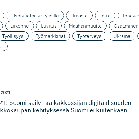
Hyötytietoa yrityksille
Ilmasto
Infra
Innovaa
Liikenne
Luvitus
Maahanmuutto
Osaaminen
Työllisyys
Työmarkkinat
Työterveys
Ukraina
us
.2021
1: Suomi säilyttää kakkossijan digitaali­suuden
kkokaupan kehityksessä Suomi ei kuitenkaan