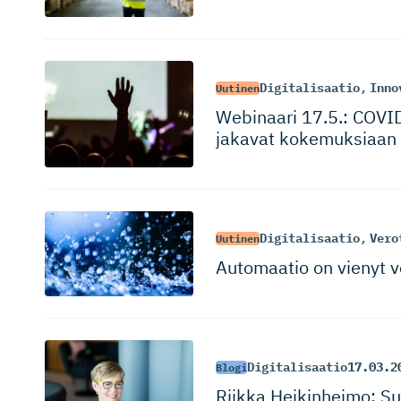
Digitalisaatio
,
Inno
Uutinen
Webinaari 17.5.: COVID
jakavat kokemuksiaan
Digitalisaatio
,
Vero
Uutinen
Automaatio on vienyt v
Digitalisaatio
17.03.2
Blogi
Riikka Heikinheimo: Suo