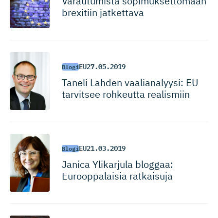
Varautumista sopimukset­tomaan
brexitiin jatkettava
EU
27.05.2019
Blogi
Taneli Lahden vaalianalyysi: EU
tarvitsee rohkeutta realismiin
EU
21.03.2019
Blogi
Janica Ylikarjula bloggaa:
Eurooppalaisia ratkaisuja