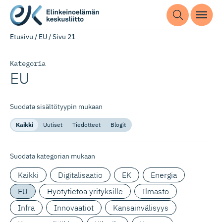
Etusivu
/
EU
/
Sivu 21
Kategoria
EU
Suodata sisältötyypin mukaan
Kaikki
Uutiset
Tiedotteet
Blogit
Suodata kategorian mukaan
Kaikki
Digitalisaatio
EK
Energia
EU
Hyötytietoa yrityksille
Ilmasto
Infra
Innovaatiot
Kansainvälisyys