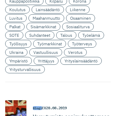
Kauppapolitiikka
Kilpailu
Korona
Koulutus
Lainsäädäntö
Liikenne
Luvitus
Maahanmuutto
Osaaminen
Palkat
Sisämarkkinat
Sosiaaliturva
SOTE
Suhdanteet
Talous
Työelämä
Työllisyys
Työmarkkinat
Työterveys
Ukraina
Vastuullisuus
Verotus
Ympäristö
Yrittäjyys
Yrityslainsäädäntö
Yritysturvallisuus
EU
28.08.2019
Blogi