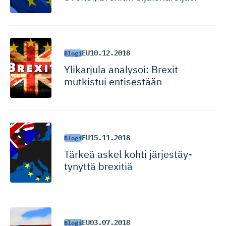
EU
10.12.2018
Blogi
Ylikarjula analysoi: Brexit
mutkistui entisestään
EU
15.11.2018
Blogi
Tärkeä askel kohti järjestäy­
tynyttä brexitiä
EU
03.07.2018
Blogi