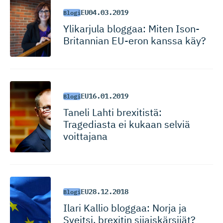
EU
04.03.2019
Blogi
Ylikarjula bloggaa: Miten Ison-
Britannian EU-eron kanssa käy?
EU
16.01.2019
Blogi
Taneli Lahti brexitistä:
Tragediasta ei kukaan selviä
voittajana
EU
28.12.2018
Blogi
Ilari Kallio bloggaa: Norja ja
Sveitsi, brexitin sijaiskärsijät?