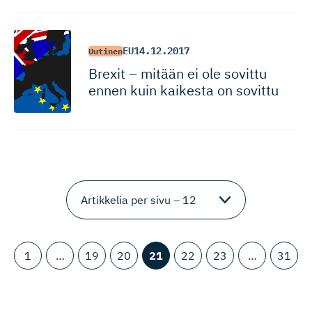
EU
14.12.2017
Uutinen
Brexit – mitään ei ole sovittu
ennen kuin kaikesta on sovittu
1
…
19
20
21
22
23
…
31