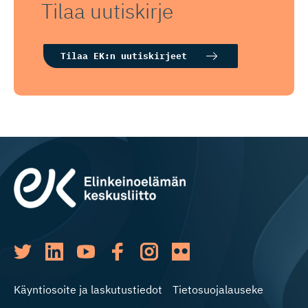
Tilaa uutiskirje
Tilaa EK:n uutiskirjeet
Käyntiosoite ja laskutustiedot
Tietosuojalauseke