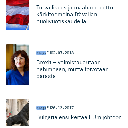
Turvallisuus ja maahanmuutto
kärkiteemoina Itävallan
puolivuotis­kaudella
EU
02.07.2018
Blogi
Brexit – valmistau­dutaan
pahimpaan, mutta toivotaan
parasta
EU
20.12.2017
Blogi
Bulgaria ensi kertaa EU:n johtoon