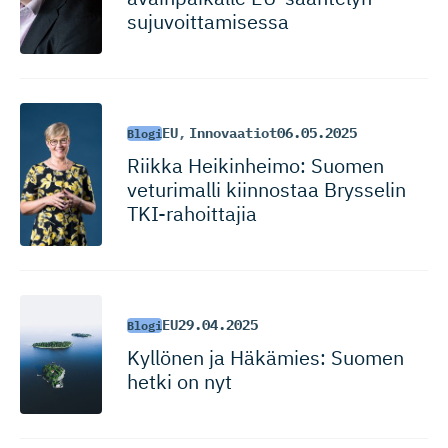
sujuvoitta­misessa
EU
,
Innovaatiot
06.05.2025
Blogi
Riikka Heikinheimo: Suomen
veturimalli kiinnostaa Brysselin
TKI-rahoittajia
EU
29.04.2025
Blogi
Kyllönen ja Häkämies: Suomen
hetki on nyt