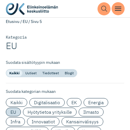
Etusivu
/
EU
/
Sivu 5
Kategoria
EU
Suodata sisältötyypin mukaan
Kaikki
Uutiset
Tiedotteet
Blogit
Suodata kategorian mukaan
Kaikki
Digitalisaatio
EK
Energia
EU
Hyötytietoa yrityksille
Ilmasto
Infra
Innovaatiot
Kansainvälisyys