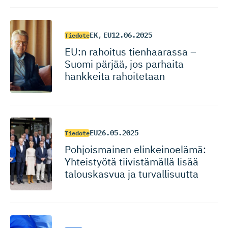
EK
,
EU
12.06.2025
Tiedote
EU:n rahoitus tienhaarassa –
Suomi pärjää, jos parhaita
hankkeita rahoitetaan
EU
26.05.2025
Tiedote
Pohjoismainen elinkeinoelämä:
Yhteistyötä tiivistämällä lisää
talouskasvua ja turvallisuutta