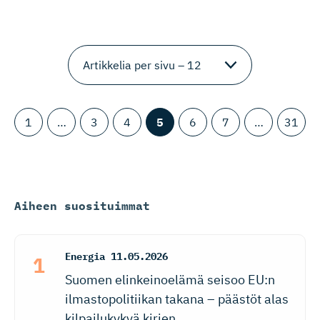
1
…
3
4
5
6
7
…
31
Aiheen suosituimmat
Energia
11.05.2026
Suomen elinkeinoelämä seisoo EU:n
ilmastopolitiikan takana – päästöt alas
kilpailukykyä kirien