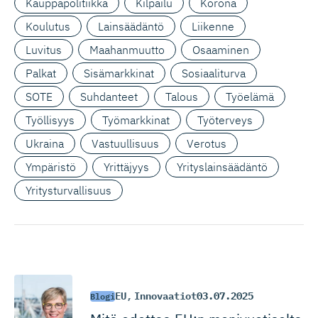
Kauppapolitiikka
Kilpailu
Korona
Koulutus
Lainsäädäntö
Liikenne
Luvitus
Maahanmuutto
Osaaminen
Palkat
Sisämarkkinat
Sosiaaliturva
SOTE
Suhdanteet
Talous
Työelämä
Työllisyys
Työmarkkinat
Työterveys
Ukraina
Vastuullisuus
Verotus
Ympäristö
Yrittäjyys
Yrityslainsäädäntö
Yritysturvallisuus
EU
,
Innovaatiot
03.07.2025
Blogi