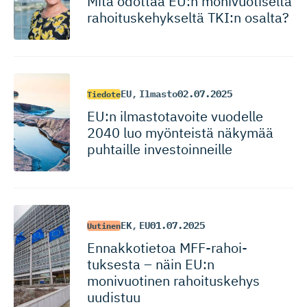
Mitä odottaa EU:n monivuotiselta
rahoituske­hykseltä TKI:n osalta?
EU
,
Ilmasto
02.07.2025
Tiedote
EU:n ilmastotavoite vuodelle
2040 luo myönteistä näkymää
puhtaille investoinneille
EK
,
EU
01.07.2025
Uutinen
Ennakkotietoa MFF-rahoi­
tuksesta – näin EU:n
monivuotinen rahoituskehys
uudistuu