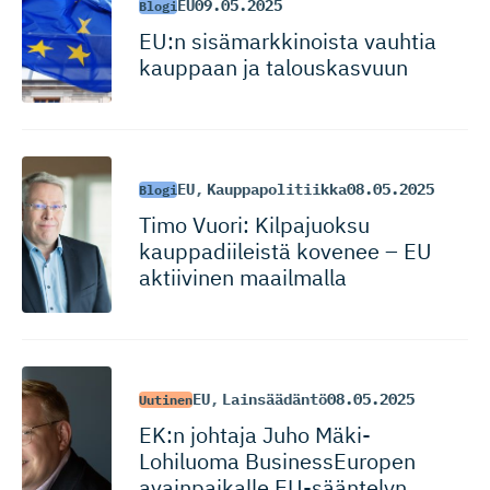
EU
09.05.2025
Blogi
EU:n sisämarkki­noista vauhtia
kauppaan ja talouskasvuun
EU
,
Kauppapolitiikka
08.05.2025
Blogi
Timo Vuori: Kilpajuoksu
kauppadii­leistä kovenee – EU
aktiivinen maailmalla
EU
,
Lainsäädäntö
08.05.2025
Uutinen
EK:n johtaja Juho Mäki-
Lohiluoma BusinessEuropen
avainpaikalle EU-sääntelyn