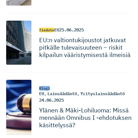
EU
25.06.2025
Tiedote
EU:n valtiontu­ki­joustot jatkuvat
pitkälle tulevaisuuteen – riskit
kilpailun vääristymisestä ilmeisiä
Blogi
EU
,
Lainsäädäntö
,
Yrityslainsäädäntö
24.06.2025
Ylänen & Mäki-Lohi­luoma: Missä
mennään Omnibus I -ehdotuksen
käsittelyssä?